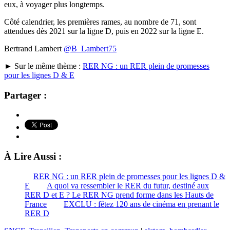
eux, à voyager plus longtemps.
Côté calendrier, les premières rames, au nombre de 71, sont
attendues dès 2021 sur la ligne D, puis en 2022 sur la ligne E.
Bertrand Lambert
@B_Lambert75
► Sur le même thème :
RER NG : un RER plein de promesses
pour les lignes D & E
Partager :
À Lire Aussi :
RER NG : un RER plein de promesses pour les lignes D &
E
A quoi va ressembler le RER du futur, destiné aux
RER D et E ? Le RER NG prend forme dans les Hauts de
France
EXCLU : fêtez 120 ans de cinéma en prenant le
RER D