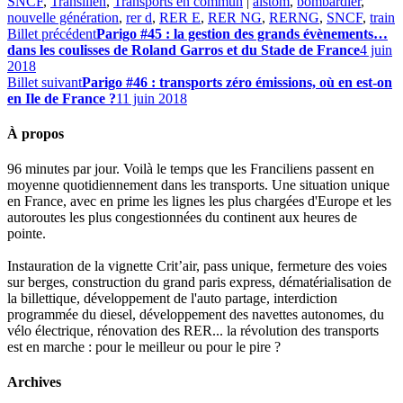
SNCF
,
Transilien
,
Transports en commun
|
alstom
,
bombardier
,
nouvelle génération
,
rer d
,
RER E
,
RER NG
,
RERNG
,
SNCF
,
train
Billet précédent
Parigo #45 : la gestion des grands évènements…
dans les coulisses de Roland Garros et du Stade de France
4 juin
2018
Billet suivant
Parigo #46 : transports zéro émissions, où en est-on
en Ile de France ?
11 juin 2018
À propos
96 minutes par jour. Voilà le temps que les Franciliens passent en
moyenne quotidiennement dans les transports. Une situation unique
en France, avec en prime les lignes les plus chargées d'Europe et les
autoroutes les plus congestionnées du continent aux heures de
pointe.
Instauration de la vignette Crit’air, pass unique, fermeture des voies
sur berges, construction du grand paris express, dématérialisation de
la billettique, développement de l'auto partage, interdiction
programmée du diesel, développement des navettes autonomes, du
vélo électrique, rénovation des RER... la révolution des transports
est en marche : pour le meilleur ou pour le pire ?
Archives