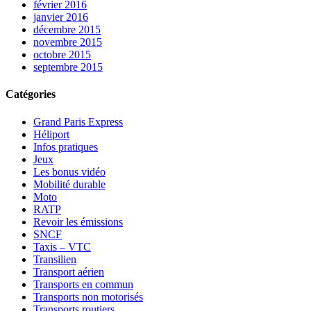
février 2016
janvier 2016
décembre 2015
novembre 2015
octobre 2015
septembre 2015
Catégories
Grand Paris Express
Héliport
Infos pratiques
Jeux
Les bonus vidéo
Mobilité durable
Moto
RATP
Revoir les émissions
SNCF
Taxis – VTC
Transilien
Transport aérien
Transports en commun
Transports non motorisés
Transports routiers