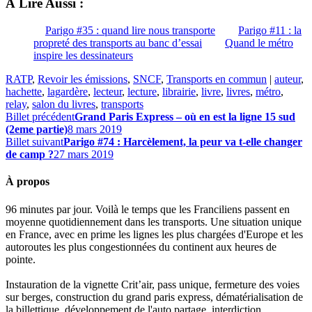
À Lire Aussi :
Parigo #35 : quand lire nous transporte
Parigo #11 : la
propreté des transports au banc d’essai
Quand le métro
inspire les dessinateurs
RATP
,
Revoir les émissions
,
SNCF
,
Transports en commun
|
auteur
,
hachette
,
lagardère
,
lecteur
,
lecture
,
librairie
,
livre
,
livres
,
métro
,
relay
,
salon du livres
,
transports
Billet précédent
Grand Paris Express – où en est la ligne 15 sud
(2eme partie)
8 mars 2019
Billet suivant
Parigo #74 : Harcèlement, la peur va t-elle changer
de camp ?
27 mars 2019
À propos
96 minutes par jour. Voilà le temps que les Franciliens passent en
moyenne quotidiennement dans les transports. Une situation unique
en France, avec en prime les lignes les plus chargées d'Europe et les
autoroutes les plus congestionnées du continent aux heures de
pointe.
Instauration de la vignette Crit’air, pass unique, fermeture des voies
sur berges, construction du grand paris express, dématérialisation de
la billettique, développement de l'auto partage, interdiction