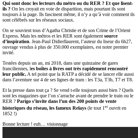
Qui sont donc les lecteurs du métro ou du RER ? Et que lisent-
ils ?
On les croyait en voie de disparition, mais pourtant ils sont
toujours à la page. Ils fascinent même, il n’y a qu’à voir comment ils
sont célébrés sur les réseaux sociaux.
On se souvient tous d’Agatha Christie et de son Crime de l’Orient
Express. Mais les métros et les RER sont également
source
d’inspiration
. Jean-Paul Didierllaurent, l’auteur du liseur du 6h27,
ouvrage vendus à plus de 350.000 exemplaires, est notre premier
invité.
Testées depuis un an, mi 2018, dans une quinzaine de gares
franciliennes, l
es boîtes à livres ont très rapidement rencontré
leur public.
A tel point que la RATP a décidé de se lancer elle aussi
dans l’aventure sur 4 de ses lignes de tram : les T3a, T3b, T7 et T8.
Et la presse dans tout ça ? Se vend t-elle toujours aussi bien ? Quels
sont les magazines que l’on s’arrache avant de prendre le train ou le
RER ?
Parigo s’invite dans l’un des 200 points de vente
er
historiques du réseau, les fameux Relays
(le tout 1
ouvrit en
1852 !)
Bonne lecture ! euh… visionnage