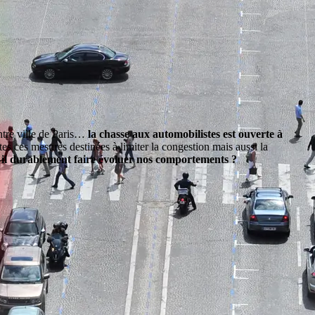
ntre ville de Paris…
la chasse aux automobilistes est ouverte à
s ces mesures destinées à limiter la congestion mais aussi la
t-il durablement faire évoluer nos comportements ?