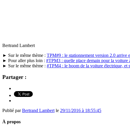
Bertrand Lambert
► Sur le même thème :
TPM#9 : le stationnement version 2.0 arrive e
► Pour aller plus loin :
#TPM3 : quelle place demain pour la voiture à
► Sur le même thème :
#TPM4 : le boom de la voiture électrique, et s
Partager :
Publié par
Bertrand Lambert
le
29/11/2016 à 18:55:45
À propos