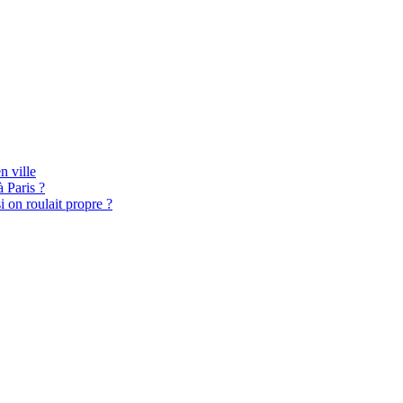
n ville
 Paris ?
i on roulait propre ?