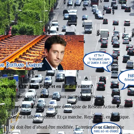
la vignette Crit’Air à Paris et en Île-de-France ?
es. Nous avons suivi un contrôle aux portes de Paris.
ien avec Loreleï Limousin, militante écologiste de Réseau Action Climat.
er sa zone à faible émission. Et ça marche. Reportage, en Belgique.
s la loi doit être d’abord être modifiée. Entretien avec Christophe