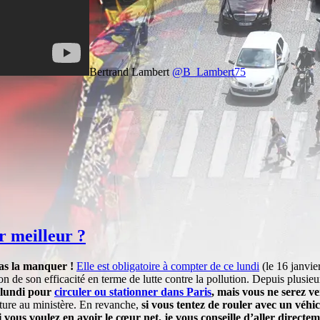
Bertrand Lambert
@B_Lambert75
r meilleur ?
as la manquer !
Elle est obligatoire à compter de ce lundi
(le 16 janvier
n de son efficacité en terme de lutte contre la pollution. Depuis plusieu
 lundi pour
circuler ou stationner dans Paris
, mais vous ne serez v
iture au ministère. En revanche,
si vous tentez de rouler avec un véhi
i vous voulez en avoir le cœur net, je vous conseille d’aller directem