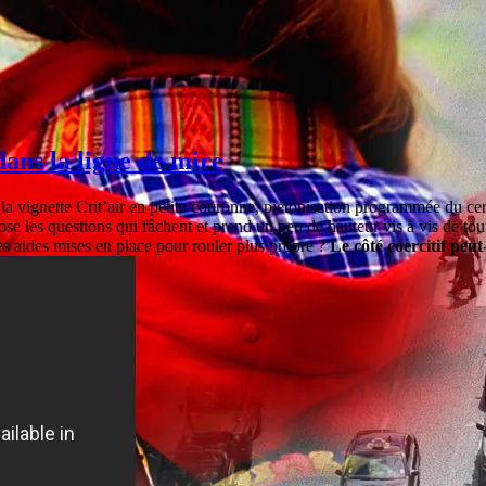
dans la ligne de mire
 la vignette Crit’air en petite couronne, piétonisation programmée du ce
 les questions qui fâchent et prend un peu de hauteur vis à vis de toute
s aides mises en place pour rouler plus propre ?
Le côté coercitif peu