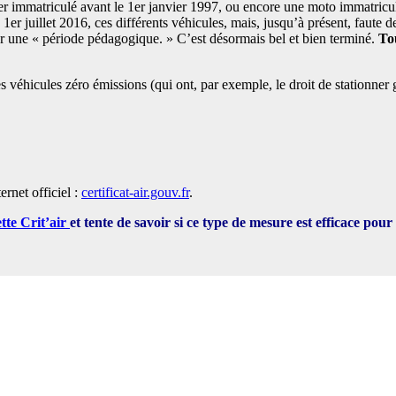
ger immatriculé avant le 1er janvier 1997, ou encore une moto immatricul
 1er juillet 2016, ces différents véhicules, mais, jusqu’à présent, faute 
our une « période pédagogique. » C’est désormais bel et bien terminé.
To
 les véhicules zéro émissions (qui ont, par exemple, le droit de stationne
ernet officiel :
certificat-air.gouv.fr
.
tte Crit’air
et tente de savoir si ce type de mesure est efficace pour 