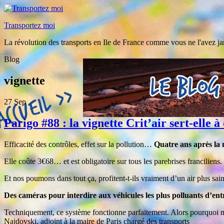
Transportez moi
La révolution des transports en Ile de France comme vous ne l'avez ja
Blog
vignette
27
Sep
Parigo #88 : la vignette Crit’air sert-elle 
Efficacité des contrôles, effet sur la pollution…
Quatre ans après la mi
Elle coûte 3€68… et est obligatoire sur tous les parebrises franciliens.
Et nos poumons dans tout ça, profitent-t-ils vraiment d’un air plus sai
Des caméras pour interdire aux véhicules les plus polluants d’entr
Techniquement, ce système fonctionne parfaitement. Alors pourquoi n’es
Najdovski, adjoint à la maire de Paris chargé des transports