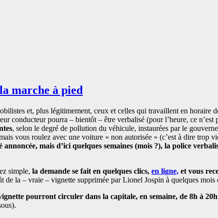
 la marche à pied
ilistes et, plus légitimement, ceux et celles qui travaillent en horaire d
eur conducteur pourra – bientôt – être verbalisé (pour l’heure, ce n’est pa
ntes
, selon le degré de pollution du véhicule, instaurées par le gouver
mais vous roulez avec une voiture « non autorisée » (c’est à dire trop v
é annoncée, mais d’ici quelques semaines (mois ?), la police verbal
sez simple,
la demande se fait en quelques clics,
en ligne,
et vous rec
 de la – vraie – vignette supprimée par Lionel Jospin à quelques mois d
 vignette pourront circuler dans la capitale, en semaine, de 8h à 20h
sous).