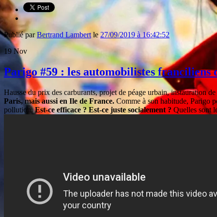
Publié par
Bertrand Lambert
le
27/09/2019 à 16:42:52
19
Nov
Parigo #59 : les automobilistes franciliens 
Hausse du prix des carburants, projet de péage urbain, instauration de
Paris, mais aussi en Ile de France.
Comme à son habitude, Parigo pose
pollution.
Est-ce efficace ?
Est-ce juste socialement ?
Quelles sont le