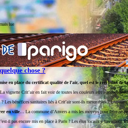
mais lue
à quelque chose ?
se en place du certificat qualité de l’air, quel est le réel bilan de 
 La vignette Crit’air en fait voir de toutes les couleurs aux automobilist
n ? Les bénéfices sanitaires liés à Crit’air sont-ils mesurables ? Entret
er en ville
… La commune d’Anvers a mis les moyens pour faire respect
t-il pas encore mis en place à Paris ? Les élus locaux y travaillent, mai