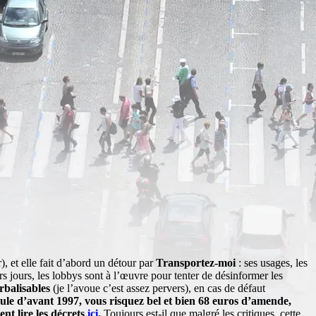
), et elle fait d’abord un détour par
Transportez-moi
: ses usages, les
rs jours, les lobbys sont à l’œuvre pour tenter de désinformer les
erbalisables
(je l’avoue c’est assez pervers), en cas de défaut
cule d’avant 1997, vous risquez bel et bien 68 euros d’amende,
ent lire les décrets
ici
.
Toujours est-il que malgré les critiques, cette