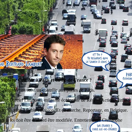
la vignette Crit’Air à Paris et en Île-de-France ?
es. Nous avons suivi un contrôle aux portes de Paris.
ien avec Loreleï Limousin, militante écologiste de Réseau Action Climat.
er sa zone à faible émission. Et ça marche. Reportage, en Belgique.
s la loi doit être d’abord être modifiée. Entretien avec Christophe