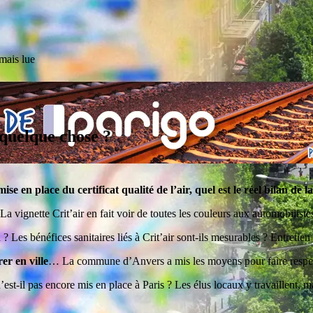
mais lue
à quelque chose ?
se en place du certificat qualité de l’air, quel est le réel bilan de 
 La vignette Crit’air en fait voir de toutes les couleurs aux automobilist
n ? Les bénéfices sanitaires liés à Crit’air sont-ils mesurables ? Entret
er en ville
… La commune d’Anvers a mis les moyens pour faire respect
t-il pas encore mis en place à Paris ? Les élus locaux y travaillent, mai