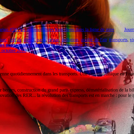
rigo #59 : les automobilistes franciliens dans la ligne de mire
Journ
ture
|
crit'air
,
diesel
,
paris
,
pégae
,
pollution
,
qualité de l'air
,
transports
,
vi
les nouveautés de la rentrée !
13 septembre 2019
 octobre 2019
enne quotidiennement dans les transports. Une situation unique en Franc
sur berges, construction du grand paris express, dématérialisation de la 
vation des RER... la révolution des transports est en marche : pour le m