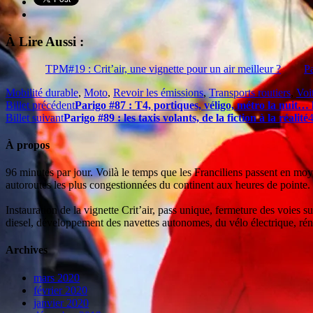
À Lire Aussi :
TPM#19 : Crit’air, une vignette pour un air meilleur ?
Pa
Mobilité durable
,
Moto
,
Revoir les émissions
,
Transports routiers
,
Voi
Billet précédent
Parigo #87 : T4, portiques, véligo, métro la nuit… 
Billet suivant
Parigo #89 : les taxis volants, de la fiction à la réalité
4
À propos
96 minutes par jour. Voilà le temps que les Franciliens passent en moy
autoroutes les plus congestionnées du continent aux heures de pointe.
Instauration de la vignette Crit’air, pass unique, fermeture des voies 
diesel, développement des navettes autonomes, du vélo électrique, réno
Archives
mars 2020
février 2020
janvier 2020