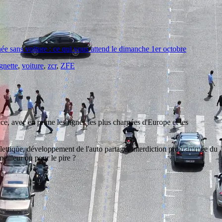
ée sans voiture : ce qui vous attend le dimanche 1er octobre
gnette
,
voiture
,
zcr
,
ZFE
e, avec en prime les lignes les plus chargées d'Europe et les
billettique, développement de l'auto partage, interdiction programmée du
eilleur ou pour le pire ?