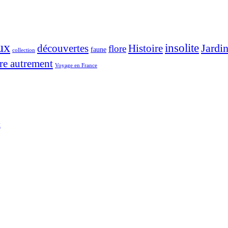
ux
insolite
Jardi
découvertes
Histoire
flore
faune
collection
re autrement
Voyage en France