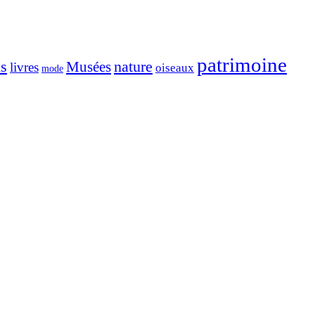
patrimoine
ns
nature
Musées
livres
oiseaux
mode