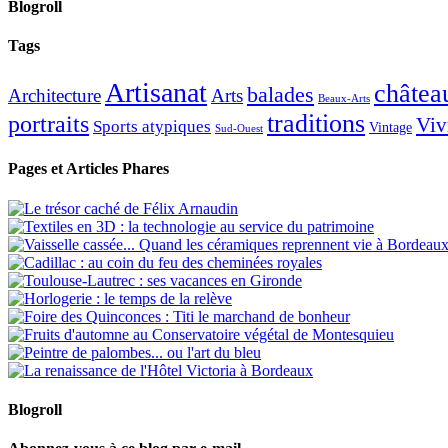
Blogroll
Tags
Artisanat
châtea
balades
Architecture
Arts
Beaux-Arts
traditions
portraits
Viv
Sports atypiques
Vintage
Sud-Ouest
Pages et Articles Phares
Blogroll