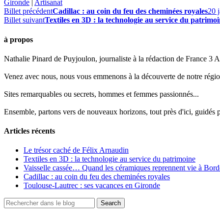
Gironde
|
Artisanat
Billet précédent
Cadillac : au coin du feu des cheminées royales
20 
Billet suivant
Textiles en 3D : la technologie au service du patrimo
à propos
Nathalie Pinard de Puyjoulon, journaliste à la rédaction de France 3 Aq
Venez avec nous, nous vous emmenons à la découverte de notre régio
Sites remarquables ou secrets, hommes et femmes passionnés...
Ensemble, partons vers de nouveaux horizons, tout près d'ici, guidés pa
Articles récents
Le trésor caché de Félix Arnaudin
Textiles en 3D : la technologie au service du patrimoine
Vaisselle cassée… Quand les céramiques reprennent vie à Bor
Cadillac : au coin du feu des cheminées royales
Toulouse-Lautrec : ses vacances en Gironde