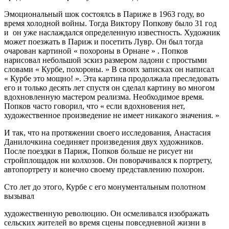
Эмоциональный шок состоялсь в Париже в 1963 году, во
время холодной войны. Тогда Виктору Попкову было 31 год
и он уже наслаждался определенную известность. Художник
может поезжать в Париж и посетить Лувр. Он был тогда
очарован картиной « похороны в Орнане » . Попков
нарисовал небольшой эскиз размером ладони с простыми
словами « Курбе, похороны. » В своих записках он написал
« Курбе это мощно! ». Эта картина продолжала преследовать
его и только десять лет спустя он сделал картину во многом
вдохновленную мастером реализма. Необходимое время.
Попков часто говорил, что « если вдохновения нет,
художественное произведение не имеет никакого значения. »
И так, что на протяжении своего исследования, Анастасия
Данилочкина соединяет произведения двух художников.
После поездки в Париж, Попков больше не рисует ни
стройплощадок ни колхозов. Он поворачивался к портрету,
автопортрету и конечно своему представлению похорон.
Сто лет до этого, Курбе с его монументальным полотном
вызывал
художественную революцию. Он осмеливался изображать
сельских жителей во время сцены повседневной жизни в