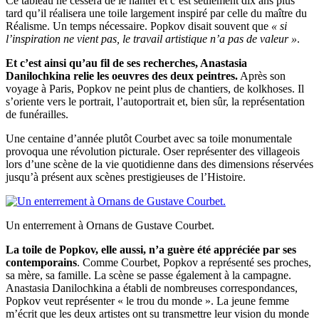
Ce tableau ne cessera de le hanter et c’est seulement dix ans plus
tard qu’il réalisera une toile largement inspiré par celle du maître du
Réalisme. Un temps nécessaire. Popkov disait souvent que
« si
l’inspiration ne vient pas, le travail artistique n’a pas de valeur »
.
Et c’est ainsi qu’au fil de ses recherches, Anastasia
Danilochkina relie les oeuvres des deux peintres.
Après son
voyage à Paris, Popkov ne peint plus de chantiers, de kolkhoses. Il
s’oriente vers le portrait, l’autoportrait et, bien sûr, la représentation
de funérailles.
Une centaine d’année plutôt Courbet avec sa toile monumentale
provoqua une révolution picturale. Oser représenter des villageois
lors d’une scène de la vie quotidienne dans des dimensions réservées
jusqu’à présent aux scènes prestigieuses de l’Histoire.
Un enterrement à Ornans de Gustave Courbet.
La toile de Popkov, elle aussi, n’a guère été appréciée par ses
contemporains
. Comme Courbet, Popkov a représenté ses proches,
sa mère, sa famille. La scène se passe également à la campagne.
Anastasia Danilochkina a établi de nombreuses correspondances,
Popkov veut représenter « le trou du monde ». La jeune femme
m’écrit que les deux artistes ont su transmettre leur vision du monde