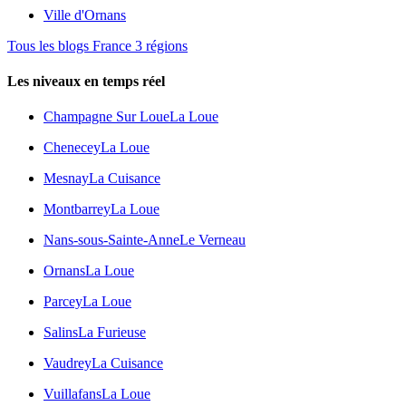
Ville d'Ornans
Tous les blogs France 3 régions
Les niveaux en temps réel
Champagne Sur Loue
La Loue
Chenecey
La Loue
Mesnay
La Cuisance
Montbarrey
La Loue
Nans-sous-Sainte-Anne
Le Verneau
Ornans
La Loue
Parcey
La Loue
Salins
La Furieuse
Vaudrey
La Cuisance
Vuillafans
La Loue