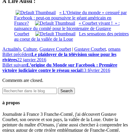
À Lire Aussi :
« L’Origine du monde » censuré par
Facebook : peut-on poursuivre le géant américain en
France?
« Courbet vivant ! » :
naissance du comité pour le bicentenaire de Gustave
Courbet
Les sensations des peintres
au coeur de la vallée de la Loue
Actualités
,
Culture
,
Gustave Courbet
|
Gustave Courbet
,
ornans
Billet précédent
Le plaidoyer de la télévision suisse pour les
rivières
22 janvier 2016
Billet suivant
L’origine du Monde sur Facebook : Première
victoire judiciaire contre le réseau social
13 février 2016
Comments are closed.
à propos
Journaliste à France 3 Franche-Comté, j'ai découvert Gustave
Courbet, son oeuvre et son pays, la vallée de la Loue. Outre la
peinture du maître d'Ornans, j’aime aussi chercher à comprendre les
enjeux autour de cette rivière emblématique de Franche-Comté.