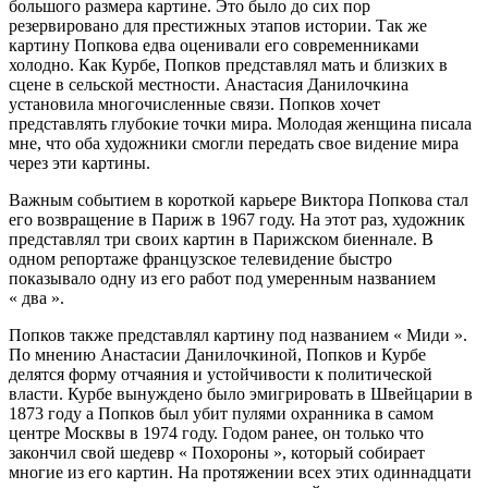
большого размера картине. Это было до сих пор
резервировано для престижных этапов истории. Так же
картину Попкова едва оценивали его современниками
холодно. Как Курбе, Попков представлял мать и близких в
сцене в сельской местности. Анастасия Данилочкина
установила многочисленные связи. Попков хочет
представлять глубокие точки мира. Молодая женщина писала
мне, что оба художники смогли передать свое видение мира
через эти картины.
Важным событием в короткой карьере Виктора Попкова стал
его возвращение в Париж в 1967 году. На этот раз, художник
представлял три своих картин в Парижском биеннале. В
одном репортаже французское телевидение быстро
показывало одну из его работ под умеренным названием
« два ».
Попков также представлял картину под названием « Миди ».
По мнению Анастасии Данилочкиной, Попков и Курбе
делятся форму отчаяния и устойчивости к политической
власти. Курбе вынуждено было эмигрировать в Швейцарии в
1873 году а Попков был убит пулями охранника в самом
центре Москвы в 1974 году. Годом ранее, он только что
закончил свой шедевр « Похороны », который собирает
многие из его картин. На протяжении всех этих одиннадцати