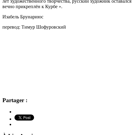
лет художественного творчества, русский художник оставался
вечно прикреплён к Курбе ».
Изабель Брунариюс
перевод: Тимур Шофуровский
Partager :