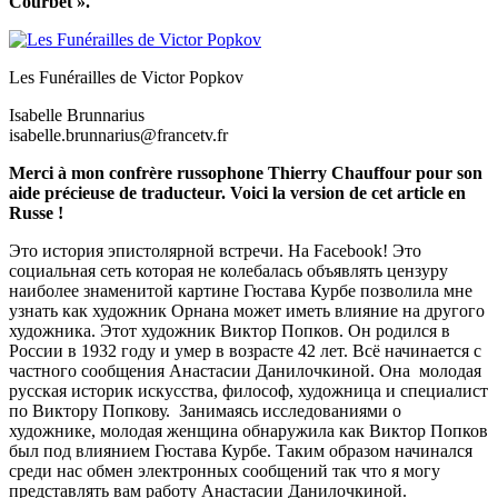
Courbet ».
Les Funérailles de Victor Popkov
Isabelle Brunnarius
isabelle.brunnarius@francetv.fr
Merci à mon confrère russophone Thierry Chauffour pour son
aide précieuse de traducteur. Voici la version de cet article en
Russe !
Это история эпистолярной встречи. На Facebook! Это
социальная сеть которая не колебалась объявлять цензуру
наиболее знаменитой картине Гюстава Курбе позволила мне
узнать как художник Орнана может иметь влияние на другого
художника. Этот художник Виктор Попков. Он родился в
России в 1932 году и умер в возрасте 42 лет. Всё начинается с
частного сообщения Анастасии Данилочкиной. Она молодая
русская историк искусства, философ, художница и специалист
по Виктору Попкову. Занимаясь исследованиями о
художнике, молодая женщина обнаружила как Виктор Попков
был под влиянием Гюстава Курбе. Таким образом начинался
среди нас обмен электронных сообщений так что я могу
представлять вам работу Анастасии Данилочкиной.