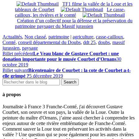
TF1 filme la vallée de la Loue et les
tableaux de Courbet
Le casse-
cailloux, les rivières et le comté
Création d’un collectif pour la défense et la préservation du
patrimoine paysager du Massif jurassien
Actualités
,
Non classé
,
patrimoine
|
agriculture
,
casse-cailloux
,
Comté
,
conseil départemental du Doubs
,
ddt 25
,
doubs
,
massif
jurassien
,
paysage
Billet précédent
Le Veau blanc de Gustave Courbet : une
donation importante pour le musée Courbet d’Ornans
30
octobre 2019
Billet suivant
Bicentenaire de Courbet : la cote de Courbet a-t-
elle grimpé ?
5 décembre 2019
à propos
Journaliste à France 3 Franche-Comté, j'ai découvert Gustave
Courbet, son oeuvre et son pays, la vallée de la Loue. Outre la
peinture du maître d'Ornans, j’aime aussi chercher à comprendre les
enjeux autour de cette rivière emblématique de Franche-Comté.
Comment sauver la Loue tout en préservant les activités dans la
vallée ? Une question qui se pose également pour les autres rivières