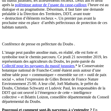
du massif jurassien, les affleurements rocheux. Deux ans et demi
après la
polémique autour de l’usage du casse-cailloux
l’heure est au
dialogue et au pragmatisme. Désormais, il faut faire une demande
préalable à la Direction des Territoires, DDT, avant toute
« destruction d’éléments rocheux ». Un premier pas avant la
prochaine mise en place d’arrêtés préfectoraux de protection de ces
habitats naturels.
Conférence de presse en préfecture du Doubs .
L’image peut paraître anodine mais, en réalité, elle est forte et
symbolise tout le chemin parcouru. Ce jeudi 21 novembre 2019, les
représentants des agriculteurs du Doubs, les porte-parole du
Collectif pour les paysages du massif jurassien
,* le Conservatoire
botanique national de Franche-Comté étaient assis autour d’une
même table pour « communiquer » ensemble sur cet « outil de paix
social », selon l’expression de Gilles Benest de France Nature
Environnement 25-90. A leur côté, Joël Mathurin, le préfet du
Doubs, Christian Schwartz et Ludovic Paul, les responsables de la
DDT qui ont oeuvré à l’émergence de cette « intelligence
collective » et Béatrix Loizon, conseillère départementale du Conseil
départemental du Doubs.
Pourquoi et comment sont-ils parvenus à s’entendre ?
En