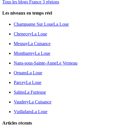
Tous les blogs France 3 régions
Les niveaux en temps réel
Champagne Sur Loue
La Loue
Chenecey
La Loue
Mesnay
La Cuisance
Montbarrey
La Loue
Nans-sous-Sainte-Anne
Le Verneau
Ornans
La Loue
Parcey
La Loue
Salins
La Furieuse
Vaudrey
La Cuisance
Vuillafans
La Loue
Articles récents