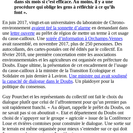
dans six mois si c’est efficace. Au moins, il y a une
procédure qui oblige les gens à réfléchir à ce qu’ils
font ».
En juin 2017, vingt-et-un universitaires du laboratoire de Chrono-
environnement
avaient tiré la sonnette d’alarme
en demandant dans
une
lettre ouverte
au préfet de région de mettre un terme à cet usage
du casse-cailloux. Une
soirée d’information à Orchamps-Vennes
avait rassemblé, en novembre 2017, plus de 250 personnes. Des
autocollants, des cartes-postales ont été édités par le collectif. En
février 2018, une première concertation entre les associations
environnementales et les agriculteurs est organisée en préfecture du
Doubs. Etape ultime, la présentation de cet encadrement de l’usage
du casse-cailloux à la ministre de la Transition Ecologique et
Solidaire en juin dernier à Laviron.
Une ministre qui avait souligné
la capacité de dialogue dans le Doubs
. Un plaidoyer pour la
politique du consensus.
Guy Pourchet et les représentants du collectif ont fait le choix du
dialogue plutôt que celui de l’affrontement pour qu’un premier pas
soit rapidement franchi. « Au départ, rappelle le préfet du Doubs, on
ne savait pas si on aboutirait ». Etat et département du Doubs ont
choisi de s’appuyer sur le groupe « agricole » issue de la Conférence
Loue et rivières comtoises pour construire le dialogue. Une sortie sur
le terrain est même organisée pour mieux s’entendre sur ce qui doit