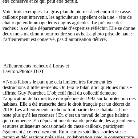
être conservé et ce qui peut être détruit.
Voici trois exemples. Le gros plan de pierre : à cet endroit le casse-
cailloux peut intervenir, les agriculteurs appellent cela une « tête de
chat » qui endommage leurs engins agricoles. Le pré avec des
vaches : la cellule départementale d’expertise réfléchit. Elle se donne
deux mois maximum pour rendre son avis. La photo prise de haut :
l’affleurement est conservé, pas d’autorisation délivré.
Affleurements rocheux à Loray et
Laviron.Photos DDT
« Nous faisons le pari que cela limitera très fortement les
destructions d’affleurements. On fera le bilan d’ici quelques mois »
affirme Guy Pourchet. L’objectif final du collectif demeure
l’application de la directive européenne de 1992 sur la protection des
habitats. Elle a été transcrite dans le droit français par un décret de
2018. Les affleurements rocheux font partie de ces habitats. Il ne
reste plus qu’à les recenser ! Et, c’est un travail de longue haleine
qui commence. En déposant une demande préalable, les agriculteurs
et autres utilisateurs occasionnels du casse-cailloux, participent
également à ce recensement. Entre cartes satellites, sorties sur le
terrain et déclarations préalables, collaboration avec le conservatoire