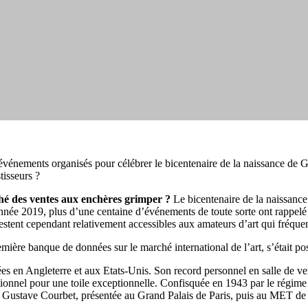
énements organisés pour célébrer le bicentenaire de la naissance de 
tisseurs ?
arché des ventes aux enchères grimper ?
Le bicentenaire de la naissance
e année 2019, plus d’une centaine d’événements de toute sorte ont rappelé
stent cependant relativement accessibles aux amateurs d’art qui fréquent
emière banque de données sur le marché international de l’art, s’était p
ées en Angleterre et aux Etats-Unis. Son record personnel en salle de v
nel pour une toile exceptionnelle. Confisquée en 1943 par le régime naz
ive Gustave Courbet, présentée au Grand Palais de Paris, puis au MET d