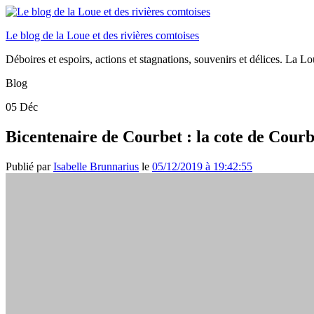
Le blog de la Loue et des rivières comtoises
Déboires et espoirs, actions et stagnations, souvenirs et délices. La Loue
Blog
05
Déc
Bicentenaire de Courbet : la cote de Courb
Publié par
Isabelle Brunnarius
le
05/12/2019 à 19:42:55