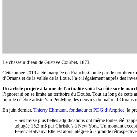
Le chasseur d’eau de Gustave Courbet. 1873.
Cette année 2019 a été marquée en Franche-Comté par de nombreux év
d’Ornans et de la vallée de la Loue, l’a-t-il également auprès des inves
Un artiste projeté à la une de l’actualité voit-il sa côte sur le m
l’ignorer si on se limite au territoire du Doubs. Tout au long de cett
pour le célèbre artiste Yan Pei-Ming, les oeuvres du maître d’Ornans re
En juin dernier,
Thierry Ehrmann, fondateur et PDG d’Artprice,
la pr
« Ses treize plus belles adjudications ont même toutes été frapp
adjugée 15,3 m$ par Christie’s à New York. Un montant exception
Ferenc Hatvany. Elle est alors intégrée à la grande rétrospect