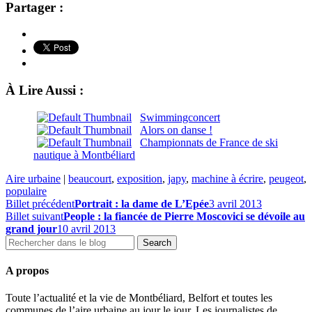
Partager :
À Lire Aussi :
Swimmingconcert
Alors on danse !
Championnats de France de ski
nautique à Montbéliard
Aire urbaine
|
beaucourt
,
exposition
,
japy
,
machine à écrire
,
peugeot
,
populaire
Billet précédent
Portrait : la dame de L’Epée
3 avril 2013
Billet suivant
People : la fiancée de Pierre Moscovici se dévoile au
grand jour
10 avril 2013
A propos
Toute l’actualité et la vie de Montbéliard, Belfort et toutes les
communes de l’aire urbaine au jour le jour. Les journalistes de