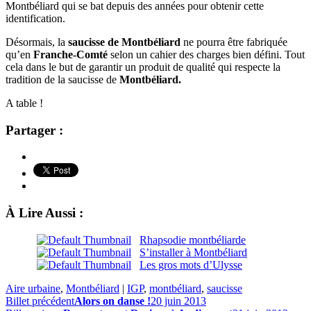
Montbéliard qui se bat depuis des années pour obtenir cette
identification.
Désormais, la
saucisse de Montbéliard
ne pourra être fabriquée
qu’en
Franche-Comté
selon un cahier des charges bien défini. Tout
cela dans le but de garantir un produit de qualité qui respecte la
tradition de la saucisse de
Montbéliard.
A table !
Partager :
À Lire Aussi :
Rhapsodie montbéliarde
S’installer à Montbéliard
Les gros mots d’Ulysse
Aire urbaine
,
Montbéliard
|
IGP
,
montbéliard
,
saucisse
Billet précédent
Alors on danse !
20 juin 2013