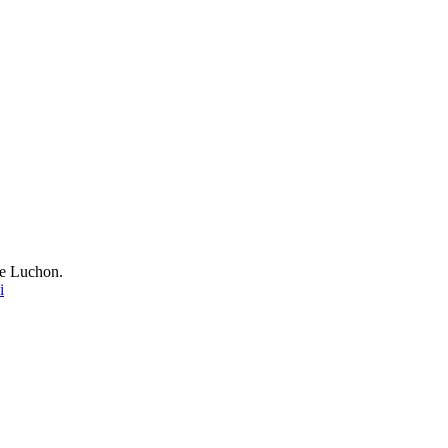
 de Luchon.
i