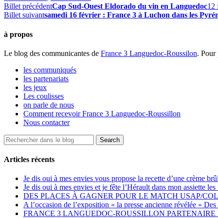
Billet précédent
Cap Sud-Ouest Eldorado du vin en Languedoc
12 
Billet suivant
samedi 16 février : France 3 à Luchon dans les Pyré
à propos
Le blog des communicantes de
France 3 Languedoc-Roussilon
. Pour 
les communiqués
les partenariats
les jeux
Les coulisses
on parle de nous
Comment recevoir France 3 Languedoc-Roussillon
Nous contacter
Articles récents
Je dis oui à mes envies vous propose la recette d’une crème brû
Je dis oui à mes envies et je fête l’Hérault dans mon assiette 
DES PLACES À GAGNER POUR LE MATCH USAP/CO
A l’occasion de l’exposition « la presse ancienne révélée » Des 
FRANCE 3 LANGUEDOC-ROUSSILLON PARTENAIRE D