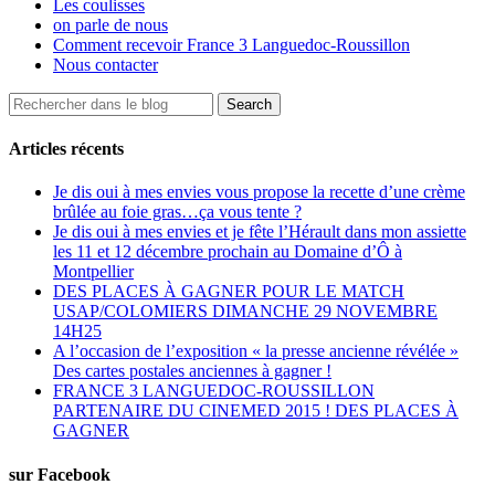
Les coulisses
on parle de nous
Comment recevoir France 3 Languedoc-Roussillon
Nous contacter
Articles récents
Je dis oui à mes envies vous propose la recette d’une crème
brûlée au foie gras…ça vous tente ?
Je dis oui à mes envies et je fête l’Hérault dans mon assiette
les 11 et 12 décembre prochain au Domaine d’Ô à
Montpellier
DES PLACES À GAGNER POUR LE MATCH
USAP/COLOMIERS DIMANCHE 29 NOVEMBRE
14H25
A l’occasion de l’exposition « la presse ancienne révélée »
Des cartes postales anciennes à gagner !
FRANCE 3 LANGUEDOC-ROUSSILLON
PARTENAIRE DU CINEMED 2015 ! DES PLACES À
GAGNER
sur Facebook