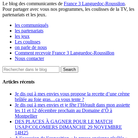
Le blog des communicantes de
France 3 Languedoc-Roussilon
.
Pour partager avec vous nos programmes, les coulisses de la TV, les
partenariats et les jeux.
les communiqués
les partenariats
les jeux
Les coulisses
on parle de nous
Comment recevoir France 3 Languedoc-Roussillon
Nous contacter
Articles récents
Je dis oui à mes envies vous propose la recette d’une crème
brûlée au foie gras…ça vous tente ?
Je dis oui à mes envies et je fête l’Hérault dans mon assiette
les 11 et 12 décembre prochain au Domaine d’Ô à
Montpellier
DES PLACES À GAGNER POUR LE MATCH
USAP/COLOMIERS DIMANCHE 29 NOVEMBRE
14H25