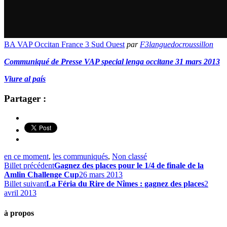
BA VAP Occitan France 3 Sud Ouest
par
F3languedocroussillon
Communiqué de Presse VAP special lenga occitane 31 mars 2013
Viure al país
Partager :
en ce moment
,
les communiqués
,
Non classé
Billet précédent
Gagnez des places pour le 1/4 de finale de la
Amlin Challenge Cup
26 mars 2013
Billet suivant
La Féria du Rire de Nîmes : gagnez des places
2
avril 2013
à propos