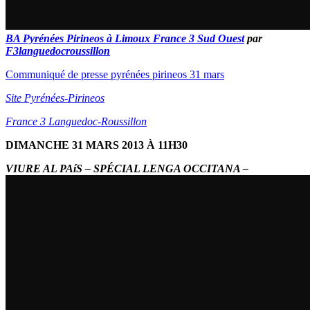
BA Pyrénées Pirineos à Limoux France 3 Sud Ouest
par
F3languedocroussillon
Communiqué de presse pyrénées pirineos 31 mars
Site Pyrénées-Pirineos
France 3 Languedoc-Roussillon
DIMANCHE 31 MARS 2013 À 11H30
VIURE AL PAíS – SPÉCIAL LENGA OCCITANA –