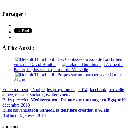
Partager :
À Lire Aussi :
Les Coulisses du Zoo de La Barben
vues par David Bouttin
L’Ame du
Panier, le plus vieux quartier de Marseille
Propos sur un tournage avec Carine
Aigon
En ce moment
,
l'équipe
,
les programmes
|
2014
,
facebook
,
nouvelle
année
,
reseaux sociaux
,
twitter
,
voeux
Billet précédent
Mediterraneo : Retour sur tournage en Egypte
19
décembre 2013
Billet suivant
Baron Samedi, la dernière création d’Alain
Buffard
15 janvier 2014
à propos