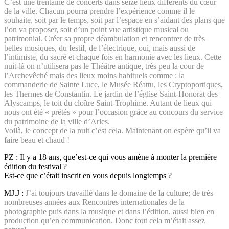
C’est une trentaine de concerts dans seize lieux différents du cœur
de la ville. Chacun pourra prendre l’expérience comme il le
souhaite, soit par le temps, soit par l’espace en s’aidant des plans que
l’on va proposer, soit d’un point vue artistique musical ou
patrimonial. Créer sa propre déambulation et rencontrer de très
belles musiques, du festif, de l’électrique, oui, mais aussi de
l’intimiste, du sacré et chaque fois en harmonie avec les lieux. Cette
nuit-là on n’utilisera pas le Théâtre antique, très peu la cour de
l’Archevêché mais des lieux moins habituels comme : la
commanderie de Sainte Luce, le Musée Réattu, les Cryptoportiques,
les Thermes de Constantin. Le jardin de l’église Saint-Honorat des
Alyscamps, le toit du cloître Saint-Trophime. Autant de lieux qui
nous ont été « prêtés » pour l’occasion grâce au concours du service
du patrimoine de la ville d’Arles.
Voilà, le concept de la nuit c’est cela. Maintenant on espère qu’il va
faire beau et chaud !
PZ : Il y a 18 ans, que’est-ce qui vous amène à monter la première
édition du festival ?
Est-ce que c’était inscrit en vous depuis longtemps ?
MJ.J :
J’ai toujours travaillé dans le domaine de la culture; de très
nombreuses années aux Rencontres internationales de la
photographie puis dans la musique et dans l’édition, aussi bien en
production qu’en communication. Donc tout cela m’était assez