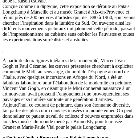
dope la saison estivale.
Conçue comme un diptyque, cette exposition se déroule au Palais
Longchamp à Marseille et au musée Granet à Aix-en-Provence et
réunit près de 200 oeuvres d’artistes qui, de 1880 à 1960, sont venus
chercher l’inspiration dans la lumière du Sud. On traverse ainsi les
différents mouvements picturaux qui jalonnent cette période, passant
de l’impressionnisme au cubisme sans oublier les Fauvistes et toutes
les expérimentations surréalistes et abstraites.
À partir de deux figures tutélaires de la modernité, Vincent Van
Gogh et Paul Cézanne, les œuvres présentées cherchent à expliciter
comment le Midi, au sens large, du nord de l’Espagne au nord de
l’Italie, avec quelques incursions en Afrique du Nord, a été un
fabuleux laboratoire pour l’élaboration de la modernité en peinture.
Vincent Van Gogh, en disant que le Midi donnerait naissance à un
art nouveau, avait pressenti l’engouement que provoqueraient ses
paysages et sa lumière sur toute une génération d’artistes.
Aujourd’hui, ce courant de peinture, dans son étonnante diversité,
fait partie des plus couru dans les musées du monde entier. On peut
donc saluer ce patient travail de collecte d’oeuvres empruntées dans
tous les musées du monde mené par Bruno Ely pour le musée
Granet et Marie-Paule Vial pour le palais Longchamp
« De Van Gogh à Bonnard » au Palais Longchamp