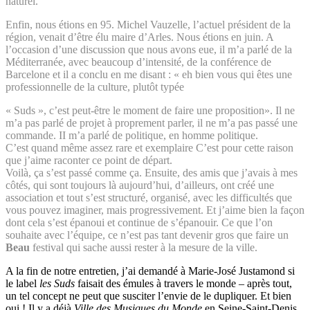
naturel.
Enfin,
nous étions
en 95. Michel Vauzelle, l’actuel président de la
région, venait d’être élu maire d’Arles. Nous étions en juin. A
l’occasion d’une discussion que nous avons eue, il m’a parlé de la
Méditerranée, avec beaucoup d’intensité, de la conférence de
Barcelone et il a conclu en me disant : « eh bien vous qui êtes une
professionnelle de la culture, plutôt typée
« Suds », c’est peut-être le moment de faire une proposition». Il ne
m’a pas parlé de projet à proprement parler, il ne m’a pas passé une
commande. II m’a parlé de politique, en homme politique.
C’est quand même assez rare et exemplaire C’est pour cette raison
que j’aime raconter ce point de départ.
Voilà, ça s’est passé comme ça. Ensuite, des amis que j’avais à mes
côtés, qui sont toujours là aujourd’hui, d’ailleurs, ont créé une
association et tout s’est structuré, organisé, avec les difficultés que
vous pouvez imaginer, mais progressivement. Et j’aime bien la façon
dont cela s’est épanoui et continue de s’épanouir. Ce que l’on
souhaite avec l’équipe, ce n’est pas tant devenir gros que faire un
Beau
festival qui sache aussi rester à la mesure de la ville.
A la fin de notre entretien, j’ai demandé à Marie-José Justamond si
le label
les Suds
faisait des émules à travers le monde – après tout,
un tel concept ne peut que susciter l’envie de le dupliquer. Et bien
oui ! Il y a déjà
Ville des Musiques du Monde
en Seine-Saint-Denis,