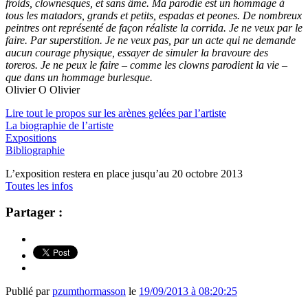
froids, clownesques, et sans âme. Ma parodie est un hommage à
tous les matadors, grands et petits, espadas et peones. De nombreux
peintres ont représenté de façon réaliste la corrida. Je ne veux par le
faire. Par superstition. Je ne veux pas, par un acte qui ne demande
aucun courage physique, essayer de simuler la bravoure des
toreros. Je ne peux le faire – comme les clowns parodient la vie –
que dans un hommage burlesque.
Olivier O Olivier
Lire tout le propos sur les arènes gelées par l’artiste
La biographie de l’artiste
Expositions
Bibliographie
L’exposition restera en place jusqu’au 20 octobre 2013
Toutes les infos
Partager :
Publié par
pzumthormasson
le
19/09/2013 à 08:20:25