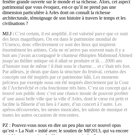
fenêtre grande ouverte sur le monde et sa richesse. Alors, cet aspect
patrimonial que vous évoquez, est-ce qu’il ne prend pas une
dimension particulière à Arles dont on connaît la richesse
architecturale, témoignage de son histoire à travers le temps et les
civilisations ?
MJ.J :
C’est certain, il est amplifié, il est valorisé parce que ce sont
des lieux magnifiques. On est dans le patrimoine mondial de
l’Unesco, donc effectivement ce sont des lieux qui inspirent
énormément les artistes. Cela ne m’arrive pas souvent mais il y a
huit ans j’avais accompagné le chanteur éthiopien Mahmoud Ahmed
jusqu’au théâtre antique où il allait se produire et là… 2000 ans
d’histoire tout de même ! il était sous le charme… et c’était très fort.
Par ailleurs, je dirais que dans la structure du festival, certains des
concepts ont été inspirés par ce patrimoine bâti. Les moments
précieux par exemple nous ont été inspirés directement par la Cour
de l’Archevêché et cela fonctionne très bien. C’est un concept qui a
trouvé son public donc c’est une chance inouïe de pouvoir profiter
d’ une aussi belle ville que la ville d’Arles, dont le cœur est petit et
facilite la flânerie d’un lieu à l’autre, d’un concert à l’autre. Les
apéros-découvertes, les siestes musicales, les salons de musique et
toutes les autres occasions de rencontres.
PZ : Pouvez-vous nous en dire un peu plus sur ce nouvel opus
qu’est « La Nuit » initié avec le soutien de MP2013, qui va encore