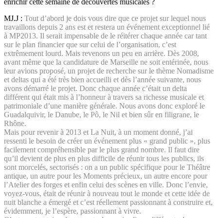
enrichir cette semaine de découvertes musicales ?
MJ.J :
Tout d’abord je dois vous dire que ce projet sur lequel nous
travaillons depuis 2 ans est et restera un événement exceptionnel lié
à MP2013. Il serait impensable de le réitérer chaque année car tant
sur le plan financier que sur celui de l’organisation, c’est
extrêmement lourd. Mais revenons un peu en arrière. Dès 2008,
avant même que la candidature de Marseille ne soit entérinée, nous
leur avions proposé, un projet de recherche sur le thème Nomadisme
et deltas qui a été très bien accueilli et dès l’année suivante, nous
avons démarré le projet. Donc chaque année c’était un delta
différent qui était mis à l’honneur à travers sa richesse musicale et
patrimoniale d’une manière générale. Nous avons donc exploré le
Guadalquivir, le Danube, le Pô, le Nil et bien sûr en filigrane, le
Rhône.
Mais pour revenir à 2013 et La Nuit, à un moment donné, j’ai
ressenti le besoin de créer un événement plus « grand public », plus
facilement compréhensible par le plus grand nombre. Il faut dire
qu’il devient de plus en plus difficile de réunir tous les publics, ils
sont morcelés, sectorisés : on a un public spécifique pour le Théâtre
antique, un autre pour les Moments précieux, un autre encore pour
l’Atelier des forges et enfin celui des scènes en ville. Donc l’envie,
voyez-vous, était de réunir à nouveau tout le monde et cette idée de
nuit blanche a émergé et c’est réellement passionnant à construire et,
évidemment, je l’espère, passionnant à vivre.