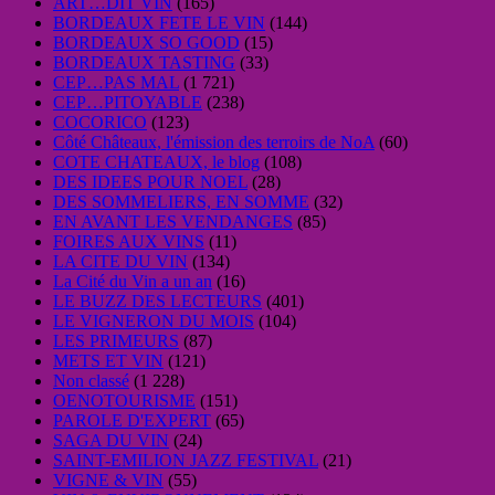
ART…DIT VIN
(165)
BORDEAUX FETE LE VIN
(144)
BORDEAUX SO GOOD
(15)
BORDEAUX TASTING
(33)
CEP…PAS MAL
(1 721)
CEP…PITOYABLE
(238)
COCORICO
(123)
Côté Châteaux, l'émission des terroirs de NoA
(60)
COTE CHATEAUX, le blog
(108)
DES IDEES POUR NOEL
(28)
DES SOMMELIERS, EN SOMME
(32)
EN AVANT LES VENDANGES
(85)
FOIRES AUX VINS
(11)
LA CITE DU VIN
(134)
La Cité du Vin a un an
(16)
LE BUZZ DES LECTEURS
(401)
LE VIGNERON DU MOIS
(104)
LES PRIMEURS
(87)
METS ET VIN
(121)
Non classé
(1 228)
OENOTOURISME
(151)
PAROLE D'EXPERT
(65)
SAGA DU VIN
(24)
SAINT-EMILION JAZZ FESTIVAL
(21)
VIGNE & VIN
(55)