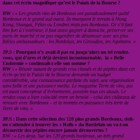
dans cet écrin magnifique qu’est le Palais de la Bourse ?
RW :
« Les grands vins de Bordeaux ont paradoxalement quitté
Bordeaux et le grand sud ouest. Ils marquent le terrain à Hong
Kong, Shangaï, Pékin ou Londres mais pas Bordeaux. Or s’il faut
être fort à l’extérieur, il faut aussi gagner à domicile, préserver ses
parts de marché et ne pas engendrer de désamour avec ses plus
fidèles ambassadeurs : les Bordelais, les Girondins, les Aquitains. »
JP.S : Pourquoi n’y avait-il pas eu jusqu’alors un tel rendez-
vous, qui d’ores et déjà devient incontournable, la « Belle
Endormie » continuait-t-elle son somme ?
RW :
« Réunir autant de grands crus classés et de pépites dans cet
écrin qu’est le Palais de la Bourse demande un budget
considérable, une connaissance parfaite du sujet, une organisation
sans faille et une puissance media. Le magazine Terre de vins, qui
est aussi concepteur d’événements, possède tous ces atouts. Le
rendez-vous a bien coïncidé entre un besoin – celui des châteaux de
renouer avec Bordeaux – et la montée en puissance très forte de
Terre de vins. »
JP.S : Dans cette sélection des 120 plus grands Bordeaux, doit-
on s’attendre à trouver les « Rolls » du Bordelais ou va-t-on
découvrir des pépites encore jamais découvertes ?
RW :
« Les deux. Sur les 120 grands bordeaux, un très grand