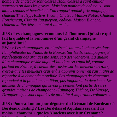
nombre de châteaux sont classés 1855, classés à saint-émilion,
sauternes ou dans les graves. Mais bon nombre de châteaux sont
moins connus et bénéficient d’un rapport qualité-prix magnifique :
château Thieuley, Hostens-Picant, Château Maison Noble, Château
Fonchereau, Clos du Jaugueyron, château Maison Blanche,
château la Perrière… et tant d’autres ! »
JP.S : Les champagnes seront aussi à l’honneur. Qu’est ce qui
fait la qualité et la renommée d’un grand champagne
aujourd’hui ?
RW :
« Les champagnes seront présents au rez-de-chaussée dans
l’amphithéâtre du Palais de la Bourse. Sur les 16 champagnes, 8
représentent des grandes maisons, et 8 des vignerons. La qualité
d’un champagne réside aujourd’hui dans sa capacité, comme
partout en France, à cueillir des raisins sur les meilleurs terroirs,
c’est-à-dire les meilleurs crus et à s’approvisionner en raisin afin de
répondre à la demande mondiale. Les champagnes de vignerons
répondent à la première condition, pas toujours à la deuxième. Les
maisons de champagne qui seront présentes font partie des très
grandes maisons de champagne (Taittinger, Thiénot, De Venoge,
Drappier…) et sont capables de produire d’importants volumes. »
JP.S : Pourra-t-on un jour déguster du Crémant de Bordeaux à
Bordeaux Tasting ? Les Bordelais et Aquitains seraient-ils
moins « chauvins » que les Alsaciens avec leur Crémant ?