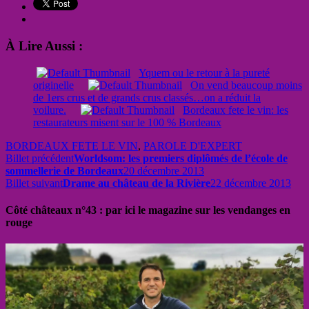
À Lire Aussi :
Yquem ou le retour à la pureté
originelle
On vend beaucoup moins
de 1ers crus et de grands crus classés…on a réduit la
voilure.
Bordeaux fete le vin: les
restaurateurs misent sur le 100 % Bordeaux
BORDEAUX FETE LE VIN
,
PAROLE D'EXPERT
Billet précédent
Worldsom: les premiers diplômés de l’école de
sommellerie de Bordeaux
20 décembre 2013
Billet suivant
Drame au château de la Rivière
22 décembre 2013
Côté châteaux n°43 : par ici le magazine sur les vendanges en
rouge