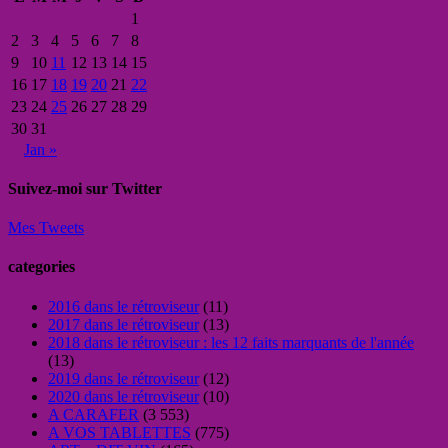
1
2
3
4
5
6
7
8
9
10
11
12
13
14
15
16
17
18
19
20
21
22
23
24
25
26
27
28
29
30
31
Jan »
Suivez-moi sur Twitter
Mes Tweets
categories
2016 dans le rétroviseur
(11)
2017 dans le rétroviseur
(13)
2018 dans le rétroviseur : les 12 faits marquants de l'année
(13)
2019 dans le rétroviseur
(12)
2020 dans le rétroviseur
(10)
A CARAFER
(3 553)
A VOS TABLETTES
(775)