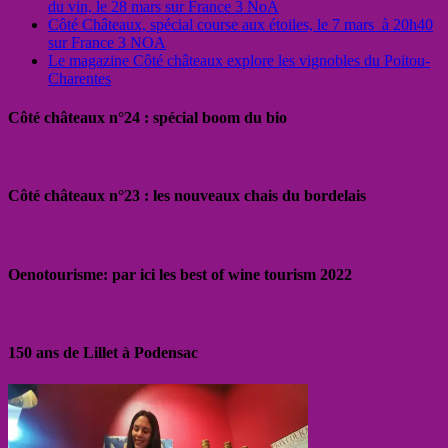
du vin, le 28 mars sur France 3 NoA
Côté Châteaux, spécial course aux étoiles, le 7 mars à 20h40
sur France 3 NOA
Le magazine Côté châteaux explore les vignobles du Poitou-
Charentes
Côté châteaux n°24 : spécial boom du bio
Côté châteaux n°23 : les nouveaux chais du bordelais
Oenotourisme: par ici les best of wine tourism 2022
150 ans de Lillet à Podensac