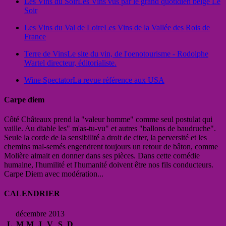
Les Vins du Soir
Les Vins vus par le grand quotidien belge Le
Soir
Les Vins du Val de Loire
Les Vins de la Vallée des Rois de
France
Terre de Vins
Le site du vin, de l'oenotourisme - Rodolphe
Wartel directeur, éditorialiste.
Wine Spectator
La revue référence aux USA
Carpe diem
Côté Châteaux prend la "valeur homme" comme seul postulat qui
vaille. Au diable les" m'as-tu-vu" et autres "ballons de baudruche".
Seule la corde de la sensibilité a droit de citer, la perversité et les
chemins mal-semés engendrent toujours un retour de bâton, comme
Molière aimait en donner dans ses pièces. Dans cette comédie
humaine, l'humilité et l'humanité doivent être nos fils conducteurs.
Carpe Diem avec modération...
CALENDRIER
décembre 2013
L
M
M
J
V
S
D