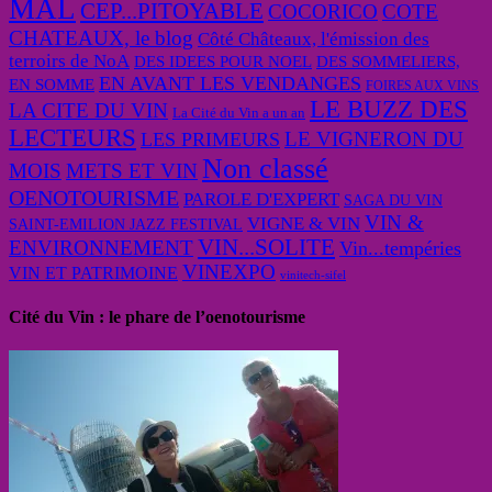
MAL
CEP...PITOYABLE
COCORICO
COTE
CHATEAUX, le blog
Côté Châteaux, l'émission des
terroirs de NoA
DES IDEES POUR NOEL
DES SOMMELIERS,
EN AVANT LES VENDANGES
EN SOMME
FOIRES AUX VINS
LE BUZZ DES
LA CITE DU VIN
La Cité du Vin a un an
LECTEURS
LE VIGNERON DU
LES PRIMEURS
Non classé
MOIS
METS ET VIN
OENOTOURISME
PAROLE D'EXPERT
SAGA DU VIN
VIN &
VIGNE & VIN
SAINT-EMILION JAZZ FESTIVAL
VIN...SOLITE
ENVIRONNEMENT
Vin...tempéries
VINEXPO
VIN ET PATRIMOINE
vinitech-sifel
Cité du Vin : le phare de l’oenotourisme