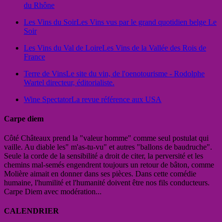
du Rhône
Les Vins du Soir
Les Vins vus par le grand quotidien belge Le
Soir
Les Vins du Val de Loire
Les Vins de la Vallée des Rois de
France
Terre de Vins
Le site du vin, de l'oenotourisme - Rodolphe
Wartel directeur, éditorialiste.
Wine Spectator
La revue référence aux USA
Carpe diem
Côté Châteaux prend la "valeur homme" comme seul postulat qui
vaille. Au diable les" m'as-tu-vu" et autres "ballons de baudruche".
Seule la corde de la sensibilité a droit de citer, la perversité et les
chemins mal-semés engendrent toujours un retour de bâton, comme
Molière aimait en donner dans ses pièces. Dans cette comédie
humaine, l'humilité et l'humanité doivent être nos fils conducteurs.
Carpe Diem avec modération...
CALENDRIER