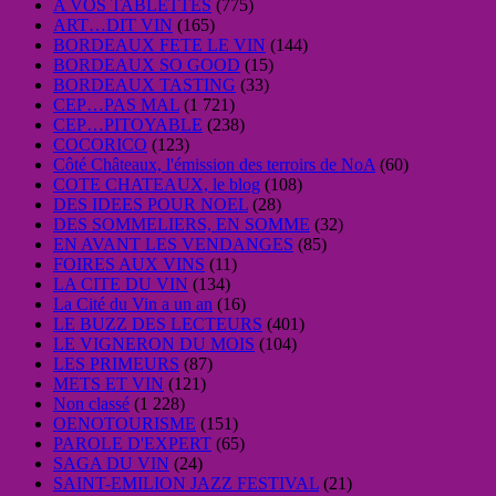
A VOS TABLETTES
(775)
ART…DIT VIN
(165)
BORDEAUX FETE LE VIN
(144)
BORDEAUX SO GOOD
(15)
BORDEAUX TASTING
(33)
CEP…PAS MAL
(1 721)
CEP…PITOYABLE
(238)
COCORICO
(123)
Côté Châteaux, l'émission des terroirs de NoA
(60)
COTE CHATEAUX, le blog
(108)
DES IDEES POUR NOEL
(28)
DES SOMMELIERS, EN SOMME
(32)
EN AVANT LES VENDANGES
(85)
FOIRES AUX VINS
(11)
LA CITE DU VIN
(134)
La Cité du Vin a un an
(16)
LE BUZZ DES LECTEURS
(401)
LE VIGNERON DU MOIS
(104)
LES PRIMEURS
(87)
METS ET VIN
(121)
Non classé
(1 228)
OENOTOURISME
(151)
PAROLE D'EXPERT
(65)
SAGA DU VIN
(24)
SAINT-EMILION JAZZ FESTIVAL
(21)