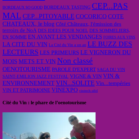
CEP...PAS
BORDEAUX TASTING
BORDEAUX SO GOOD
MAL
CEP...PITOYABLE
COCORICO
COTE
CHATEAUX, le blog
Côté Châteaux, l'émission des
terroirs de NoA
DES IDEES POUR NOEL
DES SOMMELIERS,
EN AVANT LES VENDANGES
EN SOMME
FOIRES AUX VINS
LE BUZZ DES
LA CITE DU VIN
La Cité du Vin a un an
LECTEURS
LE VIGNERON DU
LES PRIMEURS
Non classé
MOIS
METS ET VIN
OENOTOURISME
PAROLE D'EXPERT
SAGA DU VIN
VIN &
VIGNE & VIN
SAINT-EMILION JAZZ FESTIVAL
VIN...SOLITE
ENVIRONNEMENT
Vin...tempéries
VINEXPO
VIN ET PATRIMOINE
vinitech-sifel
Cité du Vin : le phare de l’oenotourisme