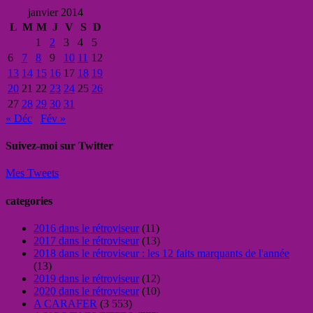
janvier 2014
L
M
M
J
V
S
D
1
2
3
4
5
6
7
8
9
10
11
12
13
14
15
16
17
18
19
20
21
22
23
24
25
26
27
28
29
30
31
« Déc
Fév »
Suivez-moi sur Twitter
Mes Tweets
categories
2016 dans le rétroviseur
(11)
2017 dans le rétroviseur
(13)
2018 dans le rétroviseur : les 12 faits marquants de l'année
(13)
2019 dans le rétroviseur
(12)
2020 dans le rétroviseur
(10)
A CARAFER
(3 553)