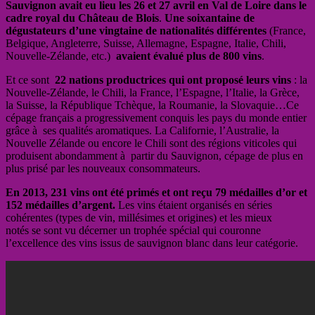
Sauvignon avait eu lieu les 26 et 27 avril en Val de Loire dans le
cadre royal du Château de Blois
.
Une soixantaine de
dégustateurs d’une vingtaine de nationalités différentes
(France,
Belgique, Angleterre, Suisse, Allemagne, Espagne, Italie, Chili,
Nouvelle-Zélande, etc.)
avaient évalué plus de 800 vins
.
Et ce sont
22 nations productrices qui ont proposé leurs vins
: la
Nouvelle-Zélande, le Chili, la France, l’Espagne, l’Italie, la Grèce,
la Suisse, la République Tchèque, la Roumanie, la Slovaquie…Ce
cépage français a progressivement conquis les pays du monde entier
grâce à ses qualités aromatiques. La Californie, l’Australie, la
Nouvelle Zélande ou encore le Chili sont des régions viticoles qui
produisent abondamment à partir du Sauvignon, cépage de plus en
plus prisé par les nouveaux consommateurs.
En 2013, 231 vins ont été primés et ont reçu 79 médailles d’or et
152 médailles d’argent.
Les vins étaient organisés en séries
cohérentes (types de vin, millésimes et origines) et les mieux
notés se sont vu décerner un trophée spécial qui couronne
l’excellence des vins issus de sauvignon blanc dans leur catégorie.