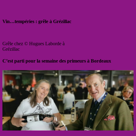
Vin…tempéries : grêle à Grézillac
Grêle chez © Hugues Laborde à
Grézillac
C’est parti pour la semaine des primeurs à Bordeaux