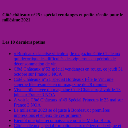
Côté châteaux n°25 : spécial vendanges et petite récolte pour le
millésime 2021
Les 10 derniers potins
« Bordeaux : la crise viticole », le magazine Côté Châteaux
qui décortique les difficultés des vignerons en période de
déconsommation de vin
Côté Châteaux n°53 spécial vendanges en rouge, ce jeudi 31
octobre sur France 3 NOA
Côté Châteaux n°51, spécial Bordeaux Fête le Vin: une
superbe fête résumée en un magazine de 28 minutes
Vive la 50e cuvée du magazine Côté Châteaux, à voir le 13
juin sur France 3 NOA
A voir le Côté Châteaux n°49 Spécial Primeurs le 23 mai sur
France 3 NOA
Le millésime 2023 se déguste à Bordeaux : premières
impressions et enjeux de ces primeurs
Bientôt une jolie reconnaissance pour le Médoc Blanc
Côté châteaux, spécial formations aux métiers de la vigne et