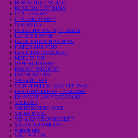
BORDEAUX TASTING
BUZZ DES LECTEURS
CEP…PAS MAL
CEP…PITOYABLE
COCORICO
COTE CHATEAUX, LE BLOG
LA CITE DU VIN
LA CITE DU VIN A UN AN
FOIRES AUX VINS
DES IDEES POUR NOEL
METS ET VIN
OENOTOURISME
PAROLE D’EXPERT
LES PRIMEURS
SAGA DU VIN
SAINT-EMILION JAZZ FESTIVAL
DES SOMMELIERS, EN SOMME
EN AVANT LES VENDANGES
VINEXPO
VIGNERON DU MOIS
VIGNE & VIN
VIN & ENVIRONNEMENT
VIN ET PATRIMOINE
vinitech-sifel
VIN…SOLITE