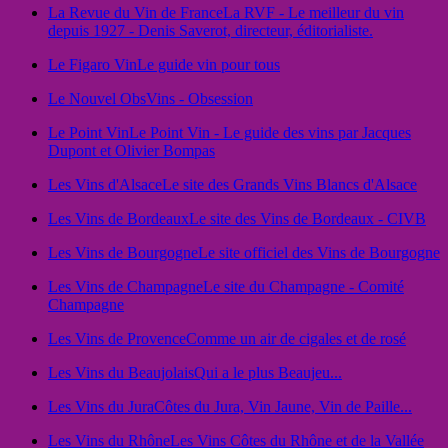
La Revue du Vin de France
La RVF - Le meilleur du vin
depuis 1927 - Denis Saverot, directeur, éditorialiste.
Le Figaro Vin
Le guide vin pour tous
Le Nouvel Obs
Vins - Obsession
Le Point Vin
Le Point Vin - Le guide des vins par Jacques
Dupont et Olivier Bompas
Les Vins d'Alsace
Le site des Grands Vins Blancs d'Alsace
Les Vins de Bordeaux
Le site des Vins de Bordeaux - CIVB
Les Vins de Bourgogne
Le site officiel des Vins de Bourgogne
Les Vins de Champagne
Le site du Champagne - Comité
Champagne
Les Vins de Provence
Comme un air de cigales et de rosé
Les Vins du Beaujolais
Qui a le plus Beaujeu...
Les Vins du Jura
Côtes du Jura, Vin Jaune, Vin de Paille...
Les Vins du Rhône
Les Vins Côtes du Rhône et de la Vallée