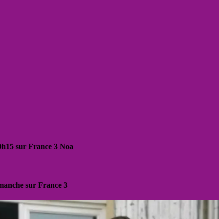
20h15 sur France 3 Noa
dimanche sur France 3