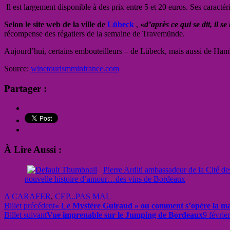
Il est largement disponible à des prix entre 5 et 20 euros. Ses caractér
Selon le site web de la ville de
Lübeck
,
«
d’après ce qui se dit, il s
récompense des régatiers de la semaine de Travemünde.
Aujourd’hui, certains embouteilleurs – de Lübeck, mais aussi de Ha
Source:
winetourismminfrance.com
Partager :
À Lire Aussi :
Pierre Arditi ambassadeur de la Cité de
nouvelle histoire d’amour…des vins de Bordeaux
A CARAFER
,
CEP...PAS MAL
Billet précédent
« Le Mystère Guiraud » ou comment s’opère la ma
Billet suivant
Vue imprenable sur le Jumping de Bordeaux
9 févrie