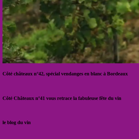
Côté châteaux n°42, spécial vendanges en blanc à Bordeaux
Côté Châteaux n°41 vous retrace la fabuleuse fête du vin
le blog du vin