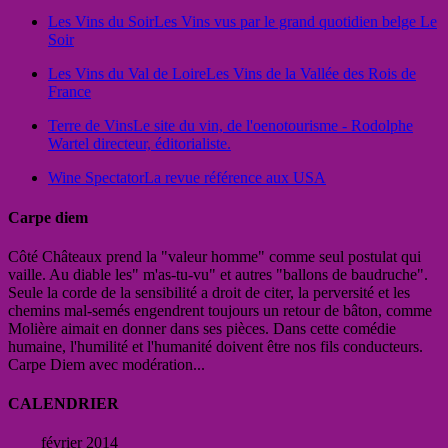
Les Vins du Soir
Les Vins vus par le grand quotidien belge Le
Soir
Les Vins du Val de Loire
Les Vins de la Vallée des Rois de
France
Terre de Vins
Le site du vin, de l'oenotourisme - Rodolphe
Wartel directeur, éditorialiste.
Wine Spectator
La revue référence aux USA
Carpe diem
Côté Châteaux prend la "valeur homme" comme seul postulat qui
vaille. Au diable les" m'as-tu-vu" et autres "ballons de baudruche".
Seule la corde de la sensibilité a droit de citer, la perversité et les
chemins mal-semés engendrent toujours un retour de bâton, comme
Molière aimait en donner dans ses pièces. Dans cette comédie
humaine, l'humilité et l'humanité doivent être nos fils conducteurs.
Carpe Diem avec modération...
CALENDRIER
février 2014