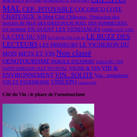
BORDEAUX TASTING
BORDEAUX SO GOOD
MAL
CEP...PITOYABLE
COCORICO
COTE
CHATEAUX, le blog
Côté Châteaux, l'émission des
terroirs de NoA
DES IDEES POUR NOEL
DES SOMMELIERS,
EN AVANT LES VENDANGES
EN SOMME
FOIRES AUX VINS
LE BUZZ DES
LA CITE DU VIN
La Cité du Vin a un an
LECTEURS
LE VIGNERON DU
LES PRIMEURS
Non classé
MOIS
METS ET VIN
OENOTOURISME
PAROLE D'EXPERT
SAGA DU VIN
VIN &
VIGNE & VIN
SAINT-EMILION JAZZ FESTIVAL
VIN...SOLITE
ENVIRONNEMENT
Vin...tempéries
VINEXPO
VIN ET PATRIMOINE
vinitech-sifel
Cité du Vin : le phare de l’oenotourisme