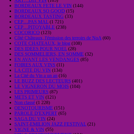
ART…DIT VIN
(165)
BORDEAUX FETE LE VIN
(144)
BORDEAUX SO GOOD
(15)
BORDEAUX TASTING
(33)
CEP…PAS MAL
(1 721)
CEP…PITOYABLE
(238)
COCORICO
(123)
Côté Châteaux, l'émission des terroirs de NoA
(60)
COTE CHATEAUX, le blog
(108)
DES IDEES POUR NOEL
(28)
DES SOMMELIERS, EN SOMME
(32)
EN AVANT LES VENDANGES
(85)
FOIRES AUX VINS
(11)
LA CITE DU VIN
(134)
La Cité du Vin a un an
(16)
LE BUZZ DES LECTEURS
(401)
LE VIGNERON DU MOIS
(104)
LES PRIMEURS
(87)
METS ET VIN
(121)
Non classé
(1 228)
OENOTOURISME
(151)
PAROLE D'EXPERT
(65)
SAGA DU VIN
(24)
SAINT-EMILION JAZZ FESTIVAL
(21)
VIGNE & VIN
(55)