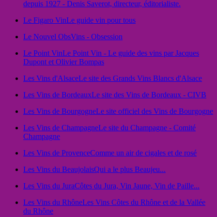
depuis 1927 - Denis Saverot, directeur, éditorialiste.
Le Figaro Vin
Le guide vin pour tous
Le Nouvel Obs
Vins - Obsession
Le Point Vin
Le Point Vin - Le guide des vins par Jacques
Dupont et Olivier Bompas
Les Vins d'Alsace
Le site des Grands Vins Blancs d'Alsace
Les Vins de Bordeaux
Le site des Vins de Bordeaux - CIVB
Les Vins de Bourgogne
Le site officiel des Vins de Bourgogne
Les Vins de Champagne
Le site du Champagne - Comité
Champagne
Les Vins de Provence
Comme un air de cigales et de rosé
Les Vins du Beaujolais
Qui a le plus Beaujeu...
Les Vins du Jura
Côtes du Jura, Vin Jaune, Vin de Paille...
Les Vins du Rhône
Les Vins Côtes du Rhône et de la Vallée
du Rhône