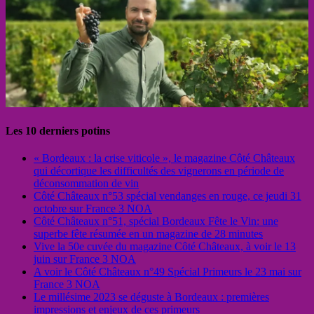
Les 10 derniers potins
« Bordeaux : la crise viticole », le magazine Côté Châteaux
qui décortique les difficultés des vignerons en période de
déconsommation de vin
Côté Châteaux n°53 spécial vendanges en rouge, ce jeudi 31
octobre sur France 3 NOA
Côté Châteaux n°51, spécial Bordeaux Fête le Vin: une
superbe fête résumée en un magazine de 28 minutes
Vive la 50e cuvée du magazine Côté Châteaux, à voir le 13
juin sur France 3 NOA
A voir le Côté Châteaux n°49 Spécial Primeurs le 23 mai sur
France 3 NOA
Le millésime 2023 se déguste à Bordeaux : premières
impressions et enjeux de ces primeurs