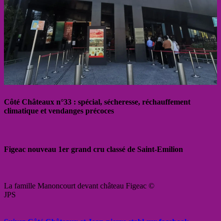
Côté Châteaux n°33 : spécial, sécheresse, réchauffement
climatique et vendanges précoces
Figeac nouveau 1er grand cru classé de Saint-Emilion
La famille Manoncourt devant château Figeac ©
JPS