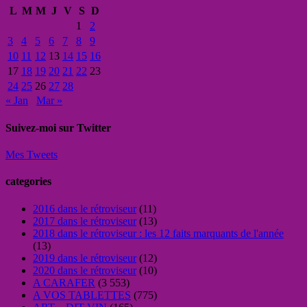
L
M
M
J
V
S
D
1
2
3
4
5
6
7
8
9
10
11
12
13
14
15
16
17
18
19
20
21
22
23
24
25
26
27
28
« Jan
Mar »
Suivez-moi sur Twitter
Mes Tweets
categories
2016 dans le rétroviseur
(11)
2017 dans le rétroviseur
(13)
2018 dans le rétroviseur : les 12 faits marquants de l'année
(13)
2019 dans le rétroviseur
(12)
2020 dans le rétroviseur
(10)
A CARAFER
(3 553)
A VOS TABLETTES
(775)