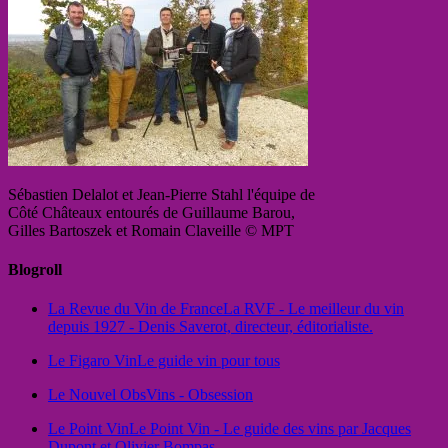
Sébastien Delalot et Jean-Pierre Stahl l'équipe de
Côté Châteaux entourés de Guillaume Barou,
Gilles Bartoszek et Romain Claveille © MPT
Blogroll
La Revue du Vin de France
La RVF - Le meilleur du vin
depuis 1927 - Denis Saverot, directeur, éditorialiste.
Le Figaro Vin
Le guide vin pour tous
Le Nouvel Obs
Vins - Obsession
Le Point Vin
Le Point Vin - Le guide des vins par Jacques
Dupont et Olivier Bompas