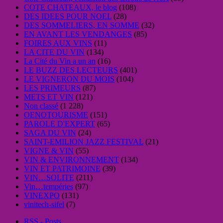
COTE CHATEAUX, le blog
(108)
DES IDEES POUR NOEL
(28)
DES SOMMELIERS, EN SOMME
(32)
EN AVANT LES VENDANGES
(85)
FOIRES AUX VINS
(11)
LA CITE DU VIN
(134)
La Cité du Vin a un an
(16)
LE BUZZ DES LECTEURS
(401)
LE VIGNERON DU MOIS
(104)
LES PRIMEURS
(87)
METS ET VIN
(121)
Non classé
(1 228)
OENOTOURISME
(151)
PAROLE D'EXPERT
(65)
SAGA DU VIN
(24)
SAINT-EMILION JAZZ FESTIVAL
(21)
VIGNE & VIN
(55)
VIN & ENVIRONNEMENT
(134)
VIN ET PATRIMOINE
(39)
VIN…SOLITE
(211)
Vin…tempéries
(97)
VINEXPO
(131)
vinitech-sifel
(7)
RSS - Posts