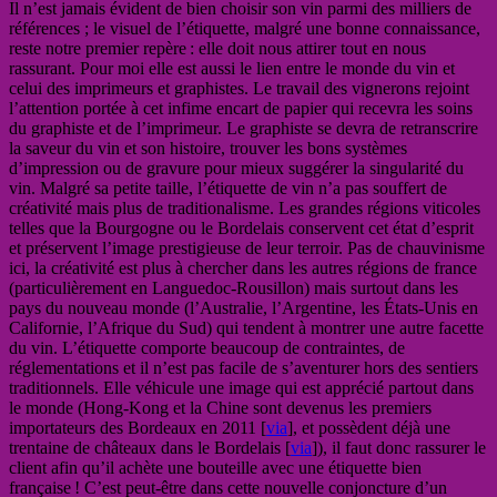
Il n’est jamais évident de bien choisir son vin parmi des milliers de
références ; le visuel de l’étiquette, malgré une bonne connaissance,
reste notre premier repère : elle doit nous attirer tout en nous
rassurant. Pour moi elle est aussi le lien entre le monde du vin et
celui des imprimeurs et graphistes. Le travail des vignerons rejoint
l’attention portée à cet infime encart de papier qui recevra les soins
du graphiste et de l’imprimeur. Le graphiste se devra de retranscrire
la saveur du vin et son histoire, trouver les bons systèmes
d’impression ou de gravure pour mieux suggérer la singularité du
vin. Malgré sa petite taille, l’étiquette de vin n’a pas souffert de
créativité mais plus de traditionalisme. Les grandes régions viticoles
telles que la Bourgogne ou le Bordelais conservent cet état d’esprit
et préservent l’image prestigieuse de leur terroir. Pas de chauvinisme
ici, la créativité est plus à chercher dans les autres régions de france
(particulièrement en Languedoc-Rousillon) mais surtout dans les
pays du nouveau monde (l’Australie, l’Argentine, les États-Unis en
Californie, l’Afrique du Sud) qui tendent à montrer une autre facette
du vin. L’étiquette comporte beaucoup de contraintes, de
réglementations et il n’est pas facile de s’aventurer hors des sentiers
traditionnels. Elle véhicule une image qui est apprécié partout dans
le monde (Hong-Kong et la Chine sont devenus les premiers
importateurs des Bordeaux en 2011 [
via
], et possèdent déjà une
trentaine de châteaux dans le Bordelais [
via
]), il faut donc rassurer le
client afin qu’il achète une bouteille avec une étiquette bien
française ! C’est peut-être dans cette nouvelle conjoncture d’un