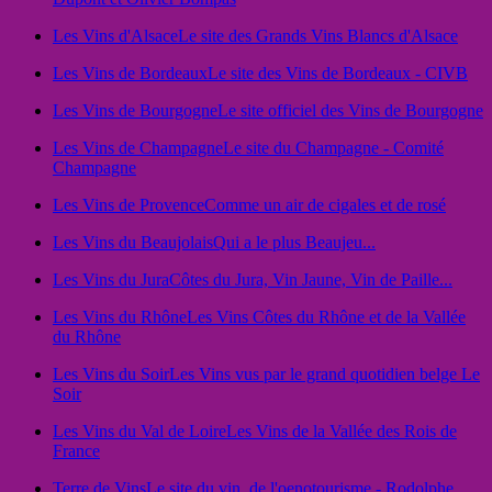
Les Vins d'Alsace
Le site des Grands Vins Blancs d'Alsace
Les Vins de Bordeaux
Le site des Vins de Bordeaux - CIVB
Les Vins de Bourgogne
Le site officiel des Vins de Bourgogne
Les Vins de Champagne
Le site du Champagne - Comité
Champagne
Les Vins de Provence
Comme un air de cigales et de rosé
Les Vins du Beaujolais
Qui a le plus Beaujeu...
Les Vins du Jura
Côtes du Jura, Vin Jaune, Vin de Paille...
Les Vins du Rhône
Les Vins Côtes du Rhône et de la Vallée
du Rhône
Les Vins du Soir
Les Vins vus par le grand quotidien belge Le
Soir
Les Vins du Val de Loire
Les Vins de la Vallée des Rois de
France
Terre de Vins
Le site du vin, de l'oenotourisme - Rodolphe