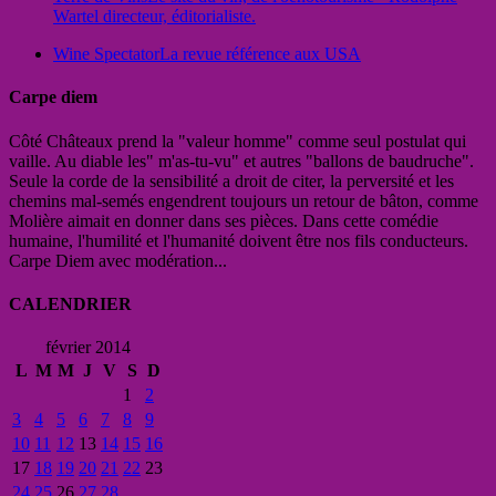
Wartel directeur, éditorialiste.
Wine Spectator
La revue référence aux USA
Carpe diem
Côté Châteaux prend la "valeur homme" comme seul postulat qui
vaille. Au diable les" m'as-tu-vu" et autres "ballons de baudruche".
Seule la corde de la sensibilité a droit de citer, la perversité et les
chemins mal-semés engendrent toujours un retour de bâton, comme
Molière aimait en donner dans ses pièces. Dans cette comédie
humaine, l'humilité et l'humanité doivent être nos fils conducteurs.
Carpe Diem avec modération...
CALENDRIER
février 2014
L
M
M
J
V
S
D
1
2
3
4
5
6
7
8
9
10
11
12
13
14
15
16
17
18
19
20
21
22
23
24
25
26
27
28