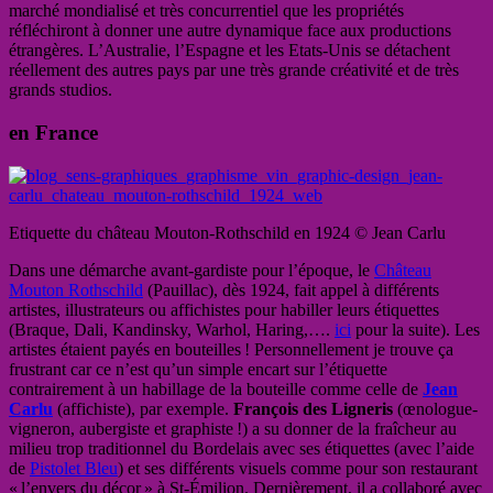
marché mondialisé et très concurrentiel que les propriétés
réfléchiront à donner une autre dynamique face aux productions
étrangères. L’Australie, l’Espagne et les Etats-Unis se détachent
réellement des autres pays par une très grande créativité et de très
grands studios.
en France
Etiquette du château Mouton-Rothschild en 1924 © Jean Carlu
Dans une démarche avant-gardiste pour l’époque, le
Château
Mouton Rothschild
(Pauillac), dès 1924, fait appel à différents
artistes, illustrateurs ou affichistes pour habiller leurs étiquettes
(Braque, Dali, Kandinsky, Warhol, Haring,….
ici
pour la suite). Les
artistes étaient payés en bouteilles ! Personnellement je trouve ça
frustrant car ce n’est qu’un simple encart sur l’étiquette
contrairement à un habillage de la bouteille comme celle de
Jean
Carlu
(affichiste), par exemple.
François des Ligneris
(œnologue-
vigneron, aubergiste et graphiste !) a su donner de la fraîcheur au
milieu trop traditionnel du Bordelais avec ses étiquettes (avec l’aide
de
Pistolet Bleu
) et ses différents visuels comme pour son restaurant
« l’envers du décor » à St-Émilion. Dernièrement, il a collaboré avec