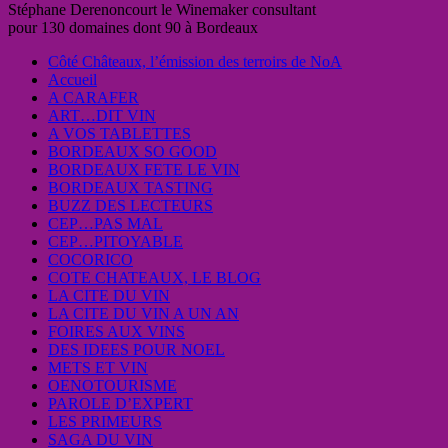
Stéphane Derenoncourt le Winemaker consultant
pour 130 domaines dont 90 à Bordeaux
Côté Châteaux, l’émission des terroirs de NoA
Accueil
A CARAFER
ART…DIT VIN
A VOS TABLETTES
BORDEAUX SO GOOD
BORDEAUX FETE LE VIN
BORDEAUX TASTING
BUZZ DES LECTEURS
CEP…PAS MAL
CEP…PITOYABLE
COCORICO
COTE CHATEAUX, LE BLOG
LA CITE DU VIN
LA CITE DU VIN A UN AN
FOIRES AUX VINS
DES IDEES POUR NOEL
METS ET VIN
OENOTOURISME
PAROLE D’EXPERT
LES PRIMEURS
SAGA DU VIN