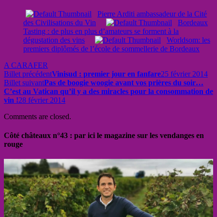
Pierre Arditi ambassadeur de la Cité
des Civilisations du Vin
Bordeaux
Tasting : de plus en plus d’amateurs se forment à la
dégustation des vins
Worldsom: les
premiers diplômés de l’école de sommellerie de Bordeaux
A CARAFER
Billet précédent
Vinisud : premier jour en fanfare
25 février 2014
Billet suivant
Pas de boogie woogie avant vos prières du soir…
C’est au Vatican qu’il y a des miracles pour la consommation de
vin !
28 février 2014
Comments are closed.
Côté châteaux n°43 : par ici le magazine sur les vendanges en
rouge