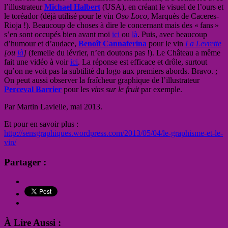
l’illustrateur
Michael Halbert
(USA), en créant le visuel de l’ours et
le toréador (déjà utilisé pour le vin
Oso Loco
, Marquès de Caceres-
Rioja !). Beaucoup de choses à dire le concernant mais des « fans »
s’en sont occupés bien avant moi
ici
ou
là
. Puis, avec beaucoup
d’humour et d’audace,
Benoît Cannaferina
pour le vin
La Levrette
[ou
là
]
(femelle du lévrier, n’en doutons pas !). Le Château a même
fait une vidéo à voir
ici
. La réponse est efficace et drôle, surtout
qu’on ne voit pas la subtilité du logo aux premiers abords. Bravo. ;
On peut aussi observer la fraîcheur graphique de l’illustrateur
Perceval Barrier
pour les
vins sur le fruit
par exemple.
Par Martin Lavielle, mai 2013.
Et pour en savoir plus :
http://sensgraphiques.wordpress.com/2013/05/04/le-graphisme-et-le-
vin/
Partager :
À Lire Aussi :