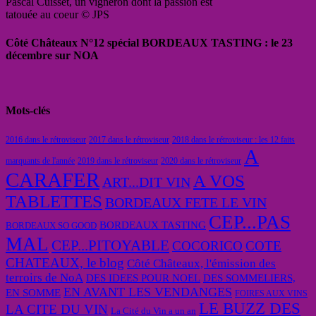
Pascal Cuisset, un vigneron dont la passion est
tatouée au coeur © JPS
Côté Châteaux N°12 spécial BORDEAUX TASTING : le 23
décembre sur NOA
Mots-clés
2016 dans le rétroviseur
2017 dans le rétroviseur
2018 dans le rétroviseur : les 12 faits
A
marquants de l'année
2019 dans le rétroviseur
2020 dans le rétroviseur
CARAFER
A VOS
ART...DIT VIN
TABLETTES
BORDEAUX FETE LE VIN
CEP...PAS
BORDEAUX TASTING
BORDEAUX SO GOOD
MAL
CEP...PITOYABLE
COCORICO
COTE
CHATEAUX, le blog
Côté Châteaux, l'émission des
terroirs de NoA
DES IDEES POUR NOEL
DES SOMMELIERS,
EN AVANT LES VENDANGES
EN SOMME
FOIRES AUX VINS
LE BUZZ DES
LA CITE DU VIN
La Cité du Vin a un an