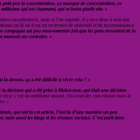
 un petit peu la concentration, ça manque de concentration, ce
millésime qui est charmant, qui se boira plutôt vite. »
imes exceptionnels, mais si l’on regarde, il y en a deux à trois par
aux est là où il est est en termes de notoriété et de reconnaissance
 eu une campagne un peu mouvementée fait que les gens ressortent de la
ra mauvais au contraire. »
-dessus, ça a été difficile à vivre cela ? »
a décision qui a été prise à Malescasse, qui était une décision
’ai vécu: c’est un millésime moyen. On avait des vins réussis mais la
es. »
ais, qui ont lu cet article, l’ont lu d’une manière un peu
, mais aussi les blogs et les réseaux sociaux. C’est parti dans