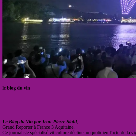
le blog du vin
Le Blog du Vin par Jean-Pierre Stahl
,
Grand Reporter à France 3 Aquitaine.
Ce journaliste spécialisé viticulture décline au quotidien l'actu de la 