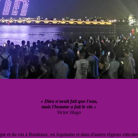
« Dieu n'avait fait que l'eau,
mais l'homme a fait le vin »
Victor Hugo
vigne et du vin à Bordeaux, en Aquitaine et dans d'autres régions viticole