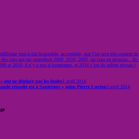
illésime tout-à-fait honorable, acceptable, que l’on sera très content de
e des vins qui me rappellent 2009, 2010, 2005, un cran en dessous…Ils s
009 et 2010, il n’y a pas si longtemps, et 2016 c’est du même niveau »
 qui ne déplace pas les foules
1 avril 2014
ande réussite est à Sauternes » selon Pierre Lurton
3 avril 2014
uge