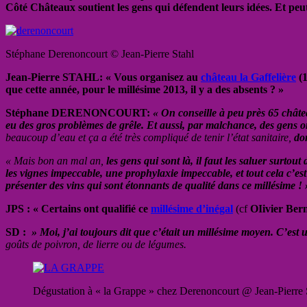
Côté Châteaux soutient les gens qui défendent leurs idées. Et peut 
Stéphane Derenoncourt © Jean-Pierre Stahl
Jean-Pierre STAHL: « Vous organisez au
château la Gaffelière
(1
que cette année, pour le millésime 2013, il y a des absents ? »
Stéphane DERENONCOURT:
« On conseille à peu près 65 châte
eu des gros problèmes de grêle. Et aussi, par malchance, des gens ont
beaucoup d’eau et ça a été très compliqué de tenir l’état sanitaire,
don
« Mais bon an mal an,
les gens qui sont là, il faut les saluer surtout 
les vignes impeccable,
une prophylaxie impeccable, et tout cela c’es
présenter des vins qui sont étonnants de qualité dans ce millésime ! 
JPS : « Certains ont qualifié ce
millésime d’inégal
(cf
OIivier Ber
SD :
» Moi, j’ai toujours dit que c’était un millésime moyen. C’est u
goûts de poivron, de lierre ou de légumes.
Dégustation à « la Grappe » chez Derenoncourt @ Jean-Pierre 