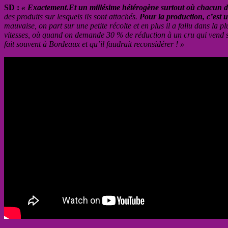
SD :
« Exactement.Et un millésime hétérogène surtout où chacun doi
des produits sur lesquels ils sont attachés.
Pour la production, c’est u
mauvaise, on part sur une petite récolte et en plus il a fallu dans la 
vitesses, où quand on demande 30 % de réduction à un cru qui vend ses
fait souvent à Bordeaux et qu’il faudrait reconsidérer ! »