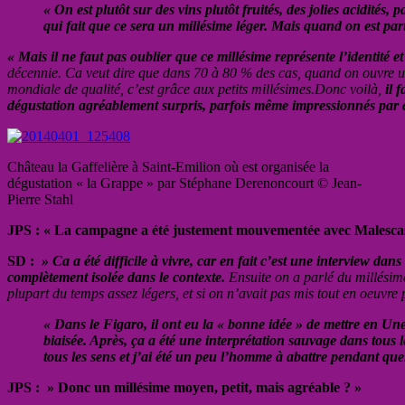
« On est plutôt sur des vins plutôt fruités, des jolies acidité
qui fait que ce sera un millésime léger. Mais quand on est part
« Mais il ne faut pas oublier que ce millésime représente l’identité e
décennie. Ca veut dire que dans 70 à 80 % des cas, quand on ouvre une
mondiale de qualité, c’est grâce aux petits millésimes.Donc voilà,
il 
dégustation agréablement surpris, parfois même impressionnés par c
Château la Gaffelière à Saint-Emilion où est organisée la
dégustation « la Grappe » par Stéphane Derenoncourt © Jean-
Pierre Stahl
JPS : « La campagne a été justement mouvementée avec Malescasse qu
SD :
» Ca a été difficile à vivre, car en fait c’est une interview dans
complètement isolée dans le contexte.
Ensuite on a parlé du millésime 
plupart du temps assez légers, et si on n’avait pas mis tout en oeuvre 
« Dans le Figaro, il ont eu la « bonne idée » de mettre en Un
biaisée. Après, ça a été une interprétation sauvage dans tous l
tous les sens et j’ai été un peu l’homme à abattre pendant que
JPS : » Donc un millésime moyen, petit, mais agréable ? »