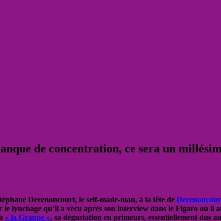
nque de concentration, ce sera un millésime
Stéphane Derenoncourt, le self-made-man, à la tête de
Derenoncourt
ur le lynchage qu’il a vécu après son interview dans le Figaro où i
 à
« la Grappe »
, sa dégustation en primeurs, essentiellement dus aux