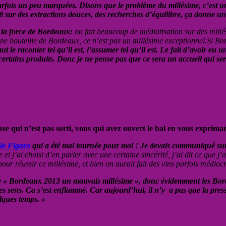
s, parfois un peu marquées. Disons que le problème du millésime, c’est
i sur des extractions douces, des recherches d’équilibre, ça donne un 
t la force de Bordeaux:
on fait beaucoup de médiatisation sur des millés
 bouteille de Bordeaux, ce n’est pas un millésime exceptionnel.Si Borde
faut le raconter tel qu’il est, l’assumer tel qu’il est. Le fait d’avoir
ertains produits. Donc je ne pense pas que ce sera un accueil qui se
i n’est pas sorti, vous qui avez ouvert le bal en vous exprimant là
le Figaro
qui a été mal tournée pour moi ! Je devais communiqué sur l
et j’ai choisi d’en parler avec une certaine sincérité, j’ai dit ce que j
pour réussir ce millésime, et bien on aurait fait des vins parfois médiocr
e « Bordeaux 2013 un mauvais millésime », donc évidemment les Bordel
es sens. Ca s’est enflammé. Car aujourd’hui, il n’y a pas que la presse
lques temps. »