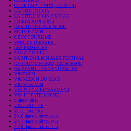
COCORICO
COTE CHATEAUX, LE BLOG
LA CITE DU VIN
LA CITE DU VIN A UN AN
FOIRES AUX VINS
DES IDEES POUR NOEL
METS ET VIN
OENOTOURISME
PAROLE D’EXPERT
LES PRIMEURS
SAGA DU VIN
SAINT-EMILION JAZZ FESTIVAL
DES SOMMELIERS, EN SOMME
EN AVANT LES VENDANGES
VINEXPO
VIGNERON DU MOIS
VIGNE & VIN
VIN & ENVIRONNEMENT
VIN ET PATRIMOINE
vinitech-sifel
VIN…SOLITE
Vin…tempéries
2016 dans le rétroviseur
2017 dans le rétroviseur
2018 dans le rétroviseur