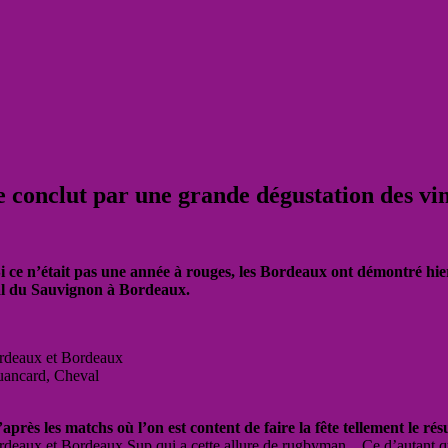
 conclut par une grande dégustation des vi
 Si ce n’était pas une année à rouges, les Bordeaux ont démontré h
ial du Sauvignon à Bordeaux.
ordeaux et Bordeaux
Quancard, Cheval
rès les matchs où l’on est content de faire la fête tellement le résul
ordeaux et Bordeaux Sup qui a cette allure de rugbyman…Ce d’autant qu’