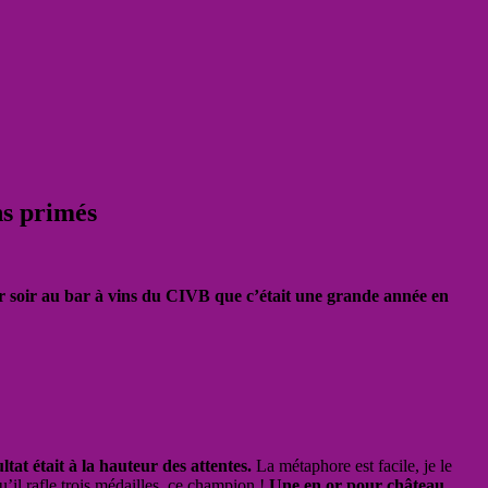
ns primés
ier soir au bar à vins du CIVB que c’était une grande année en
tat était à la hauteur des attentes.
La métaphore est facile, je le
il rafle trois médailles, ce champion !
Une en or pour château