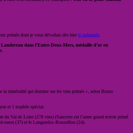
nons primés dont je vous dévoilais dès hier
le palmarès
.
âteau Landereau dans l’Entre-Deux-Mers, médaille d’or en
e.
 la minéralité qui domine sur les vins primés », selon Bruno
nt et 1 trophée spécial.
nt du Val de Loire (278 vins) (Sancerre est l’autre grand terroir primé
 Sud-ouest (37) et le Languedoc-Roussillon (24).