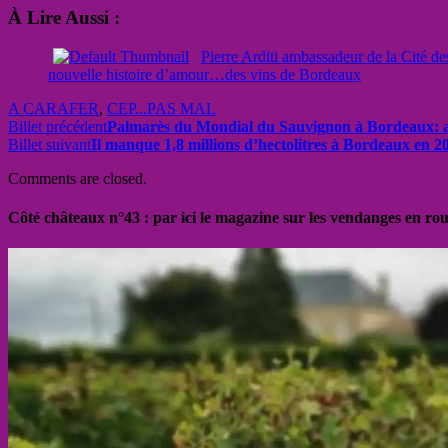
À Lire Aussi :
Pierre Arditi ambassadeur de la Cité de
nouvelle histoire d’amour…des vins de Bordeaux
A CARAFER
,
CEP...PAS MAL
Billet précédent
Palmarès du Mondial du Sauvignon à Bordeaux: 
Billet suivant
Il manque 1,8 millions d’hectolitres à Bordeaux en 2
Comments are closed.
Côté châteaux n°43 : par ici le magazine sur les vendanges en ro