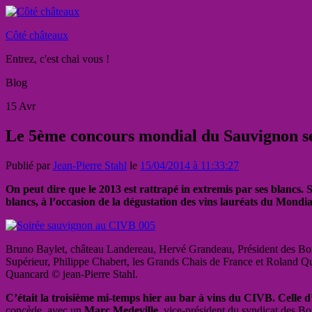
Côté châteaux
Entrez, c'est chai vous !
Blog
15
Avr
Le 5ème concours mondial du Sauvignon se
Publié par
Jean-Pierre Stahl
le
15/04/2014 à 11:33:27
On peut dire que le 2013 est rattrapé in extremis par ses blancs.
blancs, à l’occasion de la dégustation des vins lauréats du Mond
Bruno Baylet, château Landereau, Hervé Grandeau, Président des B
Supérieur, Philippe Chabert, les Grands Chais de France et Roland 
Quancard © jean-Pierre Stahl.
C’était la troisième mi-temps hier au bar à vins du CIVB. Celle d’ap
concède, avec un
Marc Medeville
, vice-président du syndicat des B