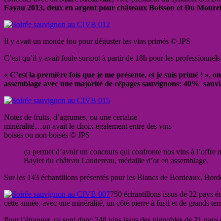
Fayau 2013, deux en argent pour châteaux Boisson et Du Mouret 20
Il y avait un monde fou pour déguster les vins primés © JPS
C’est qu’il y avait foule surtout à partir de 18h pour les professionne
« C’est la première fois que je me présente, et je suis primé ! »,
assemblage avec une majorité de cépages sauvignons: 40% sauvi
Notes de fruits, d’agrumes, ou une certaine
minéralité…on avait le choix également entre des vins
boisés ou non boisés © JPS
ça permet d’avoir un concours qui confronte nos vins à l’offre
Baylet du château Landereau, médaille d’or en assemblage.
Sur les 143 échantillons présentés pour les Blancs de Bordeaux, Borde
750 échantillons issus de 22 pays ét
cette année, avec une minéralité, un côté pierre à fusil et de grands t
Pour l’étranger, ce sont donc 248 vins issus des vignobles de 21 pays q