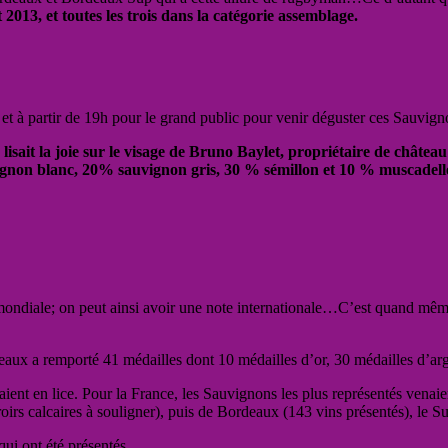
13, et toutes les trois dans la catégorie assemblage.
ls et à partir de 19h pour le grand public pour venir déguster ces Sauvig
 on lisait la joie sur le visage de Bruno Baylet, propriétaire de ch
gnon blanc, 20% sauvignon gris, 30 % sémillon et 10 % muscadell
 mondiale; on peut ainsi avoir une note internationale…C’est quand même
aux a remporté 41 médailles dont 10 médailles d’or, 30 médailles d’arge
aient en lice. Pour la France, les Sauvignons les plus représentés venaie
erroirs calcaires à souligner), puis de Bordeaux (143 vins présentés), le
ui ont été présentés.