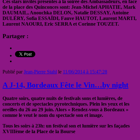
Ces stars invités présentes à la soirée des Ambassadeurs, en face
de la place des Quinconces sont: Jean-Michel APHATIE, Mark
DAUMAIL, Anouchka DELON, Natalie DESSAY, Antoine
DULÉRY, Sofia ESSAÏDI, Fauve HAUTOT, Laurent MARTI,
Laurent NAOURI, Eric SERRA et Corinne TOUZET.
Partager :
Publié par
Jean-Pierre Stahl
le
11/06/2014 à 15:47:28
A J-14, Bordeaux Fête le Vin…by night
Quatre soirs, quatre nuits de festivals sons et lumières, de
concerts et de spectacles pyrotechniques. Plein les yeux et les
oreilles du 26 au 29 juin. Alors « Rendez-vous à Bordeaux »
comme le veut le nom du spectacle son et image.
Tous les soirs à 23h: un festival son et lumière sur les façades
XVIIIème de la Place de la Bourse