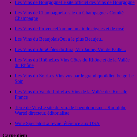
Les Vins de Bourgogne
Le site officiel des Vins de Bourgogne
Les Vins de Champagne
Le site du Champagne - Comité
Champagne
Les Vins de Provence
Comme un air de cigales et de rosé
Les Vins du Beaujolais
Qui a le plus Beaujeu...
Les Vins du Jura
Côtes du Jura, Vin Jaune, Vin de Paille...
Les Vins du Rhône
Les Vins Côtes du Rhône et de la Vallée
du Rhône
Les Vins du Soir
Les Vins vus par le grand quotidien belge Le
Soir
Les Vins du Val de Loire
Les Vins de la Vallée des Rois de
France
Terre de Vins
Le site du vin, de l'oenotourisme - Rodolphe
Wartel directeur, éditorialiste.
Wine Spectator
La revue référence aux USA
Carpe diem