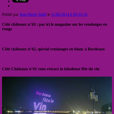
Publié par
Jean-Pierre Stahl
le
11/06/2014 à 09:35:16
Côté châteaux n°43 : par ici le magazine sur les vendanges en
rouge
Côté châteaux n°42, spécial vendanges en blanc à Bordeaux
Côté Châteaux n°41 vous retrace la fabuleuse fête du vin