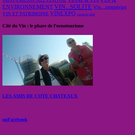
VIGNE & VIN
SAINT-EMILION JAZZ FESTIVAL
VIN...SOLITE
ENVIRONNEMENT
Vin...tempéries
VINEXPO
VIN ET PATRIMOINE
vinitech-sifel
Cité du Vin : le phare de l’oenotourisme
LES AMIS DE COTE CHATEAUX
onFacebook