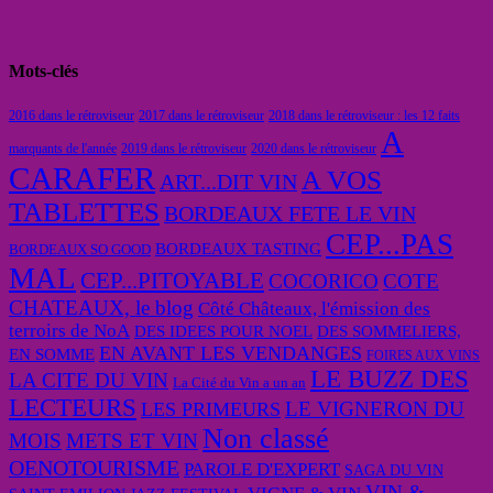
Mots-clés
2016 dans le rétroviseur
2017 dans le rétroviseur
2018 dans le rétroviseur : les 12 faits
A
marquants de l'année
2019 dans le rétroviseur
2020 dans le rétroviseur
CARAFER
A VOS
ART...DIT VIN
TABLETTES
BORDEAUX FETE LE VIN
CEP...PAS
BORDEAUX TASTING
BORDEAUX SO GOOD
MAL
CEP...PITOYABLE
COCORICO
COTE
CHATEAUX, le blog
Côté Châteaux, l'émission des
terroirs de NoA
DES IDEES POUR NOEL
DES SOMMELIERS,
EN AVANT LES VENDANGES
EN SOMME
FOIRES AUX VINS
LE BUZZ DES
LA CITE DU VIN
La Cité du Vin a un an
LECTEURS
LE VIGNERON DU
LES PRIMEURS
Non classé
MOIS
METS ET VIN
OENOTOURISME
PAROLE D'EXPERT
SAGA DU VIN
VIN &