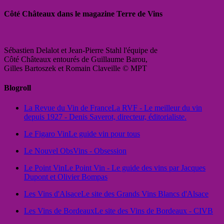
Côté Châteaux dans le magazine Terre de Vins
Sébastien Delalot et Jean-Pierre Stahl l'équipe de
Côté Châteaux entourés de Guillaume Barou,
Gilles Bartoszek et Romain Claveille © MPT
Blogroll
La Revue du Vin de France
La RVF - Le meilleur du vin
depuis 1927 - Denis Saverot, directeur, éditorialiste.
Le Figaro Vin
Le guide vin pour tous
Le Nouvel Obs
Vins - Obsession
Le Point Vin
Le Point Vin - Le guide des vins par Jacques
Dupont et Olivier Bompas
Les Vins d'Alsace
Le site des Grands Vins Blancs d'Alsace
Les Vins de Bordeaux
Le site des Vins de Bordeaux - CIVB