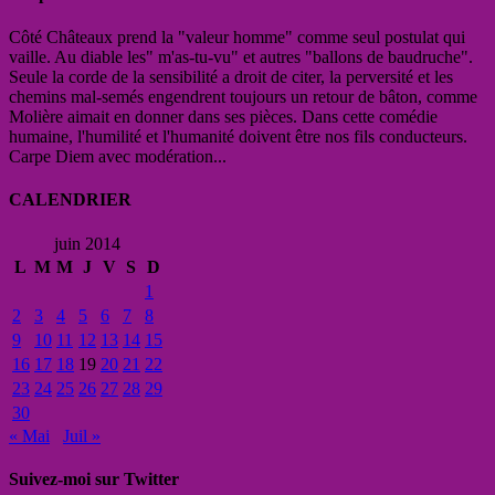
Côté Châteaux prend la "valeur homme" comme seul postulat qui
vaille. Au diable les" m'as-tu-vu" et autres "ballons de baudruche".
Seule la corde de la sensibilité a droit de citer, la perversité et les
chemins mal-semés engendrent toujours un retour de bâton, comme
Molière aimait en donner dans ses pièces. Dans cette comédie
humaine, l'humilité et l'humanité doivent être nos fils conducteurs.
Carpe Diem avec modération...
CALENDRIER
juin 2014
L
M
M
J
V
S
D
1
2
3
4
5
6
7
8
9
10
11
12
13
14
15
16
17
18
19
20
21
22
23
24
25
26
27
28
29
30
« Mai
Juil »
Suivez-moi sur Twitter