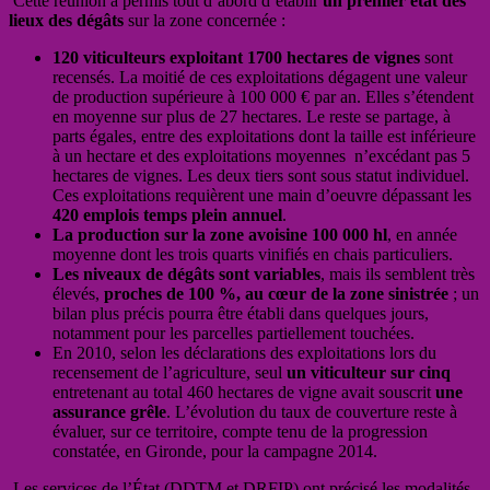
Cette réunion a permis tout d’abord d’établir
un premier état des
lieux des dégâts
sur la zone concernée :
120 viticulteurs exploitant 1700 hectares de vignes
sont
recensés. La moitié de ces exploitations dégagent une valeur
de production supérieure à 100 000 € par an. Elles s’étendent
en moyenne sur plus de 27 hectares. Le reste se partage, à
parts égales, entre des exploitations dont la taille est inférieure
à un hectare et des exploitations moyennes n’excédant pas 5
hectares de vignes. Les deux tiers sont sous statut individuel.
Ces exploitations requièrent une main d’oeuvre dépassant les
420 emplois temps plein annuel
.
La production sur la zone avoisine 100 000 hl
, en année
moyenne dont les trois quarts vinifiés en chais particuliers.
Les niveaux de dégâts sont variables
, mais ils semblent très
élevés,
proches de 100 %, au cœur de la zone sinistrée
; un
bilan plus précis pourra être établi dans quelques jours,
notamment pour les parcelles partiellement touchées.
En 2010, selon les déclarations des exploitations lors du
recensement de l’agriculture, seul
un viticulteur sur cinq
entretenant au total 460 hectares de vigne avait souscrit
une
assurance grêle
. L’évolution du taux de couverture reste à
évaluer, sur ce territoire, compte tenu de la progression
constatée, en Gironde, pour la campagne 2014.
Les services de l’État (DDTM et DRFIP) ont précisé les modalités