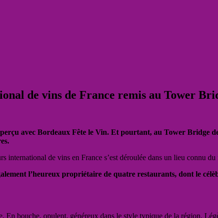
tional de vins de France remis au Tower Br
aperçu avec Bordeaux Fête le Vin. Et pourtant, au Tower Bridge de
es.
rs international de vins en France s’est déroulée dans un lieu connu d
ement l’heureux propriétaire de quatre restaurants, dont le célèbre
. En bouche, opulent, généreux dans le style typique de la région. Lég