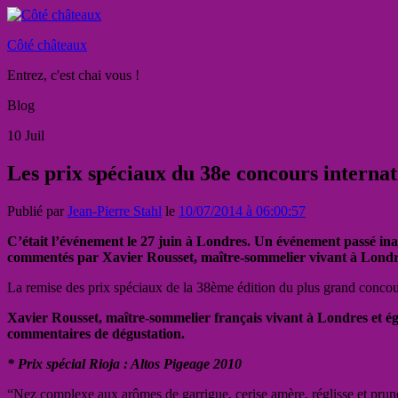
Côté châteaux
Entrez, c'est chai vous !
Blog
10
Juil
Les prix spéciaux du 38e concours interna
Publié par
Jean-Pierre Stahl
le
10/07/2014 à 06:00:57
C’était l’événement le 27 juin à Londres. Un événement passé in
commentés par Xavier Rousset, maître-sommelier vivant à Londr
La remise des prix spéciaux de la 38ème édition du plus grand concou
Xavier Rousset, maître-sommelier français vivant à Londres et égal
commentaires de dégustation.
* Prix spécial Rioja : Altos Pigeage 2010
“Nez complexe aux arômes de garrigue, cerise amère, réglisse et prune