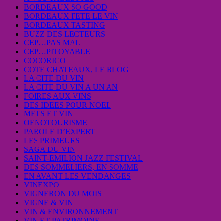
BORDEAUX SO GOOD
BORDEAUX FETE LE VIN
BORDEAUX TASTING
BUZZ DES LECTEURS
CEP…PAS MAL
CEP…PITOYABLE
COCORICO
COTE CHATEAUX, LE BLOG
LA CITE DU VIN
LA CITE DU VIN A UN AN
FOIRES AUX VINS
DES IDEES POUR NOEL
METS ET VIN
OENOTOURISME
PAROLE D’EXPERT
LES PRIMEURS
SAGA DU VIN
SAINT-EMILION JAZZ FESTIVAL
DES SOMMELIERS, EN SOMME
EN AVANT LES VENDANGES
VINEXPO
VIGNERON DU MOIS
VIGNE & VIN
VIN & ENVIRONNEMENT
VIN ET PATRIMOINE