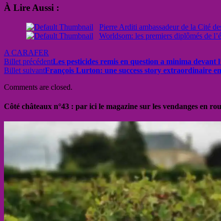
À Lire Aussi :
Pierre Arditi ambassadeur de la Cité de
Worldsom: les premiers diplômés de l’
A CARAFER
Billet précédent
Les pesticides remis en question a minima devant 
Billet suivant
François Lurton: une success story extraordinaire 
Comments are closed.
Côté châteaux n°43 : par ici le magazine sur les vendanges en ro