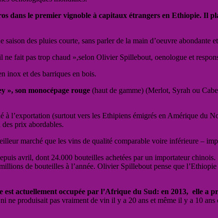
euros dans le premier vignoble à capitaux étrangers en Ethiopie. Il
une saison des pluies courte, sans parler de la main d’oeuvre abondante 
, il ne fait pas trop chaud »,selon Olivier Spillebout, oenologue et resp
n inox et des barriques en bois.
lley », son monocépage rouge
(haut de gamme) (Merlot, Syrah ou Cab
é à l’exportation (surtout vers les Ethipiens émigrés en Amérique du Nor
à des prix abordables.
eilleur marché que les vins de qualité comparable voire inférieure – imp
depuis avril, dont 24.000 bouteilles achetées par un importateur chinois
 millions de bouteilles à l’année. Olivier Spillebout pense que l’Ethiopi
ce est actuellement occupée par l’Afrique du Sud: en 2013, elle a pro
it, ni ne produisait pas vraiment de vin il y a 20 ans et même il y a 10 ans 