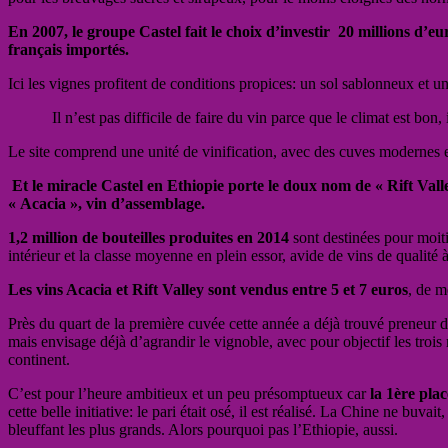
En 2007, le groupe Castel fait le choix d’investir 20 millions d’
français importés.
Ici les vignes profitent de conditions propices: un sol sablonneux et 
Il n’est pas difficile de faire du vin parce que le climat est bon
Le site comprend une unité de vinification, avec des cuves modernes e
Et le miracle Castel en Ethiopie porte le doux nom de « Rift Va
« Acacia », vin d’assemblage.
1,2 million de bouteilles produites en 2014
sont destinées pour moiti
intérieur et la classe moyenne en plein essor, avide de vins de qualité 
Les vins Acacia et Rift Valley sont vendus entre 5 et 7 euros
, de m
Près du quart de la première cuvée cette année a déjà trouvé preneur 
mais envisage déjà d’agrandir le vignoble, avec pour objectif les trois
continent.
C’est pour l’heure ambitieux et un peu présomptueux car
la 1ère pla
cette belle initiative: le pari était osé, il est réalisé. La Chine ne buva
bleuffant les plus grands. Alors pourquoi pas l’Ethiopie, aussi.