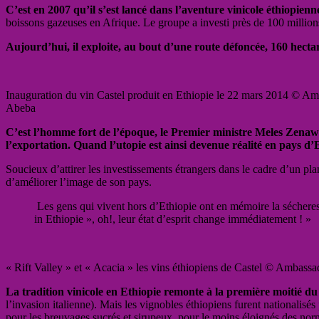
C’est en 2007 qu’il s’est lancé dans l’aventure vinicole éthiopienn
boissons gazeuses en Afrique. Le groupe a investi près de 100 millions 
Aujourd’hui, il exploite, au bout d’une route défoncée, 160 hecta
Inauguration du vin Castel produit en Ethiopie le 22 mars 2014 © A
Abeba
C’est l’homme fort de l’époque, le Premier ministre Meles Zenawi
l’exportation. Quand l’utopie est ainsi devenue réalité en pays d’
Soucieux d’attirer les investissements étrangers dans le cadre d’un pla
d’améliorer l’image de son pays.
Les gens qui vivent hors d’Ethiopie ont en mémoire la sécheres
in Ethiopie », oh!, leur état d’esprit change immédiatement ! »
« Rift Valley » et « Acacia » les vins éthiopiens de Castel © Ambas
La tradition vinicole en Ethiopie remonte à la première moitié du
l’invasion italienne). Mais les vignobles éthiopiens furent nationalis
pour les breuvages sucrés et sirupeux, pour le moins éloignés des no