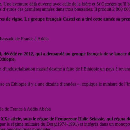
e.
Une aventure déjà ouverte avec celle de la bière et St Georges qu’il b
d’euros ces dernières années dans trois brasseries. Il produit 2 800 000 
res de vigne. Le groupe français Castel en a tiré cette année sa pre
mbassade de France à Addis
, décédé en 2012, qui a demandé au groupe français de se lancer da
Ethiopie.
n d’industrialisation massif destiné à faire de l’Ethiopie un pays à reve
se en Ethiopie,il y a une dizaine d’années », explique le ministre de l
sade de France à Addis Abeba
 XXe siècle, sous le règne de l’empereur Haile Selassie, qui régna 
és par le régime militaire du Derg(1974-1991) et intégrés dans un monop
rmes oenologiques mondiales.