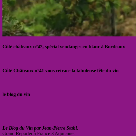
Côté châteaux n°42, spécial vendanges en blanc à Bordeaux
Côté Châteaux n°41 vous retrace la fabuleuse fête du vin
le blog du vin
Le Blog du Vin par Jean-Pierre Stahl
,
Grand Reporter à France 3 Aquitaine.