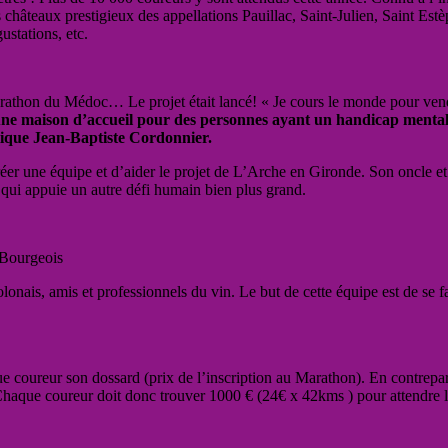
es châteaux prestigieux des appellations Pauillac, Saint-Julien, Saint Es
ustations, etc.
 Marathon du Médoc… Le projet était lancé! « Je cours le monde pour ven
une maison d’accueil pour des personnes ayant un handicap mental e
lique Jean-Baptiste Cordonnier.
éer une équipe et d’aider le projet de L’Arche en Gironde. Son oncle et 
f qui appuie un autre défi humain bien plus grand.
Bourgeois
lonais, amis et professionnels du vin. Le but de cette équipe est de se f
 coureur son dossard (prix de l’inscription au Marathon). En contrep
Chaque coureur doit donc trouver 1000 € (24€ x 42kms ) pour attendre 