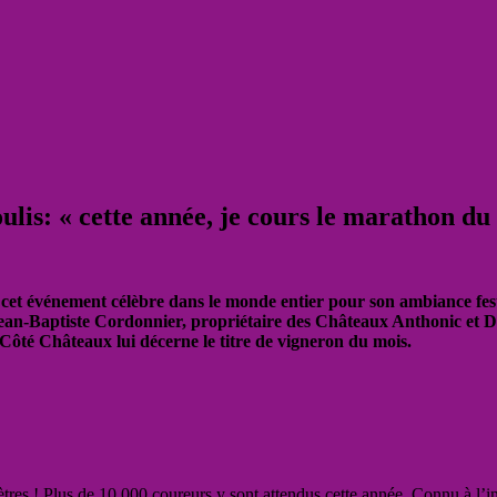
ulis: « cette année, je cours le marathon d
cet événement célèbre dans le monde entier pour son ambiance fes
, Jean-Baptiste Cordonnier, propriétaire des Châteaux Anthonic e
 Côté Châteaux lui décerne le titre de vigneron du mois.
res ! Plus de 10 000 coureurs y sont attendus cette année. Connu à l’in