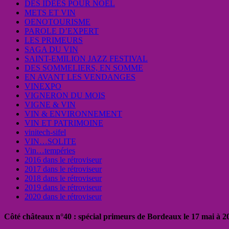
DES IDEES POUR NOEL
METS ET VIN
OENOTOURISME
PAROLE D’EXPERT
LES PRIMEURS
SAGA DU VIN
SAINT-EMILION JAZZ FESTIVAL
DES SOMMELIERS, EN SOMME
EN AVANT LES VENDANGES
VINEXPO
VIGNERON DU MOIS
VIGNE & VIN
VIN & ENVIRONNEMENT
VIN ET PATRIMOINE
vinitech-sifel
VIN…SOLITE
Vin…tempéries
2016 dans le rétroviseur
2017 dans le rétroviseur
2018 dans le rétroviseur
2019 dans le rétroviseur
2020 dans le rétroviseur
Côté châteaux n°40 : spécial primeurs de Bordeaux le 17 mai à 