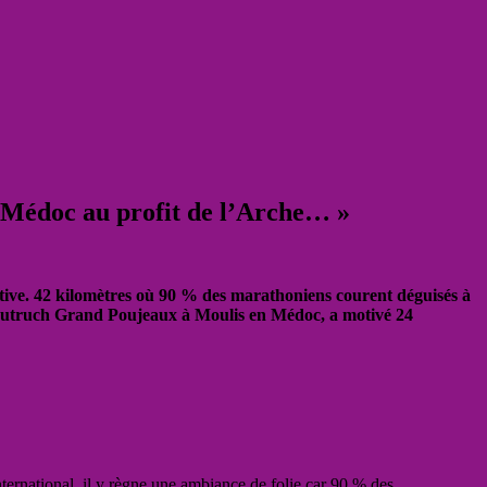
u Médoc au profit de l’Arche… »
tive. 42 kilomètres où 90 % des marathoniens courent déguisés à
t Dutruch Grand Poujeaux à Moulis en Médoc, a motivé 24
ternational, il y règne une ambiance de folie car 90 % des