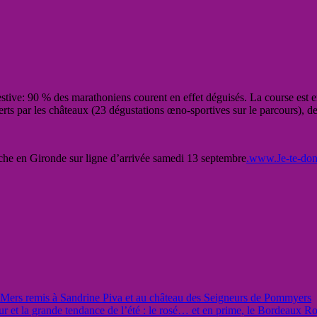
estive: 90 % des marathoniens courent en effet déguisés. La course est 
erts par les châteaux (23 dégustations œno-sportives sur le parcours), de
rche en Gironde sur ligne d’arrivée samedi 13 septembre
.www.Je-te-don
-Mers remis à Sandrine Piva et au château des Seigneurs de Pommyers
ur et la grande tendance de l’été : le rosé… et en prime, le Bordeaux Ro