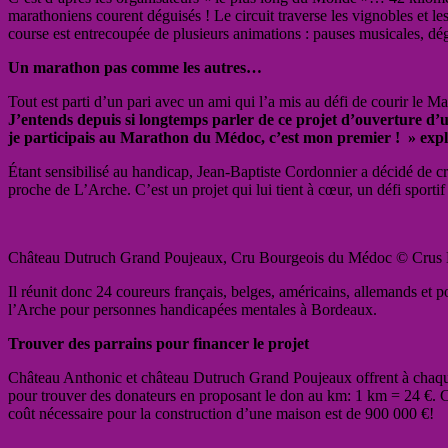
marathoniens courent déguisés ! Le circuit traverse les vignobles et l
course est entrecoupée de plusieurs animations : pauses musicales, dég
Un marathon pas comme les autres…
Tout est parti d’un pari avec un ami qui l’a mis au défi de courir le
J’entends depuis si longtemps parler de ce projet d’ouverture d’
je participais au Marathon du Médoc, c’est mon premier ! » exp
Étant sensibilisé au handicap, Jean-Baptiste Cordonnier a décidé de cr
proche de L’Arche. C’est un projet qui lui tient à cœur, un défi sporti
Château Dutruch Grand Poujeaux, Cru Bourgeois du Médoc © Crus 
Il réunit donc 24 coureurs français, belges, américains, allemands et po
l’Arche pour personnes handicapées mentales à Bordeaux.
Trouver des parrains pour financer le projet
Château Anthonic et château Dutruch Grand Poujeaux offrent à chaque
pour trouver des donateurs en proposant le don au km: 1 km = 24 €. 
coût nécessaire pour la construction d’une maison est de 900 000 €!