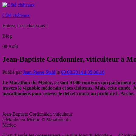
Côté châteaux
Entrez, c'est chai vous !
Blog
08
Août
Jean-Baptiste Cordonnier, viticulteur à Mo
Publié par
Jean-Pierre Stahl
le
08/08/2014 à 05:00:16
Le Marathon du Médoc, ce sont 9 000 coureurs qui participent à 
travers le vignoble médocain et ses châteaux. Mais, cette année
marathoniens pour relever le défi et courir au profit de L’Arche.
Jean-Baptiste Cordonnier, viticulteur
à Moulis-en-Médoc © Marathon du
Médoc
C’est d’après les organisateurs « le plus long du Monde »… 42 kilomèt