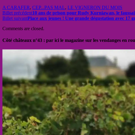
A CARAFER
,
CEP...PAS MAL
,
LE VIGNERON DU MOIS
Billet précédent
10 ans de prison pour Rudy Kurniawan, le faussai
Billet suivant
Place aux jeunes ! Une grande dégustation avec 17 gr
Comments are closed.
Côté châteaux n°43 : par ici le magazine sur les vendanges en ro