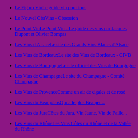
Le Figaro Vin
Le guide vin pour tous
Le Nouvel Obs
Vins - Obsession
Le Point Vin
Le Point Vin - Le guide des vins par Jacques
Dupont et Olivier Bompas
Les Vins d'Alsace
Le site des Grands Vins Blancs d'Alsace
Les Vins de Bordeaux
Le site des Vins de Bordeaux - CIVB
Les Vins de Bourgogne
Le site officiel des Vins de Bourgogne
Les Vins de Champagne
Le site du Champagne - Comité
Champagne
Les Vins de Provence
Comme un air de cigales et de rosé
Les Vins du Beaujolais
Qui a le plus Beaujeu...
Les Vins du Jura
Côtes du Jura, Vin Jaune, Vin de Paille...
Les Vins du Rhône
Les Vins Côtes du Rhône et de la Vallée
du Rhône