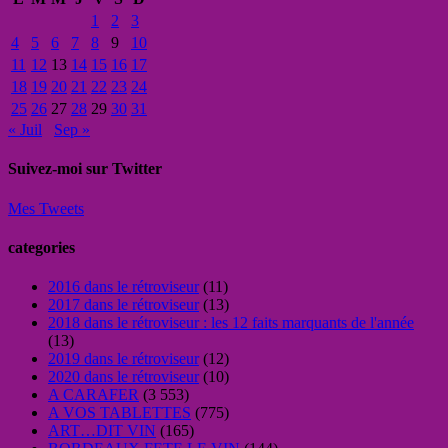
1
2
3
4
5
6
7
8
9
10
11
12
13
14
15
16
17
18
19
20
21
22
23
24
25
26
27
28
29
30
31
« Juil
Sep »
Suivez-moi sur Twitter
Mes Tweets
categories
2016 dans le rétroviseur
(11)
2017 dans le rétroviseur
(13)
2018 dans le rétroviseur : les 12 faits marquants de l'année
(13)
2019 dans le rétroviseur
(12)
2020 dans le rétroviseur
(10)
A CARAFER
(3 553)
A VOS TABLETTES
(775)
ART…DIT VIN
(165)