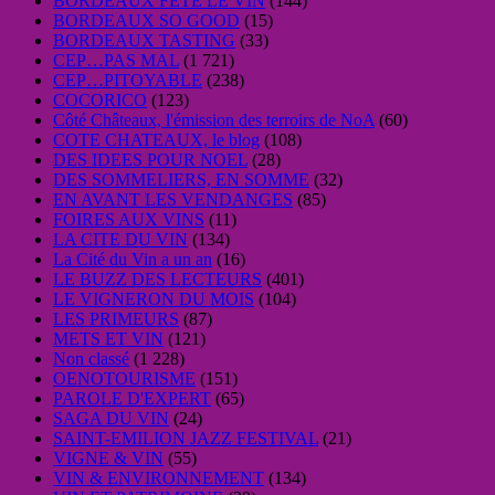
BORDEAUX FETE LE VIN
(144)
BORDEAUX SO GOOD
(15)
BORDEAUX TASTING
(33)
CEP…PAS MAL
(1 721)
CEP…PITOYABLE
(238)
COCORICO
(123)
Côté Châteaux, l'émission des terroirs de NoA
(60)
COTE CHATEAUX, le blog
(108)
DES IDEES POUR NOEL
(28)
DES SOMMELIERS, EN SOMME
(32)
EN AVANT LES VENDANGES
(85)
FOIRES AUX VINS
(11)
LA CITE DU VIN
(134)
La Cité du Vin a un an
(16)
LE BUZZ DES LECTEURS
(401)
LE VIGNERON DU MOIS
(104)
LES PRIMEURS
(87)
METS ET VIN
(121)
Non classé
(1 228)
OENOTOURISME
(151)
PAROLE D'EXPERT
(65)
SAGA DU VIN
(24)
SAINT-EMILION JAZZ FESTIVAL
(21)
VIGNE & VIN
(55)
VIN & ENVIRONNEMENT
(134)