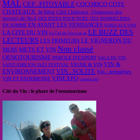
MAL
CEP...PITOYABLE
COCORICO
COTE
CHATEAUX, le blog
Côté Châteaux, l'émission des
terroirs de NoA
DES IDEES POUR NOEL
DES SOMMELIERS,
EN AVANT LES VENDANGES
EN SOMME
FOIRES AUX VINS
LE BUZZ DES
LA CITE DU VIN
La Cité du Vin a un an
LECTEURS
LE VIGNERON DU
LES PRIMEURS
Non classé
MOIS
METS ET VIN
OENOTOURISME
PAROLE D'EXPERT
SAGA DU VIN
VIN &
VIGNE & VIN
SAINT-EMILION JAZZ FESTIVAL
VIN...SOLITE
ENVIRONNEMENT
Vin...tempéries
VINEXPO
VIN ET PATRIMOINE
vinitech-sifel
Cité du Vin : le phare de l’oenotourisme