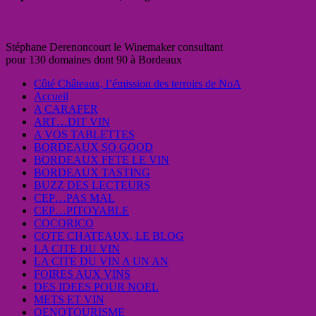
Stéphane Derenoncourt le Winemaker consultant
pour 130 domaines dont 90 à Bordeaux
Côté Châteaux, l’émission des terroirs de NoA
Accueil
A CARAFER
ART…DIT VIN
A VOS TABLETTES
BORDEAUX SO GOOD
BORDEAUX FETE LE VIN
BORDEAUX TASTING
BUZZ DES LECTEURS
CEP…PAS MAL
CEP…PITOYABLE
COCORICO
COTE CHATEAUX, LE BLOG
LA CITE DU VIN
LA CITE DU VIN A UN AN
FOIRES AUX VINS
DES IDEES POUR NOEL
METS ET VIN
OENOTOURISME