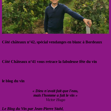
Côté châteaux n°42, spécial vendanges en blanc à Bordeaux
Côté Châteaux n°41 vous retrace la fabuleuse fête du vin
le blog du vin
« Dieu n'avait fait que l'eau,
mais l'homme a fait le vin »
Victor Hugo
Le Blog du Vin par Jean-Pierre Stahl
,