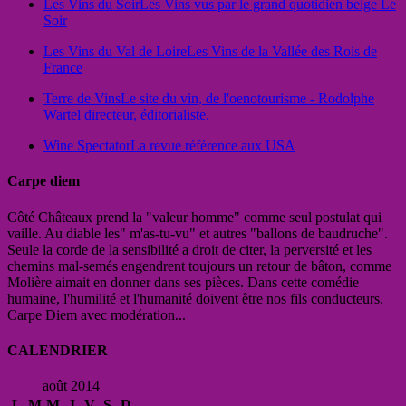
Les Vins du Soir
Les Vins vus par le grand quotidien belge Le
Soir
Les Vins du Val de Loire
Les Vins de la Vallée des Rois de
France
Terre de Vins
Le site du vin, de l'oenotourisme - Rodolphe
Wartel directeur, éditorialiste.
Wine Spectator
La revue référence aux USA
Carpe diem
Côté Châteaux prend la "valeur homme" comme seul postulat qui
vaille. Au diable les" m'as-tu-vu" et autres "ballons de baudruche".
Seule la corde de la sensibilité a droit de citer, la perversité et les
chemins mal-semés engendrent toujours un retour de bâton, comme
Molière aimait en donner dans ses pièces. Dans cette comédie
humaine, l'humilité et l'humanité doivent être nos fils conducteurs.
Carpe Diem avec modération...
CALENDRIER
août 2014
L
M
M
J
V
S
D