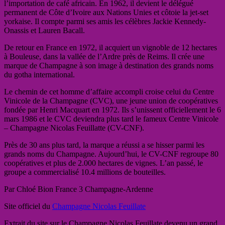
l’importation de café africain. En 1962, il devient le délégué
permanent de Côte d’Ivoire aux Nations Unies et côtoie la jet-set
yorkaise. Il compte parmi ses amis les célèbres Jackie Kennedy-
Onassis et Lauren Bacall.
De retour en France en 1972, il acquiert un vignoble de 12 hectares
à Bouleuse, dans la vallée de l’Ardre près de Reims. Il crée une
marque de Champagne à son image à destination des grands noms
du gotha international.
Le chemin de cet homme d’affaire accompli croise celui du Centre
Vinicole de la Champagne (CVC), une jeune union de coopératives
fondée par Henri Macquart en 1972. Ils s’unissent officiellement le 6
mars 1986 et le CVC deviendra plus tard le fameux Centre Vinicole
– Champagne Nicolas Feuillatte (CV-CNF).
Près de 30 ans plus tard, la marque a réussi a se hisser parmi les
grands noms du Champagne. Aujourd’hui, le CV-CNF regroupe 80
coopératives et plus de 2.000 hectares de vignes. L’an passé, le
groupe a commercialisé 10.4 millions de bouteilles.
Par Chloé Bion France 3 Champagne-Ardenne
Site officiel du
Champagne Nicolas Feuillate
Extrait du site sur le Champagne Nicolas Feuillate devenu un grand