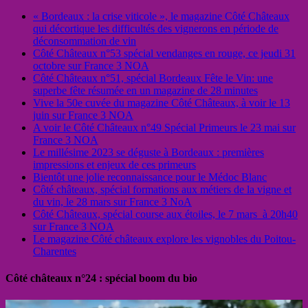
« Bordeaux : la crise viticole », le magazine Côté Châteaux
qui décortique les difficultés des vignerons en période de
déconsommation de vin
Côté Châteaux n°53 spécial vendanges en rouge, ce jeudi 31
octobre sur France 3 NOA
Côté Châteaux n°51, spécial Bordeaux Fête le Vin: une
superbe fête résumée en un magazine de 28 minutes
Vive la 50e cuvée du magazine Côté Châteaux, à voir le 13
juin sur France 3 NOA
A voir le Côté Châteaux n°49 Spécial Primeurs le 23 mai sur
France 3 NOA
Le millésime 2023 se déguste à Bordeaux : premières
impressions et enjeux de ces primeurs
Bientôt une jolie reconnaissance pour le Médoc Blanc
Côté châteaux, spécial formations aux métiers de la vigne et
du vin, le 28 mars sur France 3 NoA
Côté Châteaux, spécial course aux étoiles, le 7 mars à 20h40
sur France 3 NOA
Le magazine Côté châteaux explore les vignobles du Poitou-
Charentes
Côté châteaux n°24 : spécial boom du bio