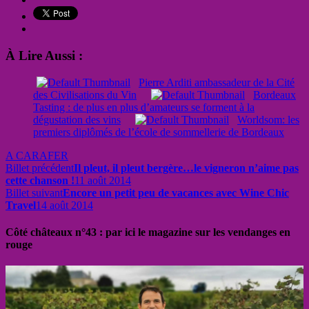
À Lire Aussi :
Pierre Arditi ambassadeur de la Cité
des Civilisations du Vin
Bordeaux
Tasting : de plus en plus d’amateurs se forment à la
dégustation des vins
Worldsom: les
premiers diplômés de l’école de sommellerie de Bordeaux
A CARAFER
Billet précédent
Il pleut, il pleut bergère…le vigneron n’aime pas
cette chanson !
11 août 2014
Billet suivant
Encore un petit peu de vacances avec Wine Chic
Travel
14 août 2014
Côté châteaux n°43 : par ici le magazine sur les vendanges en
rouge