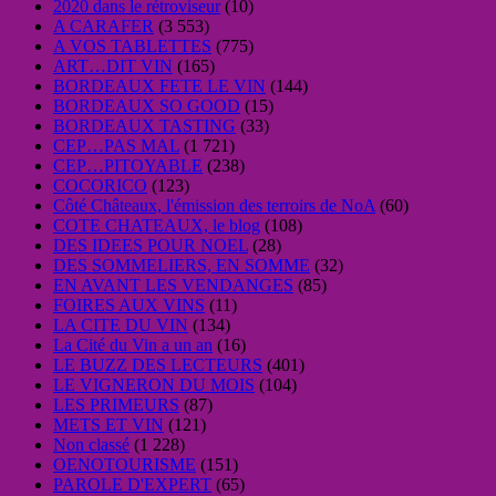
2020 dans le rétroviseur
(10)
A CARAFER
(3 553)
A VOS TABLETTES
(775)
ART…DIT VIN
(165)
BORDEAUX FETE LE VIN
(144)
BORDEAUX SO GOOD
(15)
BORDEAUX TASTING
(33)
CEP…PAS MAL
(1 721)
CEP…PITOYABLE
(238)
COCORICO
(123)
Côté Châteaux, l'émission des terroirs de NoA
(60)
COTE CHATEAUX, le blog
(108)
DES IDEES POUR NOEL
(28)
DES SOMMELIERS, EN SOMME
(32)
EN AVANT LES VENDANGES
(85)
FOIRES AUX VINS
(11)
LA CITE DU VIN
(134)
La Cité du Vin a un an
(16)
LE BUZZ DES LECTEURS
(401)
LE VIGNERON DU MOIS
(104)
LES PRIMEURS
(87)
METS ET VIN
(121)
Non classé
(1 228)
OENOTOURISME
(151)
PAROLE D'EXPERT
(65)