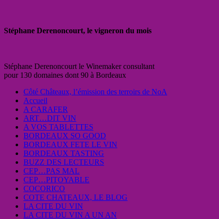
Stéphane Derenoncourt, le vigneron du mois
Stéphane Derenoncourt le Winemaker consultant
pour 130 domaines dont 90 à Bordeaux
Côté Châteaux, l’émission des terroirs de NoA
Accueil
A CARAFER
ART…DIT VIN
A VOS TABLETTES
BORDEAUX SO GOOD
BORDEAUX FETE LE VIN
BORDEAUX TASTING
BUZZ DES LECTEURS
CEP…PAS MAL
CEP…PITOYABLE
COCORICO
COTE CHATEAUX, LE BLOG
LA CITE DU VIN
LA CITE DU VIN A UN AN