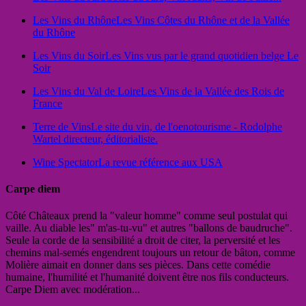
Les Vins du Rhône
Les Vins Côtes du Rhône et de la Vallée
du Rhône
Les Vins du Soir
Les Vins vus par le grand quotidien belge Le
Soir
Les Vins du Val de Loire
Les Vins de la Vallée des Rois de
France
Terre de Vins
Le site du vin, de l'oenotourisme - Rodolphe
Wartel directeur, éditorialiste.
Wine Spectator
La revue référence aux USA
Carpe diem
Côté Châteaux prend la "valeur homme" comme seul postulat qui
vaille. Au diable les" m'as-tu-vu" et autres "ballons de baudruche".
Seule la corde de la sensibilité a droit de citer, la perversité et les
chemins mal-semés engendrent toujours un retour de bâton, comme
Molière aimait en donner dans ses pièces. Dans cette comédie
humaine, l'humilité et l'humanité doivent être nos fils conducteurs.
Carpe Diem avec modération...