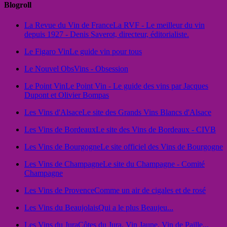
Blogroll
La Revue du Vin de France
La RVF - Le meilleur du vin
depuis 1927 - Denis Saverot, directeur, éditorialiste.
Le Figaro Vin
Le guide vin pour tous
Le Nouvel Obs
Vins - Obsession
Le Point Vin
Le Point Vin - Le guide des vins par Jacques
Dupont et Olivier Bompas
Les Vins d'Alsace
Le site des Grands Vins Blancs d'Alsace
Les Vins de Bordeaux
Le site des Vins de Bordeaux - CIVB
Les Vins de Bourgogne
Le site officiel des Vins de Bourgogne
Les Vins de Champagne
Le site du Champagne - Comité
Champagne
Les Vins de Provence
Comme un air de cigales et de rosé
Les Vins du Beaujolais
Qui a le plus Beaujeu...
Les Vins du Jura
Côtes du Jura, Vin Jaune, Vin de Paille...