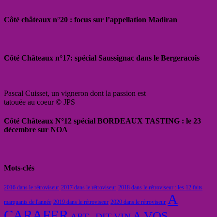
Côté châteaux n°20 : focus sur l’appellation Madiran
Côté Châteaux n°17: spécial Saussignac dans le Bergeracois
Pascal Cuisset, un vigneron dont la passion est
tatouée au coeur © JPS
Côté Châteaux N°12 spécial BORDEAUX TASTING : le 23
décembre sur NOA
Mots-clés
2016 dans le rétroviseur
2017 dans le rétroviseur
2018 dans le rétroviseur : les 12 faits
A
marquants de l'année
2019 dans le rétroviseur
2020 dans le rétroviseur
CARAFER
A VOS
ART...DIT VIN