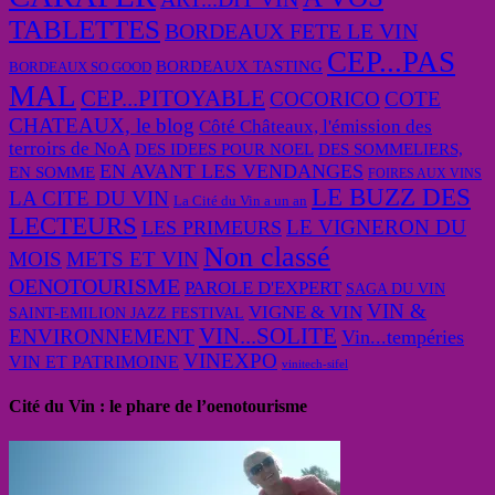
TABLETTES
BORDEAUX FETE LE VIN
CEP...PAS
BORDEAUX TASTING
BORDEAUX SO GOOD
MAL
CEP...PITOYABLE
COCORICO
COTE
CHATEAUX, le blog
Côté Châteaux, l'émission des
terroirs de NoA
DES IDEES POUR NOEL
DES SOMMELIERS,
EN AVANT LES VENDANGES
EN SOMME
FOIRES AUX VINS
LE BUZZ DES
LA CITE DU VIN
La Cité du Vin a un an
LECTEURS
LE VIGNERON DU
LES PRIMEURS
Non classé
MOIS
METS ET VIN
OENOTOURISME
PAROLE D'EXPERT
SAGA DU VIN
VIN &
VIGNE & VIN
SAINT-EMILION JAZZ FESTIVAL
VIN...SOLITE
ENVIRONNEMENT
Vin...tempéries
VINEXPO
VIN ET PATRIMOINE
vinitech-sifel
Cité du Vin : le phare de l’oenotourisme