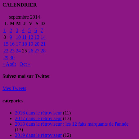
CALENDRIER
septembre 2014
L
M
M
J
V
S
D
1
2
3
4
5
6
7
8
9
10
11
12
13
14
15
16
17
18
19
20
21
22
23
24
25
26
27
28
29
30
« Août
Oct »
Suivez-moi sur Twitter
Mes Tweets
categories
2016 dans le rétroviseur
(11)
2017 dans le rétroviseur
(13)
2018 dans le rétroviseur : les 12 faits marquants de l'année
(13)
2019 dans le rétroviseur
(12)