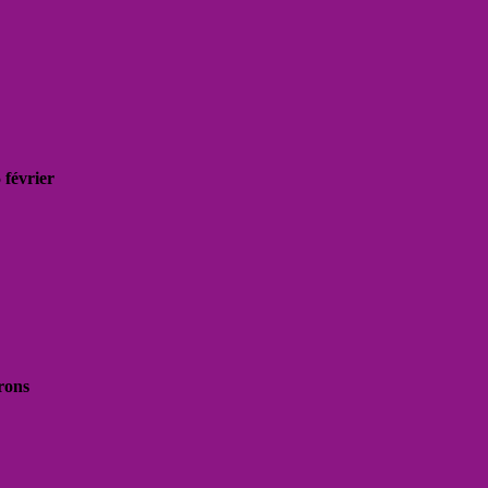
 février
rons