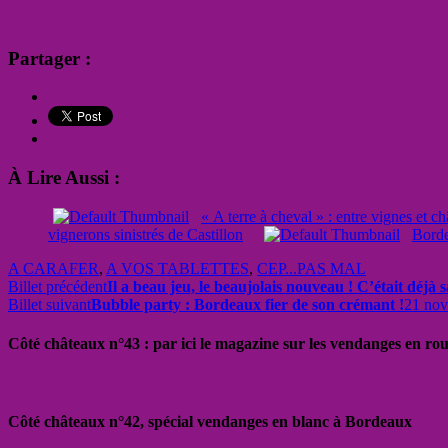
Partager :
À Lire Aussi :
« A terre à cheval » : entre vignes et c
vignerons sinistrés de Castillon
Borde
A CARAFER
,
A VOS TABLETTES
,
CEP...PAS MAL
Billet précédent
Il a beau jeu, le beaujolais nouveau ! C’était déjà 
Billet suivant
Bubble party : Bordeaux fier de son crémant !
21 no
Côté châteaux n°43 : par ici le magazine sur les vendanges en ro
Côté châteaux n°42, spécial vendanges en blanc à Bordeaux