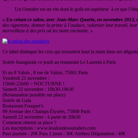
Un Outsider est un vin dont le goût est supérieur à ce que l’éti
« En créant ce salon, avec Jean-Marc Quarin, en novembre 2013, n
des vignerons, donner la prime à l’audace, valoriser leur travail, le
merveilleux à des prix où les boire enchante. »
Ce label distingue les crus qui ressortent haut la main dans ses dégust
Soirée Inaugurale ce jeudi au restaurant Le Laurent à Paris
Et au 8 Valois , 8 rue de Valois, 75001 Paris
Vendredi 21 novembre :
15h00-22h00 > NOCTURNE !
Samedi 22 novembre : 10h30-19h30
(Restauration possible sur place)
Soirée de Gala
Restaurant Fouquet’s
99 Avenue des Champs-Élysées, 75008 Paris
Samedi 22 novembre : à partir de 20h30
Comment obtenir sa place ?
Les inscriptions : www.lesalondesoutsiders.com
Pass journée : 20€ Pass 2 jours : 30€ Ateliers Dégustation : 40€