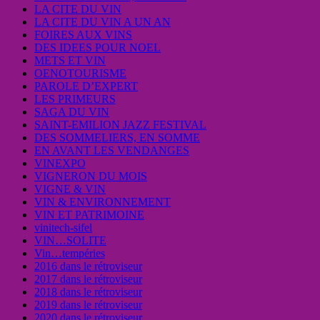
LA CITE DU VIN
LA CITE DU VIN A UN AN
FOIRES AUX VINS
DES IDEES POUR NOEL
METS ET VIN
OENOTOURISME
PAROLE D’EXPERT
LES PRIMEURS
SAGA DU VIN
SAINT-EMILION JAZZ FESTIVAL
DES SOMMELIERS, EN SOMME
EN AVANT LES VENDANGES
VINEXPO
VIGNERON DU MOIS
VIGNE & VIN
VIN & ENVIRONNEMENT
VIN ET PATRIMOINE
vinitech-sifel
VIN…SOLITE
Vin…tempéries
2016 dans le rétroviseur
2017 dans le rétroviseur
2018 dans le rétroviseur
2019 dans le rétroviseur
2020 dans le rétroviseur