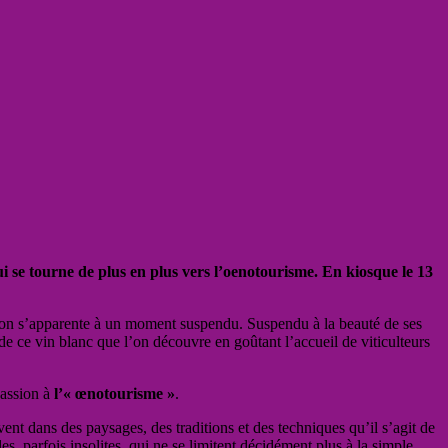
 se tourne de plus en plus vers l’oenotourisme. En kiosque le 13
çon s’apparente à un moment suspendu. Suspendu à la beauté de ses
 ce vin blanc que l’on découvre en goûtant l’accueil de viticulteurs
passion à
l’« œnotourisme »
.
vent dans des paysages, des traditions et des techniques qu’il s’agit de
es, parfois insolites, qui ne se limitent décidément plus à la simple