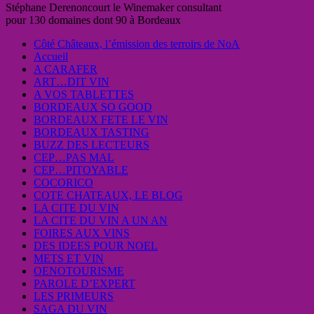
Stéphane Derenoncourt le Winemaker consultant
pour 130 domaines dont 90 à Bordeaux
Côté Châteaux, l’émission des terroirs de NoA
Accueil
A CARAFER
ART…DIT VIN
A VOS TABLETTES
BORDEAUX SO GOOD
BORDEAUX FETE LE VIN
BORDEAUX TASTING
BUZZ DES LECTEURS
CEP…PAS MAL
CEP…PITOYABLE
COCORICO
COTE CHATEAUX, LE BLOG
LA CITE DU VIN
LA CITE DU VIN A UN AN
FOIRES AUX VINS
DES IDEES POUR NOEL
METS ET VIN
OENOTOURISME
PAROLE D’EXPERT
LES PRIMEURS
SAGA DU VIN