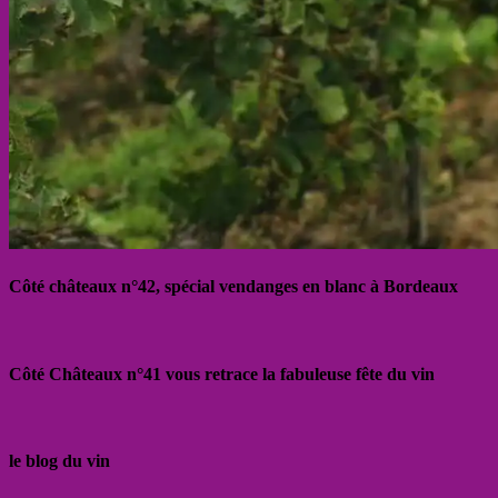
Côté châteaux n°42, spécial vendanges en blanc à Bordeaux
Côté Châteaux n°41 vous retrace la fabuleuse fête du vin
le blog du vin