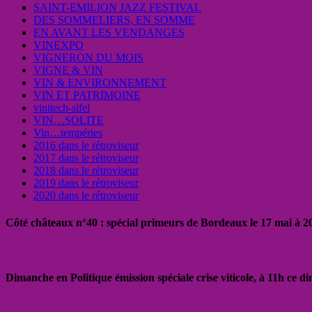
SAINT-EMILION JAZZ FESTIVAL
DES SOMMELIERS, EN SOMME
EN AVANT LES VENDANGES
VINEXPO
VIGNERON DU MOIS
VIGNE & VIN
VIN & ENVIRONNEMENT
VIN ET PATRIMOINE
vinitech-sifel
VIN…SOLITE
Vin…tempéries
2016 dans le rétroviseur
2017 dans le rétroviseur
2018 dans le rétroviseur
2019 dans le rétroviseur
2020 dans le rétroviseur
Côté châteaux n°40 : spécial primeurs de Bordeaux le 17 mai à 
Dimanche en Politique émission spéciale crise viticole, à 11h ce 