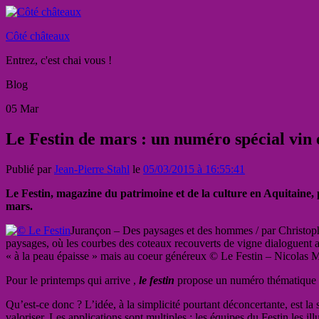
Côté châteaux
Entrez, c'est chai vous !
Blog
05
Mar
Le Festin de mars : un numéro spécial vin 
Publié par
Jean-Pierre Stahl
le
05/03/2015 à 16:55:41
Le Festin, magazine du patrimoine et de la culture en Aquitaine,
mars.
Jurançon – Des paysages et des hommes / par Christop
paysages, où les courbes des coteaux recouverts de vigne dialoguent a
« à la peau épaisse » mais au coeur généreux © Le Festin – Nicolas 
Pour le printemps qui arrive ,
le festin
propose un numéro thématique à
Qu’est-ce donc ? L’idée, à la simplicité pourtant déconcertante, est la 
valoriser. Les applications sont multiples : les équipes du Festin les il