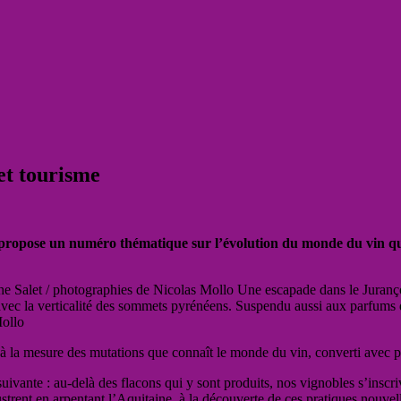
et tourisme
 propose un numéro thématique sur l’évolution du monde du vin qui
he Salet / photographies de Nicolas Mollo Une escapade dans le Juran
vec la verticalité des sommets pyrénéens. Suspendu aussi aux parfums de
Mollo
 la mesure des mutations que connaît le monde du vin, converti avec 
suivante : au-delà des flacons qui y sont produits, nos vignobles s’inscri
lustrent en arpentant l’Aquitaine, à la découverte de ces pratiques nouvell