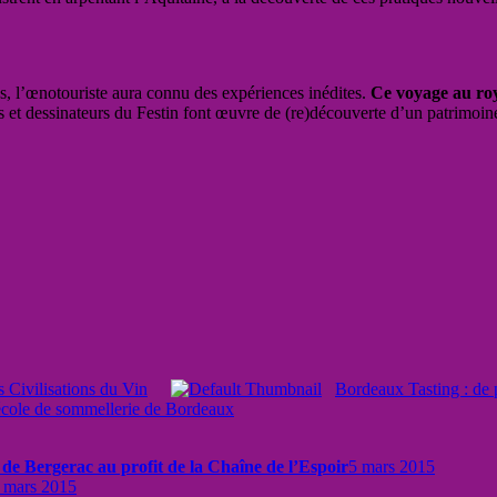
ps, l’œnotouriste aura connu des expériences inédites.
Ce voyage au ro
s et dessinateurs du Festin font œuvre de (re)découverte d’un patrimoine
s Civilisations du Vin
Bordeaux Tasting : de p
école de sommellerie de Bordeaux
e Bergerac au profit de la Chaîne de l’Espoir
5 mars 2015
 mars 2015