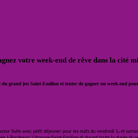
agnez votre week-end de rêve dans la cité mi
rt du grand jeu Saint-Emilion et tenter de gagner un week-end pour
unior Suite avec petit déjeuner pour les nuits du vendredi 1
et samed
er
vée à Bordeaux/ Libourne/Saint-Emilion et durant toute la durée du sé