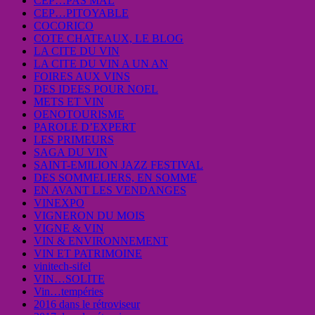
CEP…PAS MAL
CEP…PITOYABLE
COCORICO
COTE CHATEAUX, LE BLOG
LA CITE DU VIN
LA CITE DU VIN A UN AN
FOIRES AUX VINS
DES IDEES POUR NOEL
METS ET VIN
OENOTOURISME
PAROLE D’EXPERT
LES PRIMEURS
SAGA DU VIN
SAINT-EMILION JAZZ FESTIVAL
DES SOMMELIERS, EN SOMME
EN AVANT LES VENDANGES
VINEXPO
VIGNERON DU MOIS
VIGNE & VIN
VIN & ENVIRONNEMENT
VIN ET PATRIMOINE
vinitech-sifel
VIN…SOLITE
Vin…tempéries
2016 dans le rétroviseur