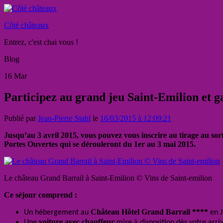
Côté châteaux
Entrez, c'est chai vous !
Blog
16
Mar
Participez au grand jeu Saint-Emilion et g
Publié par
Jean-Pierre Stahl
le
16/03/2015 à 12:09:21
Jusqu’au 3 avril 2015, vous pouvez vous inscrire au tirage au so
Portes Ouvertes qui se dérouleront du 1er au 3 mai 2015.
Le château Grand Barrail à Saint-Emilion © Vins de Saint-emilion
Ce séjour comprend :
Château Hôtel Grand Barrail ****
Un hébergement au
en J
voiture avec chauffeur
Une
mise à disposition dès votre arri