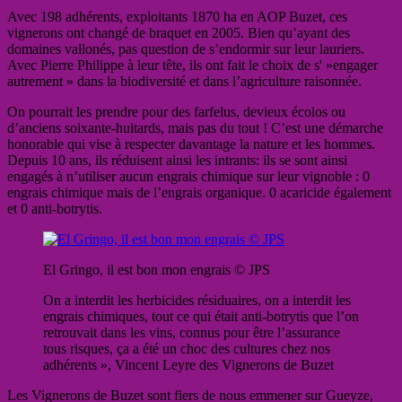
Avec 198 adhérents, exploitants 1870 ha en AOP Buzet, ces
vignerons ont changé de braquet en 2005. Bien qu’ayant des
domaines vallonés, pas question de s’endormir sur leur lauriers.
Avec Pierre Philippe à leur tête, ils ont fait le choix de s' »engager
autrement » dans la biodiversité et dans l’agriculture raisonnée.
On pourrait les prendre pour des farfelus, devieux écolos ou
d’anciens soixante-huitards, mais pas du tout ! C’est une démarche
honorable qui vise à respecter davantage la nature et les hommes.
Depuis 10 ans, ils réduisent ainsi les intrants: ils se sont ainsi
engagés à n’utiliser aucun engrais chimique sur leur vignoble : 0
engrais chimique mais de l’engrais organique. 0 acaricide également
et 0 anti-botrytis.
El Gringo, il est bon mon engrais © JPS
On a interdit les herbicides résiduaires, on a interdit les
engrais chimiques, tout ce qui était anti-botrytis que l’on
retrouvait dans les vins, connus pour être l’assurance
tous risques, ça a été un choc des cultures chez nos
adhérents », Vincent Leyre des Vignerons de Buzet
Les Vignerons de Buzet sont fiers de nous emmener sur Gueyze,