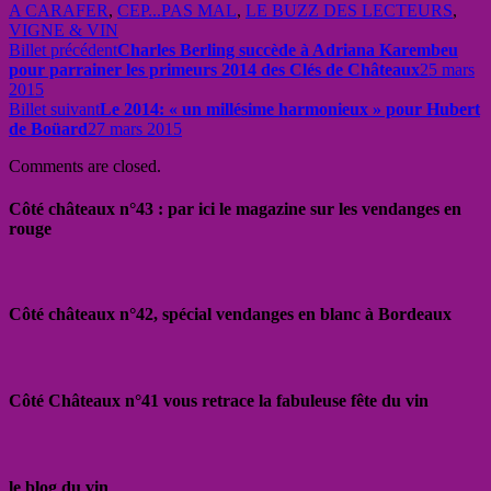
A CARAFER
,
CEP...PAS MAL
,
LE BUZZ DES LECTEURS
,
VIGNE & VIN
Billet précédent
Charles Berling succède à Adriana Karembeu
pour parrainer les primeurs 2014 des Clés de Châteaux
25 mars
2015
Billet suivant
Le 2014: « un millésime harmonieux » pour Hubert
de Boüard
27 mars 2015
Comments are closed.
Côté châteaux n°43 : par ici le magazine sur les vendanges en
rouge
Côté châteaux n°42, spécial vendanges en blanc à Bordeaux
Côté Châteaux n°41 vous retrace la fabuleuse fête du vin
le blog du vin