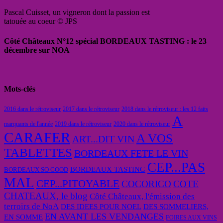
Pascal Cuisset, un vigneron dont la passion est
tatouée au coeur © JPS
Côté Châteaux N°12 spécial BORDEAUX TASTING : le 23
décembre sur NOA
Mots-clés
2016 dans le rétroviseur
2017 dans le rétroviseur
2018 dans le rétroviseur : les 12 faits
A
marquants de l'année
2019 dans le rétroviseur
2020 dans le rétroviseur
CARAFER
A VOS
ART...DIT VIN
TABLETTES
BORDEAUX FETE LE VIN
CEP...PAS
BORDEAUX TASTING
BORDEAUX SO GOOD
MAL
CEP...PITOYABLE
COCORICO
COTE
CHATEAUX, le blog
Côté Châteaux, l'émission des
terroirs de NoA
DES IDEES POUR NOEL
DES SOMMELIERS,
EN AVANT LES VENDANGES
EN SOMME
FOIRES AUX VINS