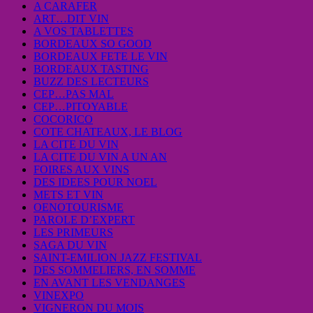
A CARAFER
ART…DIT VIN
A VOS TABLETTES
BORDEAUX SO GOOD
BORDEAUX FETE LE VIN
BORDEAUX TASTING
BUZZ DES LECTEURS
CEP…PAS MAL
CEP…PITOYABLE
COCORICO
COTE CHATEAUX, LE BLOG
LA CITE DU VIN
LA CITE DU VIN A UN AN
FOIRES AUX VINS
DES IDEES POUR NOEL
METS ET VIN
OENOTOURISME
PAROLE D’EXPERT
LES PRIMEURS
SAGA DU VIN
SAINT-EMILION JAZZ FESTIVAL
DES SOMMELIERS, EN SOMME
EN AVANT LES VENDANGES
VINEXPO
VIGNERON DU MOIS