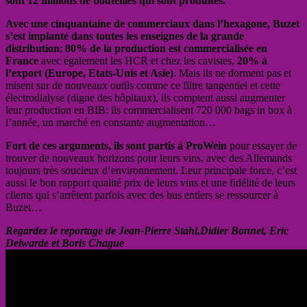
sont 12 millions de bouteilles qui sont produites.
Avec une cinquantaine de commerciaux dans l’hexagone, Buzet
s’est implanté dans toutes les enseignes de la grande
distribution
;
80% de la production est commercialisée en
France
avec également les HCR et chez les cavistes,
20% à
l’export (Europe, Etats-Unis et Asie)
. Mais ils ne dorment pas et
misent sur de nouveaux outils comme ce filtre tangentiel et cette
électrodialyse (digne des hôpitaux), ils comptent aussi augmenter
leur production en BIB: ils commercialisent 720 000 bags in box à
l’année, un marché en constante augmentation…
Fort de ces arguments, ils sont partis à ProWein
pour essayer de
trouver de nouveaux horizons pour leurs vins, avec des Allemands
toujours très soucieux d’environnement. Leur principale force, c’est
aussi le bon rapport qualité prix de leurs vins et une fidélité de leurs
clients qui s’arrêtent parfois avec des bus entiers se ressourcer à
Buzet…
Regardez le reportage de Jean-Pierre Stahl,Didier Bonnet, Eric
Delwarde et Boris Chague