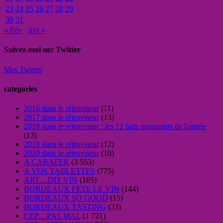
23
24
25
26
27
28
29
30
31
« Fév
Avr »
Suivez-moi sur Twitter
Mes Tweets
categories
2016 dans le rétroviseur
(11)
2017 dans le rétroviseur
(13)
2018 dans le rétroviseur : les 12 faits marquants de l'année
(13)
2019 dans le rétroviseur
(12)
2020 dans le rétroviseur
(10)
A CARAFER
(3 553)
A VOS TABLETTES
(775)
ART…DIT VIN
(165)
BORDEAUX FETE LE VIN
(144)
BORDEAUX SO GOOD
(15)
BORDEAUX TASTING
(33)
CEP…PAS MAL
(1 721)