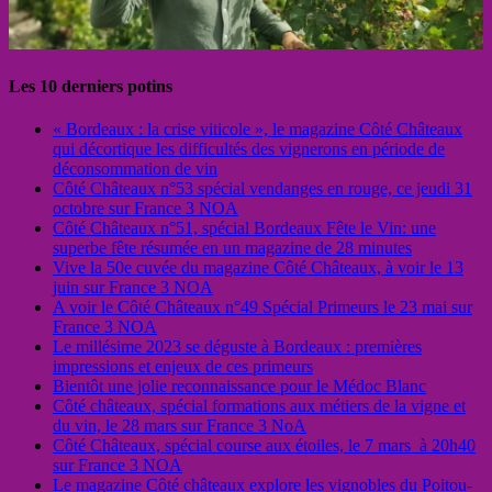
Les 10 derniers potins
« Bordeaux : la crise viticole », le magazine Côté Châteaux
qui décortique les difficultés des vignerons en période de
déconsommation de vin
Côté Châteaux n°53 spécial vendanges en rouge, ce jeudi 31
octobre sur France 3 NOA
Côté Châteaux n°51, spécial Bordeaux Fête le Vin: une
superbe fête résumée en un magazine de 28 minutes
Vive la 50e cuvée du magazine Côté Châteaux, à voir le 13
juin sur France 3 NOA
A voir le Côté Châteaux n°49 Spécial Primeurs le 23 mai sur
France 3 NOA
Le millésime 2023 se déguste à Bordeaux : premières
impressions et enjeux de ces primeurs
Bientôt une jolie reconnaissance pour le Médoc Blanc
Côté châteaux, spécial formations aux métiers de la vigne et
du vin, le 28 mars sur France 3 NoA
Côté Châteaux, spécial course aux étoiles, le 7 mars à 20h40
sur France 3 NOA
Le magazine Côté châteaux explore les vignobles du Poitou-