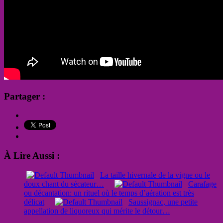
Partager :
À Lire Aussi :
La taille hivernale de la vigne ou le
doux chant du sécateur…
Carafage
ou décantation: un rituel où le temps d’aération est très
délicat
Saussignac, une petite
appellation de liquoreux qui mérite le détour…