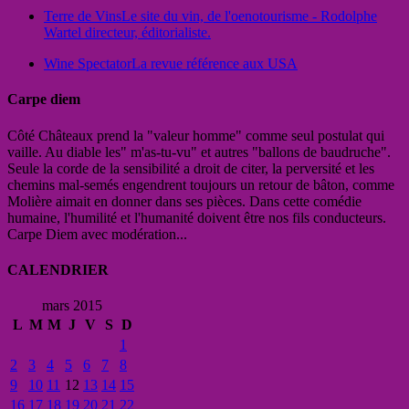
Terre de Vins
Le site du vin, de l'oenotourisme - Rodolphe
Wartel directeur, éditorialiste.
Wine Spectator
La revue référence aux USA
Carpe diem
Côté Châteaux prend la "valeur homme" comme seul postulat qui
vaille. Au diable les" m'as-tu-vu" et autres "ballons de baudruche".
Seule la corde de la sensibilité a droit de citer, la perversité et les
chemins mal-semés engendrent toujours un retour de bâton, comme
Molière aimait en donner dans ses pièces. Dans cette comédie
humaine, l'humilité et l'humanité doivent être nos fils conducteurs.
Carpe Diem avec modération...
CALENDRIER
mars 2015
L
M
M
J
V
S
D
1
2
3
4
5
6
7
8
9
10
11
12
13
14
15
16
17
18
19
20
21
22