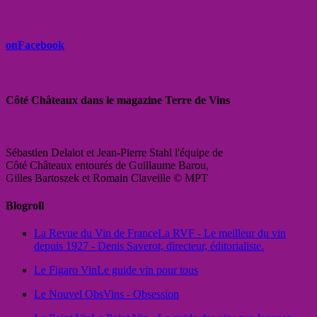
onFacebook
Côté Châteaux dans le magazine Terre de Vins
Sébastien Delalot et Jean-Pierre Stahl l'équipe de
Côté Châteaux entourés de Guillaume Barou,
Gilles Bartoszek et Romain Claveille © MPT
Blogroll
La Revue du Vin de France
La RVF - Le meilleur du vin
depuis 1927 - Denis Saverot, directeur, éditorialiste.
Le Figaro Vin
Le guide vin pour tous
Le Nouvel Obs
Vins - Obsession