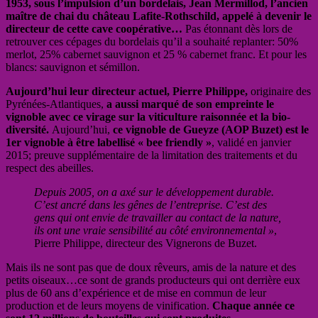
1953, sous l’impulsion d’un bordelais,
Jean Mermillod,
l’ancien
maître de chai du château Lafite-Rothschild, appelé à devenir le
directeur de cette cave coopérative…
Pas étonnant dès lors de
retrouver ces cépages du bordelais qu’il a souhaité replanter: 50%
merlot, 25% cabernet sauvignon et 25 % cabernet franc. Et pour les
blancs: sauvignon et sémillon.
Aujourd’hui leur directeur actuel, Pierre Philippe,
originaire des
Pyrénées-Atlantiques,
a aussi marqué de son empreinte le
vignoble avec ce virage sur la viticulture raisonnée et la bio-
diversité.
Aujourd’hui,
ce vignoble de Gueyze (AOP Buzet) est le
1er vignoble à être labellisé « bee friendly »
, validé en janvier
2015; preuve supplémentaire de la limitation des traitements et du
respect des abeilles.
Depuis 2005, on a axé sur le développement durable.
C’est ancré dans les gênes de l’entreprise. C’est des
gens qui ont envie de travailler au contact de la nature,
ils ont une vraie sensibilité au côté environnemental »
,
Pierre Philippe, directeur des Vignerons de Buzet.
Mais ils ne sont pas que de doux rêveurs, amis de la nature et des
petits oiseaux…ce sont de grands producteurs qui ont derrière eux
plus de 60 ans d’expérience et de mise en commun de leur
production et de leurs moyens de vinification.
Chaque année ce