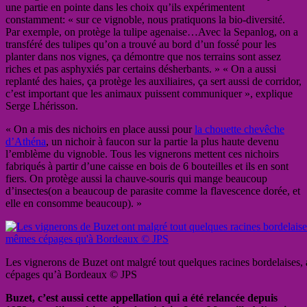
une partie en pointe dans les choix qu’ils expérimentent
constamment: « sur ce vignoble, nous pratiquons la bio-diversité.
Par exemple, on protège la tulipe agenaise…Avec la Sepanlog, on a
transféré des tulipes qu’on a trouvé au bord d’un fossé pour les
planter dans nos vignes, ça démontre que nos terrains sont assez
riches et pas asphyxiés par certains désherbants. » « On a aussi
replanté des haies, ça protège les auxiliaires, ça sert aussi de corridor,
c’est important que les animaux puissent communiquer », explique
Serge Lhérisson.
« On a mis des nichoirs en place aussi pour
la chouette chevêche
d’Athéna
, un nichoir à faucon sur la partie la plus haute devenu
l’emblème du vignoble. Tous les vignerons mettent ces nichoirs
fabriqués à partir d’une caisse en bois de 6 bouteilles et ils en sont
fiers. On protège aussi la chauve-souris qui mange beaucoup
d’insectes(on a beaucoup de parasite comme la flavescence dorée, et
elle en consomme beaucoup). »
Les vignerons de Buzet ont malgré tout quelques racines bordelaises,
cépages qu’à Bordeaux © JPS
Buzet, c’est aussi cette appellation qui a été relancée depuis