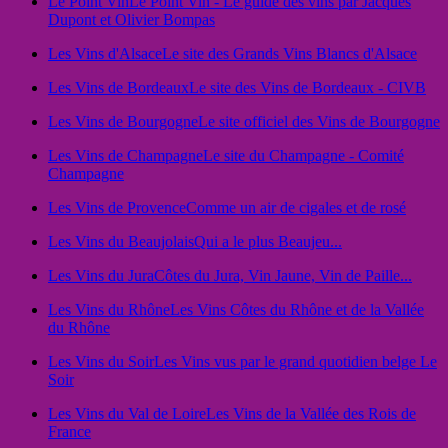
Le Point Vin
Le Point Vin - Le guide des vins par Jacques
Dupont et Olivier Bompas
Les Vins d'Alsace
Le site des Grands Vins Blancs d'Alsace
Les Vins de Bordeaux
Le site des Vins de Bordeaux - CIVB
Les Vins de Bourgogne
Le site officiel des Vins de Bourgogne
Les Vins de Champagne
Le site du Champagne - Comité
Champagne
Les Vins de Provence
Comme un air de cigales et de rosé
Les Vins du Beaujolais
Qui a le plus Beaujeu...
Les Vins du Jura
Côtes du Jura, Vin Jaune, Vin de Paille...
Les Vins du Rhône
Les Vins Côtes du Rhône et de la Vallée
du Rhône
Les Vins du Soir
Les Vins vus par le grand quotidien belge Le
Soir
Les Vins du Val de Loire
Les Vins de la Vallée des Rois de
France