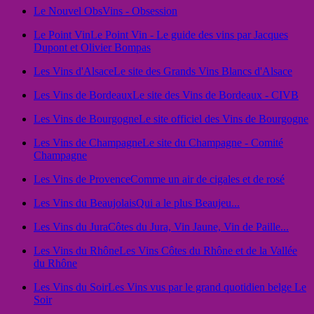
Le Nouvel Obs
Vins - Obsession
Le Point Vin
Le Point Vin - Le guide des vins par Jacques
Dupont et Olivier Bompas
Les Vins d'Alsace
Le site des Grands Vins Blancs d'Alsace
Les Vins de Bordeaux
Le site des Vins de Bordeaux - CIVB
Les Vins de Bourgogne
Le site officiel des Vins de Bourgogne
Les Vins de Champagne
Le site du Champagne - Comité
Champagne
Les Vins de Provence
Comme un air de cigales et de rosé
Les Vins du Beaujolais
Qui a le plus Beaujeu...
Les Vins du Jura
Côtes du Jura, Vin Jaune, Vin de Paille...
Les Vins du Rhône
Les Vins Côtes du Rhône et de la Vallée
du Rhône
Les Vins du Soir
Les Vins vus par le grand quotidien belge Le
Soir