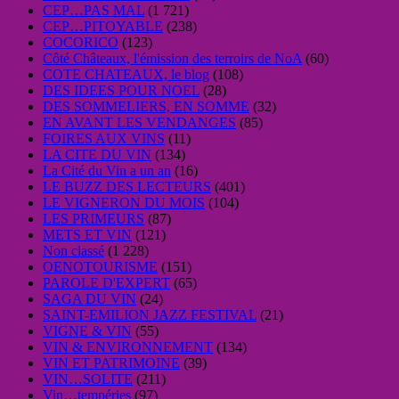
CEP…PAS MAL
(1 721)
CEP…PITOYABLE
(238)
COCORICO
(123)
Côté Châteaux, l'émission des terroirs de NoA
(60)
COTE CHATEAUX, le blog
(108)
DES IDEES POUR NOEL
(28)
DES SOMMELIERS, EN SOMME
(32)
EN AVANT LES VENDANGES
(85)
FOIRES AUX VINS
(11)
LA CITE DU VIN
(134)
La Cité du Vin a un an
(16)
LE BUZZ DES LECTEURS
(401)
LE VIGNERON DU MOIS
(104)
LES PRIMEURS
(87)
METS ET VIN
(121)
Non classé
(1 228)
OENOTOURISME
(151)
PAROLE D'EXPERT
(65)
SAGA DU VIN
(24)
SAINT-EMILION JAZZ FESTIVAL
(21)
VIGNE & VIN
(55)
VIN & ENVIRONNEMENT
(134)
VIN ET PATRIMOINE
(39)
VIN…SOLITE
(211)
Vin…tempéries
(97)