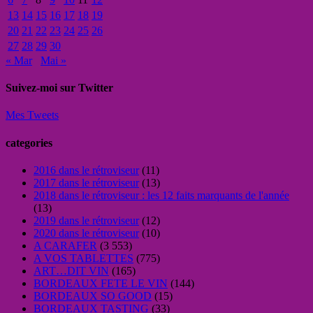
13
14
15
16
17
18
19
20
21
22
23
24
25
26
27
28
29
30
« Mar
Mai »
Suivez-moi sur Twitter
Mes Tweets
categories
2016 dans le rétroviseur
(11)
2017 dans le rétroviseur
(13)
2018 dans le rétroviseur : les 12 faits marquants de l'année
(13)
2019 dans le rétroviseur
(12)
2020 dans le rétroviseur
(10)
A CARAFER
(3 553)
A VOS TABLETTES
(775)
ART…DIT VIN
(165)
BORDEAUX FETE LE VIN
(144)
BORDEAUX SO GOOD
(15)
BORDEAUX TASTING
(33)