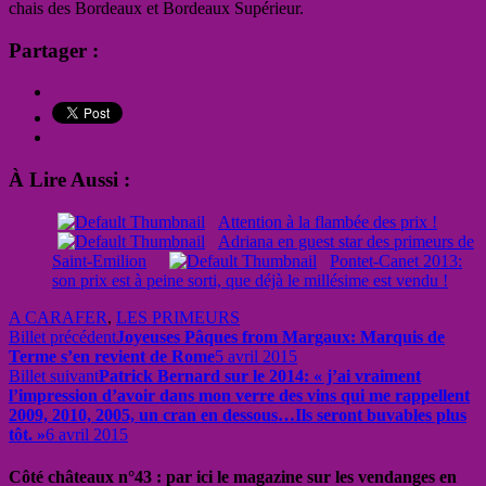
chais des Bordeaux et Bordeaux Supérieur.
Partager :
À Lire Aussi :
Attention à la flambée des prix !
Adriana en guest star des primeurs de
Saint-Emilion
Pontet-Canet 2013:
son prix est à peine sorti, que déjà le millésime est vendu !
A CARAFER
,
LES PRIMEURS
Billet précédent
Joyeuses Pâques from Margaux: Marquis de
Terme s’en revient de Rome
5 avril 2015
Billet suivant
Patrick Bernard sur le 2014: « j’ai vraiment
l’impression d’avoir dans mon verre des vins qui me rappellent
2009, 2010, 2005, un cran en dessous…Ils seront buvables plus
tôt. »
6 avril 2015
Côté châteaux n°43 : par ici le magazine sur les vendanges en