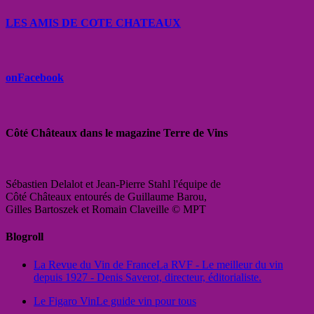
LES AMIS DE COTE CHATEAUX
onFacebook
Côté Châteaux dans le magazine Terre de Vins
Sébastien Delalot et Jean-Pierre Stahl l'équipe de
Côté Châteaux entourés de Guillaume Barou,
Gilles Bartoszek et Romain Claveille © MPT
Blogroll
La Revue du Vin de France
La RVF - Le meilleur du vin
depuis 1927 - Denis Saverot, directeur, éditorialiste.
Le Figaro Vin
Le guide vin pour tous