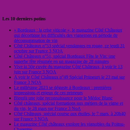
Les 10 derniers potins
« Bordeaux : la crise viticole », le magazine Côté Châteaux
qui décortique les difficultés des vignerons en période de
déconsommation de vin
Côté Châteaux n°53 spécial vendanges en rouge, ce jeudi 31
octobre sur France 3 NOA
Côté Châteaux n°51, spécial Bordeaux Fête le Vin: une
superbe fête résumée en un magazine de 28 minutes
Vive la 50e cuvée du magazine Côté Châteaux, à voir le 13
juin sur France 3 NOA
A voir le Côté Châteaux n°49 Spécial Primeurs le 23 mai sur
France 3 NOA
Le millésime 2023 se déguste à Bordeaux : premières
impressions et enjeux de ces primeurs
Bientôt une jolie reconnaissance pour le Médoc Blanc
Côté châteaux, spécial formations aux métiers de la vigne et
du vin, le 28 mars sur France 3 NoA
Côté Châteaux, spécial course aux étoiles, le 7 mars à 20h40
sur France 3 NOA
Le magazine Côté châteaux explore les vignobles du Poitou-
Charentes