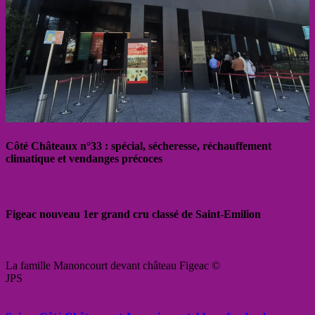
Côté Châteaux n°33 : spécial, sécheresse, réchauffement
climatique et vendanges précoces
Figeac nouveau 1er grand cru classé de Saint-Emilion
La famille Manoncourt devant château Figeac ©
JPS