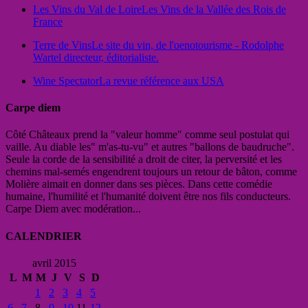
Les Vins du Val de Loire
Les Vins de la Vallée des Rois de
France
Terre de Vins
Le site du vin, de l'oenotourisme - Rodolphe
Wartel directeur, éditorialiste.
Wine Spectator
La revue référence aux USA
Carpe diem
Côté Châteaux prend la "valeur homme" comme seul postulat qui
vaille. Au diable les" m'as-tu-vu" et autres "ballons de baudruche".
Seule la corde de la sensibilité a droit de citer, la perversité et les
chemins mal-semés engendrent toujours un retour de bâton, comme
Molière aimait en donner dans ses pièces. Dans cette comédie
humaine, l'humilité et l'humanité doivent être nos fils conducteurs.
Carpe Diem avec modération...
CALENDRIER
avril 2015
L
M
M
J
V
S
D
1
2
3
4
5
6
7
8
9
10
11
12