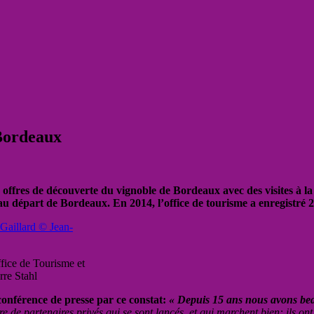
 Bordeaux
 offres de découverte du vignoble de Bordeaux avec des visites à la
s au départ de Bordeaux. En 2014, l’office de tourisme a enregistré
ffice de Tourisme et
rre Stahl
conférence de presse par ce constat:
« Depuis 15 ans nous avons bea
e de partenaires privés qui se sont lancés et qui marchent bien: ils ont