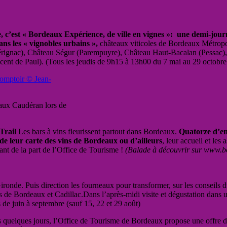
’est « Bordeaux Expérience, de ville en vignes »: une demi-journé
ans les « vignobles urbains »,
châteaux viticoles de Bordeaux Métropo
érignac), Château Ségur (Parempuyre), Château Haut-Bacalan (Pessac)
t de Paul). (Tous les jeudis de 9h15 à 13h00 du 7 mai au 29 octobre + 
eaux Caudéran lors de
 Trail
Les bars à vins fleurissent partout dans Bordeaux.
Quatorze d’ent
de leur carte des vins de Bordeaux ou d’ailleurs
, leur accueil et le
ant de la part de l’Office de Tourisme !
(Balade à découvrir sur www.bo
onde. Puis direction les fourneaux pour transformer, sur les conseils du 
e Bordeaux et Cadillac.Dans l’après-midi visite et dégustation dans un
 de juin à septembre (sauf 15, 22 et 29 août)
quelques jours, l’Office de Tourisme de Bordeaux propose une offre de