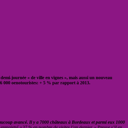
 demi-journée « de ville en vignes », mais aussi un nouveau
 26 000 oenotouristes: + 5 % par rapport à 2013.
ucoup avancé. Il y a 7000 châteaux à Bordeaux et parmi eux 1000
 enregistré +37 % en nombre de visites l’an dernier. » Preuve s’il en