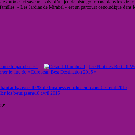
es arômes et saveurs, suivi d’un jeu de piste gourmand dans les vigne
familles. « Les Jardins de Mirabel » est un parcours oenoludique dans l
lcome to paradise » !
12e Nuit des Best Of Wi
ter le titre de « European Best Destination 2015 »
antants, avec 10 % de business en plus en 5 ans !
17 avril 2015
ler les bourgeons
18 avril 2015
uge