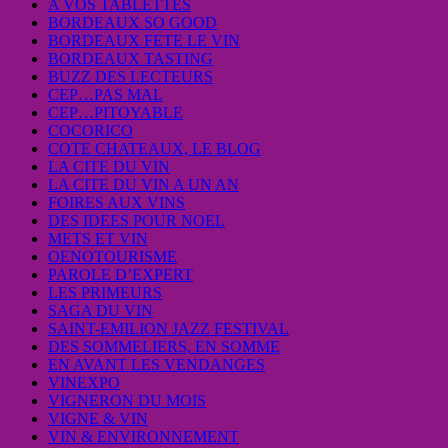
A VOS TABLETTES
BORDEAUX SO GOOD
BORDEAUX FETE LE VIN
BORDEAUX TASTING
BUZZ DES LECTEURS
CEP…PAS MAL
CEP…PITOYABLE
COCORICO
COTE CHATEAUX, LE BLOG
LA CITE DU VIN
LA CITE DU VIN A UN AN
FOIRES AUX VINS
DES IDEES POUR NOEL
METS ET VIN
OENOTOURISME
PAROLE D’EXPERT
LES PRIMEURS
SAGA DU VIN
SAINT-EMILION JAZZ FESTIVAL
DES SOMMELIERS, EN SOMME
EN AVANT LES VENDANGES
VINEXPO
VIGNERON DU MOIS
VIGNE & VIN
VIN & ENVIRONNEMENT