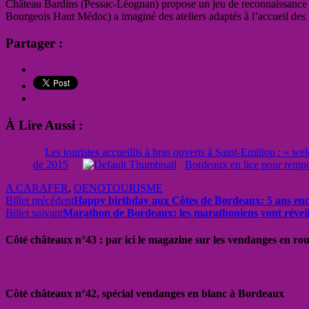
Château Bardins (Pessac-Léognan) propose un jeu de reconnaissance d
Bourgeois Haut Médoc) a imaginé des ateliers adaptés à l’accueil des 
Partager :
À Lire Aussi :
Les touristes accueillis à bras ouverts à Saint-Emilion : « we
de 2015
Bordeaux en lice pour rempor
A CARAFER
,
OENOTOURISME
Billet précédent
Happy birthday aux Côtes de Bordeaux: 5 ans ench
Billet suivant
Marathon de Bordeaux: les marathoniens vont réveil
Côté châteaux n°43 : par ici le magazine sur les vendanges en ro
Côté châteaux n°42, spécial vendanges en blanc à Bordeaux