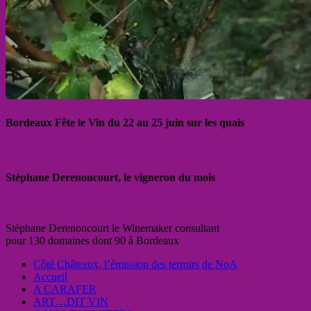
Bordeaux Fête le Vin du 22 au 25 juin sur les quais
Stéphane Derenoncourt, le vigneron du mois
Stéphane Derenoncourt le Winemaker consultant
pour 130 domaines dont 90 à Bordeaux
Côté Châteaux, l’émission des terroirs de NoA
Accueil
A CARAFER
ART…DIT VIN