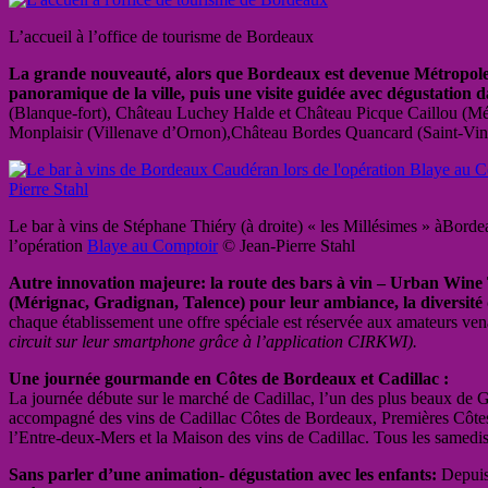
L’accueil à l’office de tourisme de Bordeaux
La grande nouveauté, alors que Bordeaux est devenue Métropole, c
panoramique de la ville, puis une visite guidée avec dégustation d
(Blanque-fort), Château Luchey Halde et Château Picque Caillou (M
Monplaisir (Villenave d’Ornon),Château Bordes Quancard (Saint-Vincen
Le bar à vins de Stéphane Thiéry (à droite) « les Millésimes » àBord
l’opération
Blaye au Comptoir
© Jean-Pierre Stahl
Autre innovation majeure: la route des bars à vin – Urban Wine
(Mérignac, Gradignan, Talence) pour leur ambiance, la diversité 
chaque établissement une offre spéciale est réservée aux amateurs ven
circuit sur leur smartphone grâce à l’application CIRKWI).
Une journée gourmande en Côtes de Bordeaux et Cadillac :
La journée débute sur le marché de Cadillac, l’un des plus beaux de Gir
accompagné des vins de Cadillac Côtes de Bordeaux, Premières Côtes d
l’Entre-deux-Mers et la Maison des vins de Cadillac. Tous les samedis
Sans parler d’une animation- dégustation avec les enfants:
Depuis 