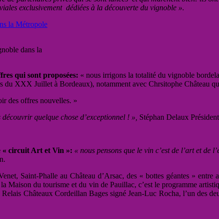
luviales exclusivement dédiées à la découverte du vignoble ».
gnoble dans la
fres qui sont proposées:
« nous irrigons la totalité du vignoble bordela
s du XXX Juillet à Bordeaux), notamment avec Chrsitophe Château que j
r des offres nouvelles. »
us découvrir quelque chose d’exceptionnel ! »,
Stéphan Delaux Président
« circuit Art et Vin »:
« nous pensons que le vin c’est de l’art et de l’e
n.
Venet, Saint-Phalle au Château d’Arsac, des « bottes géantes » entre a
 la Maison du tourisme et du vin de Pauillac, c’est le programme artist
 au Relais Châteaux Cordeillan Bages signé Jean-Luc Rocha, l’un des de