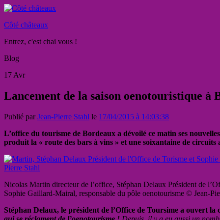
Côté châteaux
Entrez, c'est chai vous !
Blog
17
Avr
Lancement de la saison oenotouristique à
Publié par
Jean-Pierre Stahl
le
17/04/2015 à 14:03:38
L’office du tourisme de Bordeaux a dévoilé ce matin ses nouvelles
produit la « route des bars à vins » et une soixantaine de circuit
Nicolas Martin directeur de l’office, Stéphan Delaux Président de l’O
Sophie Gaillard-Mairal, responsable du pôle oenotourisme © Jean-Pie
Stéphan Delaux, le président de l’Office de Toursime a ouvert la 
qui se réclament de l’oenotourisme !
Depuis, il y a eu aussi un nombr