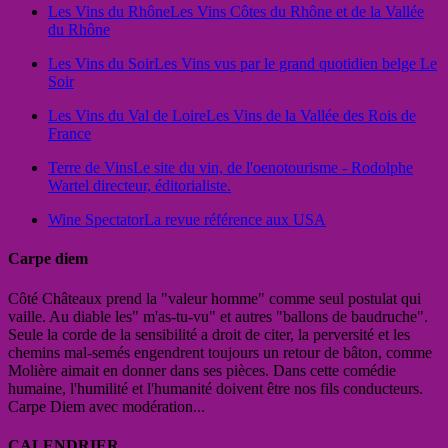
Les Vins du Rhône
Les Vins Côtes du Rhône et de la Vallée
du Rhône
Les Vins du Soir
Les Vins vus par le grand quotidien belge Le
Soir
Les Vins du Val de Loire
Les Vins de la Vallée des Rois de
France
Terre de Vins
Le site du vin, de l'oenotourisme - Rodolphe
Wartel directeur, éditorialiste.
Wine Spectator
La revue référence aux USA
Carpe diem
Côté Châteaux prend la "valeur homme" comme seul postulat qui
vaille. Au diable les" m'as-tu-vu" et autres "ballons de baudruche".
Seule la corde de la sensibilité a droit de citer, la perversité et les
chemins mal-semés engendrent toujours un retour de bâton, comme
Molière aimait en donner dans ses pièces. Dans cette comédie
humaine, l'humilité et l'humanité doivent être nos fils conducteurs.
Carpe Diem avec modération...
CALENDRIER