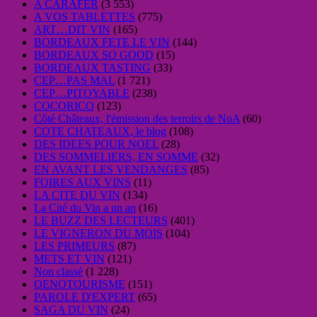
A CARAFER
(3 553)
A VOS TABLETTES
(775)
ART…DIT VIN
(165)
BORDEAUX FETE LE VIN
(144)
BORDEAUX SO GOOD
(15)
BORDEAUX TASTING
(33)
CEP…PAS MAL
(1 721)
CEP…PITOYABLE
(238)
COCORICO
(123)
Côté Châteaux, l'émission des terroirs de NoA
(60)
COTE CHATEAUX, le blog
(108)
DES IDEES POUR NOEL
(28)
DES SOMMELIERS, EN SOMME
(32)
EN AVANT LES VENDANGES
(85)
FOIRES AUX VINS
(11)
LA CITE DU VIN
(134)
La Cité du Vin a un an
(16)
LE BUZZ DES LECTEURS
(401)
LE VIGNERON DU MOIS
(104)
LES PRIMEURS
(87)
METS ET VIN
(121)
Non classé
(1 228)
OENOTOURISME
(151)
PAROLE D'EXPERT
(65)
SAGA DU VIN
(24)