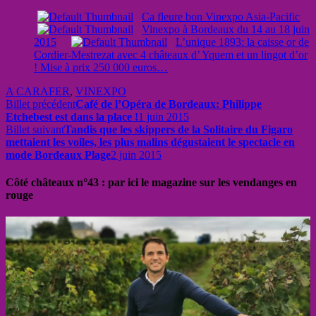
Ca fleure bon Vinexpo Asia-Pacific
Vinexpo à Bordeaux du 14 au 18 juin
2015
L’unique 1893: la caisse or de
Cordier-Mestrezat avec 4 châteaux d’ Yquem et un lingot d’or
! Mise à prix 250 000 euros…
A CARAFER
,
VINEXPO
Billet précédent
Café de l’Opéra de Bordeaux: Philippe
Etchebest est dans la place !
1 juin 2015
Billet suivant
Tandis que les skippers de la Solitaire du Figaro
mettaient les voiles, les plus malins dégustaient le spectacle en
mode Bordeaux Plage
2 juin 2015
Côté châteaux n°43 : par ici le magazine sur les vendanges en
rouge