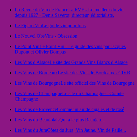
La Revue du Vin de France
La RVF - Le meilleur du vin
depuis 1927 - Denis Saverot, directeur, éditorialiste.
Le Figaro Vin
Le guide vin pour tous
Le Nouvel Obs
Vins - Obsession
Le Point Vin
Le Point Vin - Le guide des vins par Jacques
Dupont et Olivier Bompas
Les Vins d'Alsace
Le site des Grands Vins Blancs d'Alsace
Les Vins de Bordeaux
Le site des Vins de Bordeaux - CIVB
Les Vins de Bourgogne
Le site officiel des Vins de Bourgogne
Les Vins de Champagne
Le site du Champagne - Comité
Champagne
Les Vins de Provence
Comme un air de cigales et de rosé
Les Vins du Beaujolais
Qui a le plus Beaujeu...
Les Vins du Jura
Côtes du Jura, Vin Jaune, Vin de Paille...