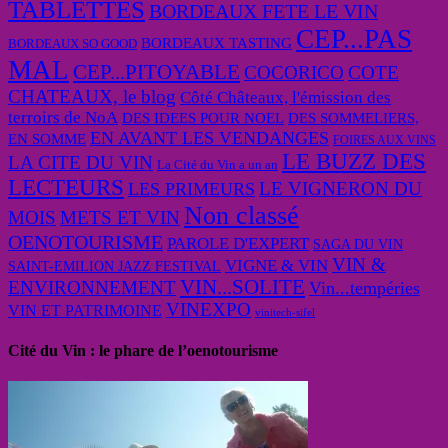
TABLETTES
BORDEAUX FETE LE VIN
CEP...PAS
BORDEAUX TASTING
BORDEAUX SO GOOD
MAL
CEP...PITOYABLE
COCORICO
COTE
CHATEAUX, le blog
Côté Châteaux, l'émission des
terroirs de NoA
DES IDEES POUR NOEL
DES SOMMELIERS,
EN AVANT LES VENDANGES
EN SOMME
FOIRES AUX VINS
LE BUZZ DES
LA CITE DU VIN
La Cité du Vin a un an
LECTEURS
LE VIGNERON DU
LES PRIMEURS
Non classé
MOIS
METS ET VIN
OENOTOURISME
PAROLE D'EXPERT
SAGA DU VIN
VIN &
VIGNE & VIN
SAINT-EMILION JAZZ FESTIVAL
VIN...SOLITE
ENVIRONNEMENT
Vin...tempéries
VINEXPO
VIN ET PATRIMOINE
vinitech-sifel
Cité du Vin : le phare de l’oenotourisme