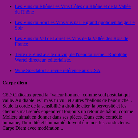
Les Vins du Rhône
Les Vins Côtes du Rhône et de la Vallée
du Rhône
Les Vins du Soir
Les Vins vus par le grand quotidien belge Le
Soir
Les Vins du Val de Loire
Les Vins de la Vallée des Rois de
France
Terre de Vins
Le site du vin, de l'oenotourisme - Rodolphe
Wartel directeur, éditorialiste.
Wine Spectator
La revue référence aux USA
Carpe diem
Côté Châteaux prend la "valeur homme" comme seul postulat qui
vaille. Au diable les" m'as-tu-vu" et autres "ballons de baudruche".
Seule la corde de la sensibilité a droit de citer, la perversité et les
chemins mal-semés engendrent toujours un retour de bâton, comme
Molière aimait en donner dans ses pièces. Dans cette comédie
humaine, l'humilité et l'humanité doivent être nos fils conducteurs.
Carpe Diem avec modération...