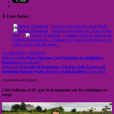
À Lire Aussi :
Ca fleure bon Vinexpo Asia-Pacific
Vinexpo à Bordeaux du 14 au 18 juin
2015
L’unique 1893: la caisse or de
Cordier-Mestrezat avec 4 châteaux d’ Yquem et un lingot d’or
! Mise à prix 250 000 euros…
A CARAFER
,
VINEXPO
Billet précédent
Pour Vinexpo, c’est l’invasion de papillons à
Bordeaux !
13 juin 2015
Billet suivant
Jurade de Printemps : l’actrice Julie Gayet a été
intronisée dans les règles de l’art à Saint-Emilion
15 juin 2015
Comments are closed.
Côté châteaux n°43 : par ici le magazine sur les vendanges en
rouge