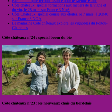
Bientôt une jolie reconnaissance pour le Médoc Blanc
Côté châteaux, spécial formations aux métiers de la vigne et
du vin, le 28 mars sur France 3 NoA
Côté Châteaux, spécial course aux étoiles, le 7 mars à 20h40
sur France 3 NOA
Le magazine Côté châteaux explore les vignobles du Poitou-
Charentes
Côté châteaux n°24 : spécial boom du bio
Côté châteaux n°23 : les nouveaux chais du bordelais