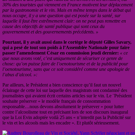
30% des touristes qui viennent en France motivent leur déplacement
par la gastronomie et le vin. Mais en même temps dans le débat qui
nous occupe, il y a une question qui est posée sur la santé, sur
laquelle il faut être extrêmement clair: on ne peut pas remettre en
cause des objectifs de santé publique qui sont ceux du
gouvernement et des gouvernements précédents. »
Pourtant, il y avait aussi dans le cortège le député Gilles Savary,
qui a pesé de tout son poids à l’Assemblée Nationale pour faire
passer l’amendement César en commission jeudi dernier:
« ce
que nous avons voté, c’est uniquement de sécuriser ce genre de
chose: qu’on puisse faire de l’oenotourisme et de la publicité pour
l’oenotourisme, sans que ce soit considéré comme une apologie de
l’abus d’alcool. »:
Par ailleurs, le Président a bien conscience qu’il faut un nouvel
éclairage de cette loi sur laquelle des magistrats ont condamné des
journalistes qui avaient écrit certains articles sur le vin. Le ¨Président
souhaite préserver « le modèle français de consommation
responsable…nous devons absolument le présrever » pour lutter
contre l’alcoolisme tout en précisant lors de son discours inaugural
que la Loi Evin adoptée voilà 25 ans « n’interdit pas la Publicité sur
le vin et les alcools mais les encadre ». Et plutôt sérieusement.