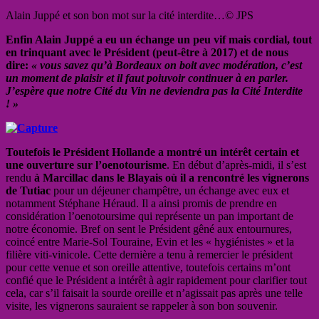
Alain Juppé et son bon mot sur la cité interdite…© JPS
Enfin Alain Juppé a eu un échange un peu vif mais cordial, tout
en trinquant avec le Président (peut-être à 2017) et de nous
dire:
« vous savez qu’à Bordeaux on boit avec modération, c’est
un moment de plaisir et il faut poiuvoir continuer à en parler.
J’espère que notre Cité du Vin ne deviendra pas la Cité Interdite
! »
Toutefois le Président Hollande a montré un intérêt certain et
une ouverture sur l’oenotourisme
. En début d’après-midi, il s’est
rendu
à Marcillac dans le Blayais où il a rencontré les vignerons
de Tutiac
pour un déjeuner champêtre, un échange avec eux et
notamment Stéphane Héraud. Il a ainsi promis de prendre en
considération l’oenotoursime qui représente un pan important de
notre économie. Bref on sent le Président gêné aux entournures,
coincé entre Marie-Sol Touraine, Evin et les « hygiénistes » et la
filière viti-vinicole. Cette dernière a tenu à remercier le président
pour cette venue et son oreille attentive, toutefois certains m’ont
confié que le Président a intérêt à agir rapidement pour clarifier tout
cela, car s’il faisait la sourde oreille et n’agissait pas après une telle
visite, les vignerons sauraient se rappeler à son bon souvenir.