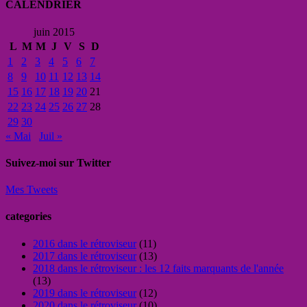
CALENDRIER
juin 2015
L
M
M
J
V
S
D
1
2
3
4
5
6
7
8
9
10
11
12
13
14
15
16
17
18
19
20
21
22
23
24
25
26
27
28
29
30
« Mai
Juil »
Suivez-moi sur Twitter
Mes Tweets
categories
2016 dans le rétroviseur
(11)
2017 dans le rétroviseur
(13)
2018 dans le rétroviseur : les 12 faits marquants de l'année
(13)
2019 dans le rétroviseur
(12)
2020 dans le rétroviseur
(10)