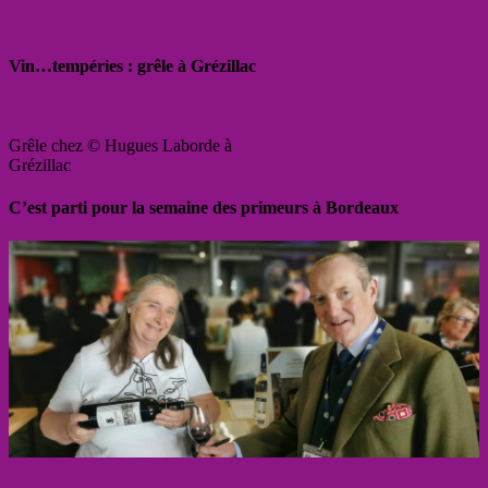
Vin…tempéries : grêle à Grézillac
Grêle chez © Hugues Laborde à
Grézillac
C’est parti pour la semaine des primeurs à Bordeaux