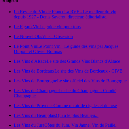
Blogroll
La Revue du Vin de France
La RVF - Le meilleur du vin
depuis 1927 - Denis Saverot, directeur, éditorialiste.
Le Figaro Vin
Le guide vin pour tous
Le Nouvel Obs
Vins - Obsession
Le Point Vin
Le Point Vin - Le guide des vins par Jacques
Dupont et Olivier Bompas
Les Vins d'Alsace
Le site des Grands Vins Blancs d'Alsace
Les Vins de Bordeaux
Le site des Vins de Bordeaux - CIVB
Les Vins de Bourgogne
Le site officiel des Vins de Bourgogne
Les Vins de Champagne
Le site du Champagne - Comité
Champagne
Les Vins de Provence
Comme un air de cigales et de rosé
Les Vins du Beaujolais
Qui a le plus Beaujeu...
Les Vins du Jura
Côtes du Jura, Vin Jaune, Vin de Paille...