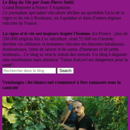
Le Blog du Vin par Jean-Pierre Stahl
,
Grand Reporter à France 3 Aquitaine.
Ce journaliste spécialisé viticulture décline au quotidien l'actu de la
vigne et du vin à Bordeaux, en Aquitaine et dans d'autres régions
viticoles de France.
La vigne et le vin ont toujours inspiré l'homme.
En France : plus de
550 000 emplois liés à la viticulture, dont 55 000 en Gironde;
derrière ces châteaux et domaines viticoles des histoires fabuleuses,
douloureuses, faites de labeur et de sueur, d'humeurs et de petits
bonheurs... Ce blog se veut le miroir des terroirs. Un blog à déguster
sans modération mais attention "l'abus d'alcool est dangereux pour la
santé".
Vendanges : les blancs ont commencé à être ramassés sous la
canicule