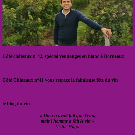
Côté châteaux n°42, spécial vendanges en blanc à Bordeaux
Côté Châteaux n°41 vous retrace la fabuleuse fête du vin
le blog du vin
« Dieu n'avait fait que l'eau,
mais l'homme a fait le vin »
Victor Hugo