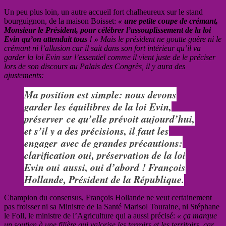
Un peu plus loin, un autre accueil fort chalheureux sur le stand
bourguignon, de la maison Boisset:
« une petite coupe de crémant,
Monsieur le Président, pour célébrer l’assouplissement de la loi
Evin qu’on attendait tous ! »
Mais le président ne goutte guère ni le
crémant ni l’allusion car il sait dans son fort intérieur qu’il va
garder la loi Evin sur l’essentiel comme il vient juste de le préciser
lors de son discours au Palais des Congrès, il y aura des
ajustements:
Ma position est simple: nous devons
garder les équilibres de la loi Evin,
préserver ce qu’elle prévoit aujourd’hui,
et s’il y a des précisions, il faut les
engager avec de grandes précautions:
clarification oui, préservation de la loi
Evin oui aussi, oui d’abord ! François
Hollande, Président de la République.
Champion du consensus, François Hollande ne veut certainement
pas froisser ni sa Ministre de la Santé Marisol Touraine, ni Stéphane
le Foll, le ministre de l’Agriculture qui a aussi précisé:
« ça marque
un soutien à une filière qui valorise les terroirs et les territoirs, car