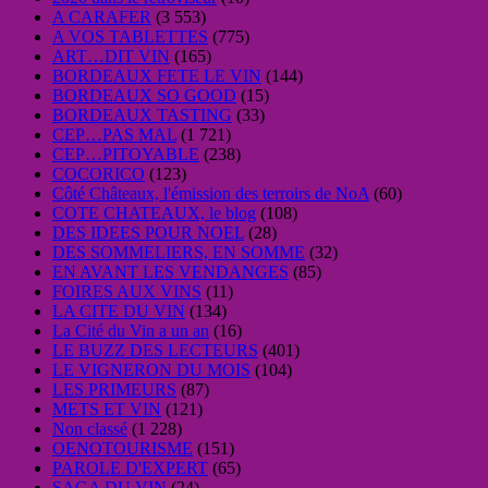
A CARAFER
(3 553)
A VOS TABLETTES
(775)
ART…DIT VIN
(165)
BORDEAUX FETE LE VIN
(144)
BORDEAUX SO GOOD
(15)
BORDEAUX TASTING
(33)
CEP…PAS MAL
(1 721)
CEP…PITOYABLE
(238)
COCORICO
(123)
Côté Châteaux, l'émission des terroirs de NoA
(60)
COTE CHATEAUX, le blog
(108)
DES IDEES POUR NOEL
(28)
DES SOMMELIERS, EN SOMME
(32)
EN AVANT LES VENDANGES
(85)
FOIRES AUX VINS
(11)
LA CITE DU VIN
(134)
La Cité du Vin a un an
(16)
LE BUZZ DES LECTEURS
(401)
LE VIGNERON DU MOIS
(104)
LES PRIMEURS
(87)
METS ET VIN
(121)
Non classé
(1 228)
OENOTOURISME
(151)
PAROLE D'EXPERT
(65)
SAGA DU VIN
(24)