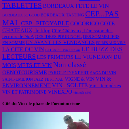
TABLETTES
BORDEAUX FETE LE VIN
CEP...PAS
BORDEAUX TASTING
BORDEAUX SO GOOD
MAL
CEP...PITOYABLE
COCORICO
COTE
CHATEAUX, le blog
Côté Châteaux, l'émission des
terroirs de NoA
DES IDEES POUR NOEL
DES SOMMELIERS,
EN AVANT LES VENDANGES
EN SOMME
FOIRES AUX VINS
LE BUZZ DES
LA CITE DU VIN
La Cité du Vin a un an
LECTEURS
LE VIGNERON DU
LES PRIMEURS
Non classé
MOIS
METS ET VIN
OENOTOURISME
PAROLE D'EXPERT
SAGA DU VIN
VIN &
VIGNE & VIN
SAINT-EMILION JAZZ FESTIVAL
VIN...SOLITE
ENVIRONNEMENT
Vin...tempéries
VINEXPO
VIN ET PATRIMOINE
vinitech-sifel
Cité du Vin : le phare de l’oenotourisme