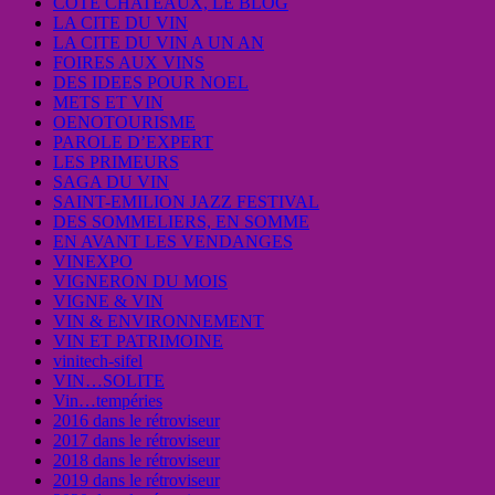
COTE CHATEAUX, LE BLOG
LA CITE DU VIN
LA CITE DU VIN A UN AN
FOIRES AUX VINS
DES IDEES POUR NOEL
METS ET VIN
OENOTOURISME
PAROLE D’EXPERT
LES PRIMEURS
SAGA DU VIN
SAINT-EMILION JAZZ FESTIVAL
DES SOMMELIERS, EN SOMME
EN AVANT LES VENDANGES
VINEXPO
VIGNERON DU MOIS
VIGNE & VIN
VIN & ENVIRONNEMENT
VIN ET PATRIMOINE
vinitech-sifel
VIN…SOLITE
Vin…tempéries
2016 dans le rétroviseur
2017 dans le rétroviseur
2018 dans le rétroviseur
2019 dans le rétroviseur