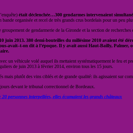
d’enquête)
était déclenchée…300 gendarmes intervenaient simultan
n bande organisée et recel de très grands crus bordelais pour un peu pl
r le groupement de gendarmerie de la Gironde et la section de recherche
 10 juin 2013. 380 demi-bouteilles du millésime 2010 avaient été d
us-avait–t-on dit à l’époque. Il y avait aussi Haut-Bailly, Palmer, 
aire.
avec un véhicule volé auquel ils mettaient systématiquement le feu et pre
réguliers de juin 2013 à février 2014, environ tous les 15 jours.
 mais plutôt des vins ciblés et de grande qualité: ils agissaient sur com
jours devant le tribunal correctionnel de Bordeaux.
 20 personnes interpellées, elles écumaient les grands châteaux