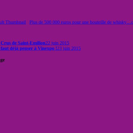
Plus de 500 000 euros pour une bouteille de whisky…o
 Crus de Saint-Emilion
22 juin 2015
faut déjà penser à Vinexpo !
23 juin 2015
uge