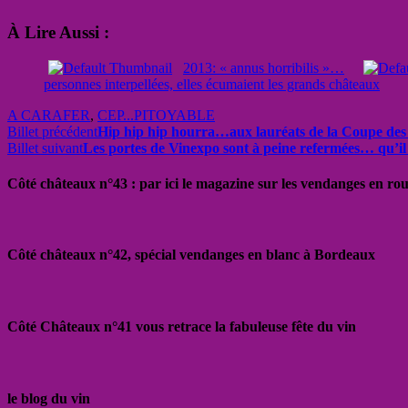
À Lire Aussi :
2013: « annus horribilis »…
personnes interpellées, elles écumaient les grands châteaux
A CARAFER
,
CEP...PITOYABLE
Billet précédent
Hip hip hip hourra…aux lauréats de la Coupe des
Billet suivant
Les portes de Vinexpo sont à peine refermées… qu’il 
Côté châteaux n°43 : par ici le magazine sur les vendanges en ro
Côté châteaux n°42, spécial vendanges en blanc à Bordeaux
Côté Châteaux n°41 vous retrace la fabuleuse fête du vin
le blog du vin