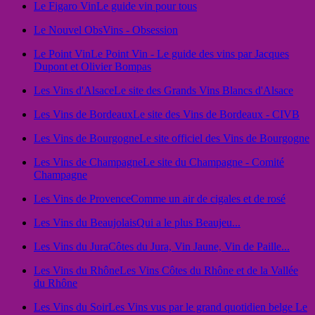
Le Figaro Vin
Le guide vin pour tous
Le Nouvel Obs
Vins - Obsession
Le Point Vin
Le Point Vin - Le guide des vins par Jacques
Dupont et Olivier Bompas
Les Vins d'Alsace
Le site des Grands Vins Blancs d'Alsace
Les Vins de Bordeaux
Le site des Vins de Bordeaux - CIVB
Les Vins de Bourgogne
Le site officiel des Vins de Bourgogne
Les Vins de Champagne
Le site du Champagne - Comité
Champagne
Les Vins de Provence
Comme un air de cigales et de rosé
Les Vins du Beaujolais
Qui a le plus Beaujeu...
Les Vins du Jura
Côtes du Jura, Vin Jaune, Vin de Paille...
Les Vins du Rhône
Les Vins Côtes du Rhône et de la Vallée
du Rhône
Les Vins du Soir
Les Vins vus par le grand quotidien belge Le