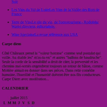
Soir
Les Vins du Val de Loire
Les Vins de la Vallée des Rois de
France
Terre de Vins
Le site du vin, de l'oenotourisme - Rodolphe
Wartel directeur, éditorialiste.
Wine Spectator
La revue référence aux USA
Carpe diem
Côté Châteaux prend la "valeur homme" comme seul postulat qui
vaille. Au diable les" m'as-tu-vu" et autres "ballons de baudruche".
Seule la corde de la sensibilité a droit de citer, la perversité et les
chemins mal-semés engendrent toujours un retour de bâton, comme
Molière aimait en donner dans ses pièces. Dans cette comédie
humaine, l'humilité et l'humanité doivent être nos fils conducteurs.
Carpe Diem avec modération...
CALENDRIER
juillet 2015
L
M
M
J
V
S
D