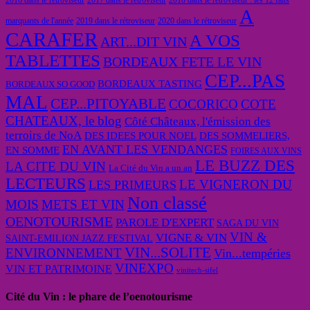
A
marquants de l'année
2019 dans le rétroviseur
2020 dans le rétroviseur
CARAFER
A VOS
ART...DIT VIN
TABLETTES
BORDEAUX FETE LE VIN
CEP...PAS
BORDEAUX TASTING
BORDEAUX SO GOOD
MAL
CEP...PITOYABLE
COCORICO
COTE
CHATEAUX, le blog
Côté Châteaux, l'émission des
terroirs de NoA
DES IDEES POUR NOEL
DES SOMMELIERS,
EN AVANT LES VENDANGES
EN SOMME
FOIRES AUX VINS
LE BUZZ DES
LA CITE DU VIN
La Cité du Vin a un an
LECTEURS
LE VIGNERON DU
LES PRIMEURS
Non classé
MOIS
METS ET VIN
OENOTOURISME
PAROLE D'EXPERT
SAGA DU VIN
VIN &
VIGNE & VIN
SAINT-EMILION JAZZ FESTIVAL
VIN...SOLITE
ENVIRONNEMENT
Vin...tempéries
VINEXPO
VIN ET PATRIMOINE
vinitech-sifel
Cité du Vin : le phare de l’oenotourisme