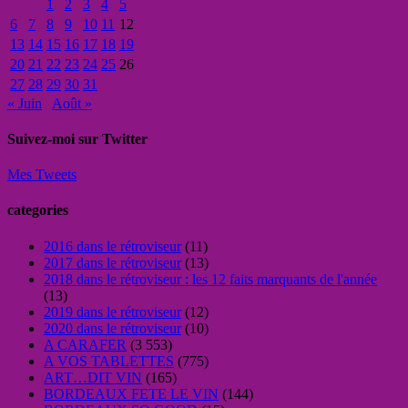
1
2
3
4
5
6
7
8
9
10
11
12
13
14
15
16
17
18
19
20
21
22
23
24
25
26
27
28
29
30
31
« Juin
Août »
Suivez-moi sur Twitter
Mes Tweets
categories
2016 dans le rétroviseur
(11)
2017 dans le rétroviseur
(13)
2018 dans le rétroviseur : les 12 faits marquants de l'année
(13)
2019 dans le rétroviseur
(12)
2020 dans le rétroviseur
(10)
A CARAFER
(3 553)
A VOS TABLETTES
(775)
ART…DIT VIN
(165)
BORDEAUX FETE LE VIN
(144)