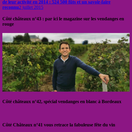
de leur activité en 2014 : 524 500 fûts et un savoir-faire
reconnu
2 juillet 2015
Côté châteaux n°43 : par ici le magazine sur les vendanges en
rouge
Côté châteaux n°42, spécial vendanges en blanc à Bordeaux
Côté Châteaux n°41 vous retrace la fabuleuse fête du vin