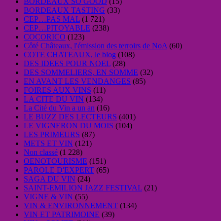
BORDEAUX SO GOOD
(15)
BORDEAUX TASTING
(33)
CEP…PAS MAL
(1 721)
CEP…PITOYABLE
(238)
COCORICO
(123)
Côté Châteaux, l'émission des terroirs de NoA
(60)
COTE CHATEAUX, le blog
(108)
DES IDEES POUR NOEL
(28)
DES SOMMELIERS, EN SOMME
(32)
EN AVANT LES VENDANGES
(85)
FOIRES AUX VINS
(11)
LA CITE DU VIN
(134)
La Cité du Vin a un an
(16)
LE BUZZ DES LECTEURS
(401)
LE VIGNERON DU MOIS
(104)
LES PRIMEURS
(87)
METS ET VIN
(121)
Non classé
(1 228)
OENOTOURISME
(151)
PAROLE D'EXPERT
(65)
SAGA DU VIN
(24)
SAINT-EMILION JAZZ FESTIVAL
(21)
VIGNE & VIN
(55)
VIN & ENVIRONNEMENT
(134)
VIN ET PATRIMOINE
(39)