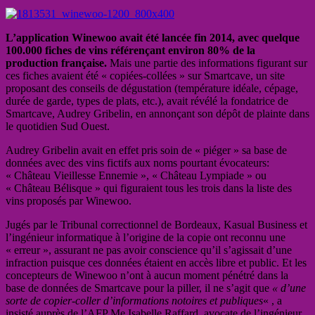
L’application Winewoo avait été lancée fin 2014, avec quelque
100.000 fiches de vins référençant environ 80% de la
production française.
Mais une partie des informations figurant sur
ces fiches avaient été « copiées-collées » sur Smartcave, un site
proposant des conseils de dégustation (température idéale, cépage,
durée de garde, types de plats, etc.), avait révélé la fondatrice de
Smartcave, Audrey Gribelin, en annonçant son dépôt de plainte dans
le quotidien Sud Ouest.
Audrey Gribelin avait en effet pris soin de « piéger » sa base de
données avec des vins fictifs aux noms pourtant évocateurs:
« Château Vieillesse Ennemie », « Château Lympiade » ou
« Château Bélisque » qui figuraient tous les trois dans la liste des
vins proposés par Winewoo.
Jugés par le Tribunal correctionnel de Bordeaux
, Kasual
Business et
l’ingénieur informatique à l’origine de la copie ont reconnu une
« erreur », assurant ne pas avoir conscience qu’il s’agissait d’une
infraction puisque ces données étaient en accès libre et public. Et les
concepteurs de Winewoo n’ont à aucun moment pénétré dans la
base de données de Smartcave pour la piller, il ne s’agit que
« d’une
sorte de copier-coller d’informations notoires et publiques
« , a
insisté auprès de l’AFP Me Isabelle Raffard, avocate de l’ingénieur