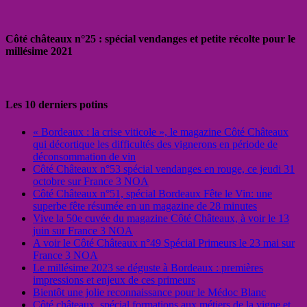
Côté châteaux n°25 : spécial vendanges et petite récolte pour le
millésime 2021
Les 10 derniers potins
« Bordeaux : la crise viticole », le magazine Côté Châteaux
qui décortique les difficultés des vignerons en période de
déconsommation de vin
Côté Châteaux n°53 spécial vendanges en rouge, ce jeudi 31
octobre sur France 3 NOA
Côté Châteaux n°51, spécial Bordeaux Fête le Vin: une
superbe fête résumée en un magazine de 28 minutes
Vive la 50e cuvée du magazine Côté Châteaux, à voir le 13
juin sur France 3 NOA
A voir le Côté Châteaux n°49 Spécial Primeurs le 23 mai sur
France 3 NOA
Le millésime 2023 se déguste à Bordeaux : premières
impressions et enjeux de ces primeurs
Bientôt une jolie reconnaissance pour le Médoc Blanc
Côté châteaux, spécial formations aux métiers de la vigne et