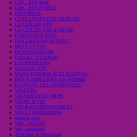
CEP…PAS MAL
CEP…PITOYABLE
COCORICO
COTE CHATEAUX, LE BLOG
LA CITE DU VIN
LA CITE DU VIN A UN AN
FOIRES AUX VINS
DES IDEES POUR NOEL
METS ET VIN
OENOTOURISME
PAROLE D’EXPERT
LES PRIMEURS
SAGA DU VIN
SAINT-EMILION JAZZ FESTIVAL
DES SOMMELIERS, EN SOMME
EN AVANT LES VENDANGES
VINEXPO
VIGNERON DU MOIS
VIGNE & VIN
VIN & ENVIRONNEMENT
VIN ET PATRIMOINE
vinitech-sifel
VIN…SOLITE
Vin…tempéries
2016 dans le rétroviseur