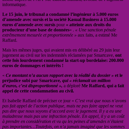
informatique.
Le 15 juin, le tribunal a condamné l’ingénieur à 5.000 euros
d’amende avec sursis et la société Kasual Business à 15.000
euros d’amende avec sursis
pour
« atteinte aux droits du
producteur d’une base de données
« .
« Une sanction pénale
extrêmement mesurée et proportionnée »
aux faits, a estimé Me
Raffard.
Mais les mêmes juges, qui avaient mis en délibéré au 29 juin leur
jugement au civil sur les indemnités réclamées par Smartcave,
ont
cette fois lourdement condamné la start-up bordelaise: 200.000
euros de dommages et intérêts !
«
Ce montant n’a aucun rapport avec la réalité du dossier »
et le
préjudice subi par Smartcave
, qui « réclamait un million
d’euros, c’est disproportionné »,
a déploré
Me Raffard, qui a fait
appel de cette condamnation au civil.
Et Isabelle Raffard de préciser ce jour «
C’est vrai que nous n’avons
pas fait appel de l’action publique, mais ne pas faire appel ne veut
pas dire que nous soyons d’accord avec le jugement. Il y a eu une
maladresse mais pas une infraction pénale. En appel, il y a un coût
à prendre en considération et vu qu les peines d’amendes n’étaient
pas importantes…Toutefois, on n’a jamais imaginé que les sommes