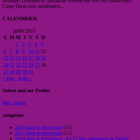
humaine, l'humilité et l'humanité doivent être nos fils conducteurs.
Carpe Diem avec modération...
CALENDRIER
juillet 2015
L
M
M
J
V
S
D
1
2
3
4
5
6
7
8
9
10
11
12
13
14
15
16
17
18
19
20
21
22
23
24
25
26
27
28
29
30
31
« Juin
Août »
Suivez-moi sur Twitter
Mes Tweets
categories
2016 dans le rétroviseur
(11)
2017 dans le rétroviseur
(13)
2018 dans le rétroviseur : les 12 faits marquants de l'année