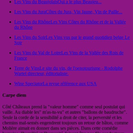
Les Vins du Beaujolais
Qui a le plus Beaujeu...
Les Vins du Jura
Côtes du Jura, Vin Jaune, Vin de Paille...
Les Vins du Rhône
Les Vins Côtes du Rhône et de la Vallée
du Rhône
Les Vins du Soir
Les Vins vus par le grand quotidien belge Le
Soir
Les Vins du Val de Loire
Les Vins de la Vallée des Rois de
France
Terre de Vins
Le site du vin, de l'oenotourisme - Rodolphe
Wartel directeur, éditorialiste.
Wine Spectator
La revue référence aux USA
Carpe diem
Côté Châteaux prend la "valeur homme" comme seul postulat qui
vaille. Au diable les" m'as-tu-vu" et autres "ballons de baudruche".
Seule la corde de la sensibilité a droit de citer, la perversité et les
chemins mal-semés engendrent toujours un retour de bâton, comme
Molière aimait en donner dans ses pièces. Dans cette comédie