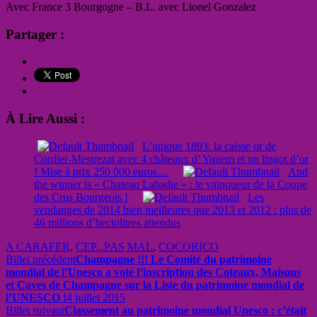
Avec France 3 Bourgogne – B.L. avec Lionel Gonzalez
Partager :
À Lire Aussi :
L’unique 1893: la caisse or de
Cordier-Mestrezat avec 4 châteaux d’ Yquem et un lingot d’or
! Mise à prix 250 000 euros…
And
the winner is « Chateau Labadie » : le vainqueur de la Coupe
des Crus Bourgeois !
Les
vendanges de 2014 bien meilleures que 2013 et 2012 : plus de
46 millions d’hectolitres attendus
A CARAFER
,
CEP...PAS MAL
,
COCORICO
Billet précédent
Champagne !!! Le Comité du patrimoine
mondial de l’Unesco a voté l’inscription des Coteaux, Maisons
et Caves de Champagne sur la Liste du patrimoine mondial de
l’UNESCO !
4 juillet 2015
Billet suivant
Classement au patrimoine mondial Unesco : c’était