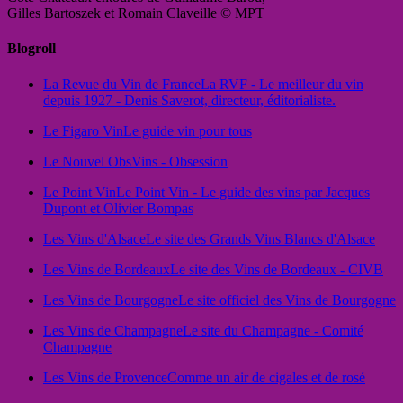
Gilles Bartoszek et Romain Claveille © MPT
Blogroll
La Revue du Vin de France
La RVF - Le meilleur du vin
depuis 1927 - Denis Saverot, directeur, éditorialiste.
Le Figaro Vin
Le guide vin pour tous
Le Nouvel Obs
Vins - Obsession
Le Point Vin
Le Point Vin - Le guide des vins par Jacques
Dupont et Olivier Bompas
Les Vins d'Alsace
Le site des Grands Vins Blancs d'Alsace
Les Vins de Bordeaux
Le site des Vins de Bordeaux - CIVB
Les Vins de Bourgogne
Le site officiel des Vins de Bourgogne
Les Vins de Champagne
Le site du Champagne - Comité
Champagne
Les Vins de Provence
Comme un air de cigales et de rosé