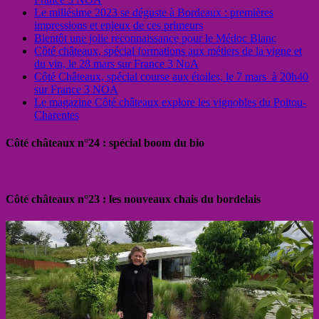
Le millésime 2023 se déguste à Bordeaux : premières
impressions et enjeux de ces primeurs
Bientôt une jolie reconnaissance pour le Médoc Blanc
Côté châteaux, spécial formations aux métiers de la vigne et
du vin, le 28 mars sur France 3 NoA
Côté Châteaux, spécial course aux étoiles, le 7 mars à 20h40
sur France 3 NOA
Le magazine Côté châteaux explore les vignobles du Poitou-
Charentes
Côté châteaux n°24 : spécial boom du bio
Côté châteaux n°23 : les nouveaux chais du bordelais