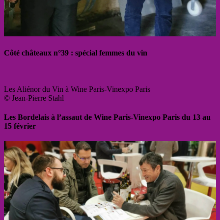
Côté châteaux n°39 : spécial femmes du vin
Les Aliénor du Vin à Wine Paris-Vinexpo Paris
© Jean-Pierre Stahl
Les Bordelais à l’assaut de Wine Paris-Vinexpo Paris du 13 au
15 février