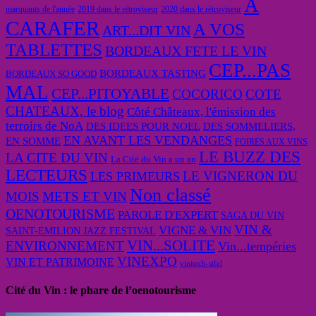
A
marquants de l'année
2019 dans le rétroviseur
2020 dans le rétroviseur
CARAFER
A VOS
ART...DIT VIN
TABLETTES
BORDEAUX FETE LE VIN
CEP...PAS
BORDEAUX TASTING
BORDEAUX SO GOOD
MAL
CEP...PITOYABLE
COCORICO
COTE
CHATEAUX, le blog
Côté Châteaux, l'émission des
terroirs de NoA
DES IDEES POUR NOEL
DES SOMMELIERS,
EN AVANT LES VENDANGES
EN SOMME
FOIRES AUX VINS
LE BUZZ DES
LA CITE DU VIN
La Cité du Vin a un an
LECTEURS
LE VIGNERON DU
LES PRIMEURS
Non classé
MOIS
METS ET VIN
OENOTOURISME
PAROLE D'EXPERT
SAGA DU VIN
VIN &
VIGNE & VIN
SAINT-EMILION JAZZ FESTIVAL
VIN...SOLITE
ENVIRONNEMENT
Vin...tempéries
VINEXPO
VIN ET PATRIMOINE
vinitech-sifel
Cité du Vin : le phare de l’oenotourisme