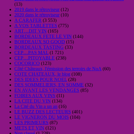
(13)
2019 dans le rétroviseur
(12)
2020 dans le rétroviseur
(10)
A CARAFER
(3 553)
A VOS TABLETTES
(775)
ART…DIT VIN
(165)
BORDEAUX FETE LE VIN
(144)
BORDEAUX SO GOOD
(15)
BORDEAUX TASTING
(33)
CEP…PAS MAL
(1 721)
CEP…PITOYABLE
(238)
COCORICO
(123)
Côté Châteaux, l'émission des terroirs de NoA
(60)
COTE CHATEAUX, le blog
(108)
DES IDEES POUR NOEL
(28)
DES SOMMELIERS, EN SOMME
(32)
EN AVANT LES VENDANGES
(85)
FOIRES AUX VINS
(11)
LA CITE DU VIN
(134)
La Cité du Vin a un an
(16)
LE BUZZ DES LECTEURS
(401)
LE VIGNERON DU MOIS
(104)
LES PRIMEURS
(87)
METS ET VIN
(121)
Non classé
(1 228)