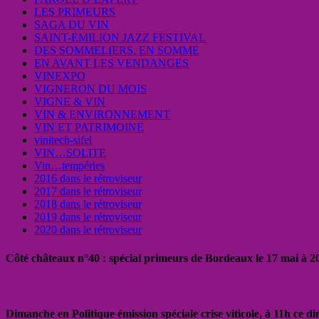
LES PRIMEURS
SAGA DU VIN
SAINT-EMILION JAZZ FESTIVAL
DES SOMMELIERS, EN SOMME
EN AVANT LES VENDANGES
VINEXPO
VIGNERON DU MOIS
VIGNE & VIN
VIN & ENVIRONNEMENT
VIN ET PATRIMOINE
vinitech-sifel
VIN…SOLITE
Vin…tempéries
2016 dans le rétroviseur
2017 dans le rétroviseur
2018 dans le rétroviseur
2019 dans le rétroviseur
2020 dans le rétroviseur
Côté châteaux n°40 : spécial primeurs de Bordeaux le 17 mai à 
Dimanche en Politique émission spéciale crise viticole, à 11h ce 