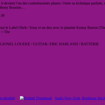
 devient l’un des contrebassistes phares. Outre sa technique parfaite, sa 
Anthony Braxton…
.C.M
sur le Label Okeh / Sony et un duo avec le pianiste Kenny Barron (The
: « The
 LIONEL LOUEKE / GUITAR- ERIC HARLAND / BATTERIE
s identifié
Après New-York, Bordeaux fait r