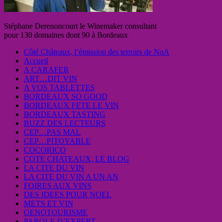
Stéphane Derenoncourt le Winemaker consultant
pour 130 domaines dont 90 à Bordeaux
Côté Châteaux, l’émission des terroirs de NoA
Accueil
A CARAFER
ART…DIT VIN
A VOS TABLETTES
BORDEAUX SO GOOD
BORDEAUX FETE LE VIN
BORDEAUX TASTING
BUZZ DES LECTEURS
CEP…PAS MAL
CEP…PITOYABLE
COCORICO
COTE CHATEAUX, LE BLOG
LA CITE DU VIN
LA CITE DU VIN A UN AN
FOIRES AUX VINS
DES IDEES POUR NOEL
METS ET VIN
OENOTOURISME
PAROLE D’EXPERT