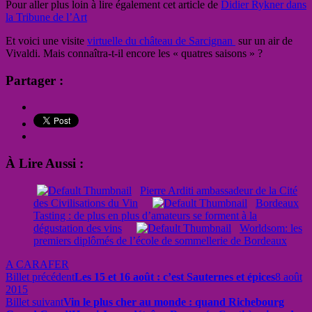
Pour aller plus loin à lire également cet article de
Didier Rykner dans
la Tribune de l’Art
Et voici une visite
virtuelle du château de Sarcignan
sur un air de
Vivaldi. Mais connaîtra-t-il encore les « quatres saisons » ?
Partager :
À Lire Aussi :
Pierre Arditi ambassadeur de la Cité
des Civilisations du Vin
Bordeaux
Tasting : de plus en plus d’amateurs se forment à la
dégustation des vins
Worldsom: les
premiers diplômés de l’école de sommellerie de Bordeaux
A CARAFER
Billet précédent
Les 15 et 16 août : c’est Sauternes et épices
8 août
2015
Billet suivant
Vin le plus cher au monde : quand Richebourg