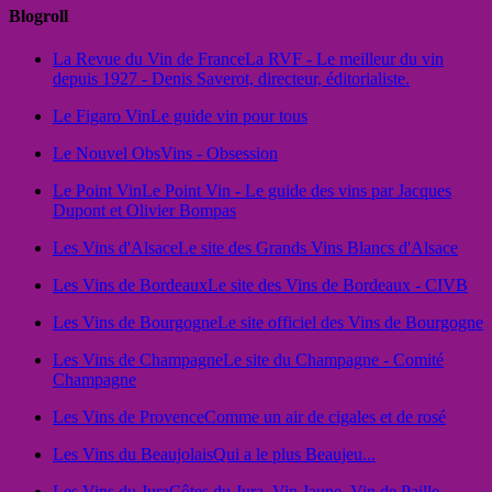
Blogroll
La Revue du Vin de France
La RVF - Le meilleur du vin
depuis 1927 - Denis Saverot, directeur, éditorialiste.
Le Figaro Vin
Le guide vin pour tous
Le Nouvel Obs
Vins - Obsession
Le Point Vin
Le Point Vin - Le guide des vins par Jacques
Dupont et Olivier Bompas
Les Vins d'Alsace
Le site des Grands Vins Blancs d'Alsace
Les Vins de Bordeaux
Le site des Vins de Bordeaux - CIVB
Les Vins de Bourgogne
Le site officiel des Vins de Bourgogne
Les Vins de Champagne
Le site du Champagne - Comité
Champagne
Les Vins de Provence
Comme un air de cigales et de rosé
Les Vins du Beaujolais
Qui a le plus Beaujeu...
Les Vins du Jura
Côtes du Jura, Vin Jaune, Vin de Paille...