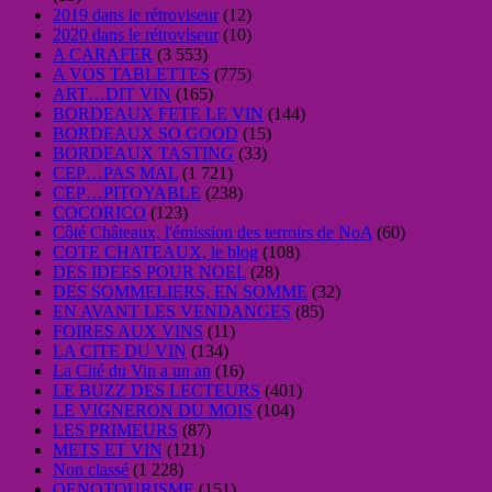
2019 dans le rétroviseur
(12)
2020 dans le rétroviseur
(10)
A CARAFER
(3 553)
A VOS TABLETTES
(775)
ART…DIT VIN
(165)
BORDEAUX FETE LE VIN
(144)
BORDEAUX SO GOOD
(15)
BORDEAUX TASTING
(33)
CEP…PAS MAL
(1 721)
CEP…PITOYABLE
(238)
COCORICO
(123)
Côté Châteaux, l'émission des terroirs de NoA
(60)
COTE CHATEAUX, le blog
(108)
DES IDEES POUR NOEL
(28)
DES SOMMELIERS, EN SOMME
(32)
EN AVANT LES VENDANGES
(85)
FOIRES AUX VINS
(11)
LA CITE DU VIN
(134)
La Cité du Vin a un an
(16)
LE BUZZ DES LECTEURS
(401)
LE VIGNERON DU MOIS
(104)
LES PRIMEURS
(87)
METS ET VIN
(121)
Non classé
(1 228)
OENOTOURISME
(151)