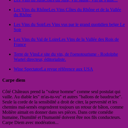
Les Vins du Rhône
Les Vins Côtes du Rhône et de la Vallée
du Rhône
Les Vins du Soir
Les Vins vus par le grand quotidien belge Le
Soir
Les Vins du Val de Loire
Les Vins de la Vallée des Rois de
France
Terre de Vins
Le site du vin, de l'oenotourisme - Rodolphe
Wartel directeur, éditorialiste.
Wine Spectator
La revue référence aux USA
Carpe diem
Côté Châteaux prend la "valeur homme" comme seul postulat qui
vaille. Au diable les" m'as-tu-vu" et autres "ballons de baudruche".
Seule la corde de la sensibilité a droit de citer, la perversité et les
chemins mal-semés engendrent toujours un retour de bâton, comme
Molière aimait en donner dans ses pièces. Dans cette comédie
humaine, l'humilité et l'humanité doivent être nos fils conducteurs.
Carpe Diem avec modération...