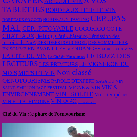
CARAFER
A VOS
ART...DIT VIN
TABLETTES
BORDEAUX FETE LE VIN
CEP...PAS
BORDEAUX TASTING
BORDEAUX SO GOOD
MAL
CEP...PITOYABLE
COCORICO
COTE
CHATEAUX, le blog
Côté Châteaux, l'émission des
terroirs de NoA
DES IDEES POUR NOEL
DES SOMMELIERS,
EN AVANT LES VENDANGES
EN SOMME
FOIRES AUX VINS
LE BUZZ DES
LA CITE DU VIN
La Cité du Vin a un an
LECTEURS
LE VIGNERON DU
LES PRIMEURS
Non classé
MOIS
METS ET VIN
OENOTOURISME
PAROLE D'EXPERT
SAGA DU VIN
VIN &
VIGNE & VIN
SAINT-EMILION JAZZ FESTIVAL
VIN...SOLITE
ENVIRONNEMENT
Vin...tempéries
VINEXPO
VIN ET PATRIMOINE
vinitech-sifel
Cité du Vin : le phare de l’oenotourisme