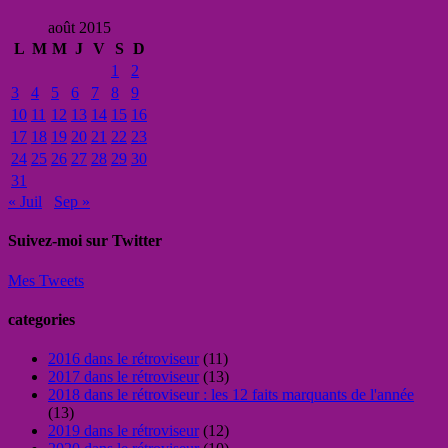
août 2015
L
M
M
J
V
S
D
1
2
3
4
5
6
7
8
9
10
11
12
13
14
15
16
17
18
19
20
21
22
23
24
25
26
27
28
29
30
31
« Juil
Sep »
Suivez-moi sur Twitter
Mes Tweets
categories
2016 dans le rétroviseur
(11)
2017 dans le rétroviseur
(13)
2018 dans le rétroviseur : les 12 faits marquants de l'année
(13)
2019 dans le rétroviseur
(12)