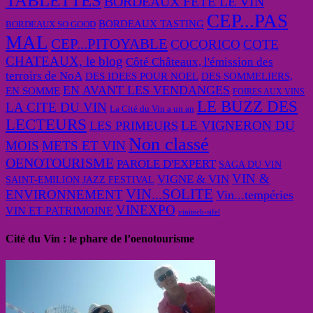
TABLETTES
BORDEAUX FETE LE VIN
CEP...PAS
BORDEAUX TASTING
BORDEAUX SO GOOD
MAL
CEP...PITOYABLE
COCORICO
COTE
CHATEAUX, le blog
Côté Châteaux, l'émission des
terroirs de NoA
DES IDEES POUR NOEL
DES SOMMELIERS,
EN AVANT LES VENDANGES
EN SOMME
FOIRES AUX VINS
LE BUZZ DES
LA CITE DU VIN
La Cité du Vin a un an
LECTEURS
LE VIGNERON DU
LES PRIMEURS
Non classé
MOIS
METS ET VIN
OENOTOURISME
PAROLE D'EXPERT
SAGA DU VIN
VIN &
VIGNE & VIN
SAINT-EMILION JAZZ FESTIVAL
VIN...SOLITE
ENVIRONNEMENT
Vin...tempéries
VINEXPO
VIN ET PATRIMOINE
vinitech-sifel
Cité du Vin : le phare de l’oenotourisme