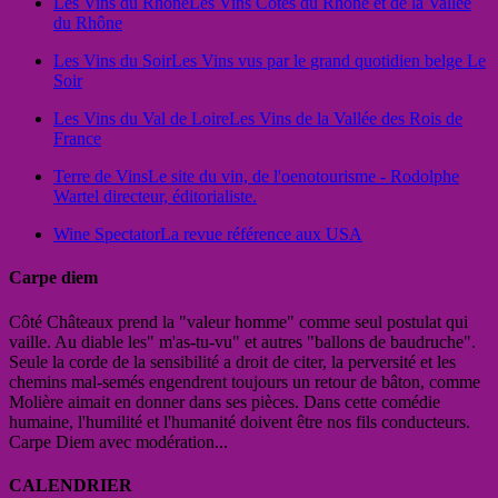
Les Vins du Rhône
Les Vins Côtes du Rhône et de la Vallée
du Rhône
Les Vins du Soir
Les Vins vus par le grand quotidien belge Le
Soir
Les Vins du Val de Loire
Les Vins de la Vallée des Rois de
France
Terre de Vins
Le site du vin, de l'oenotourisme - Rodolphe
Wartel directeur, éditorialiste.
Wine Spectator
La revue référence aux USA
Carpe diem
Côté Châteaux prend la "valeur homme" comme seul postulat qui
vaille. Au diable les" m'as-tu-vu" et autres "ballons de baudruche".
Seule la corde de la sensibilité a droit de citer, la perversité et les
chemins mal-semés engendrent toujours un retour de bâton, comme
Molière aimait en donner dans ses pièces. Dans cette comédie
humaine, l'humilité et l'humanité doivent être nos fils conducteurs.
Carpe Diem avec modération...
CALENDRIER