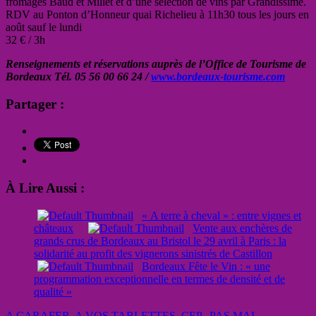
fromages Baud et Millet et d’une sélection de vins par Grandissime.
RDV au Ponton d’Honneur quai Richelieu à 11h30 tous les jours en
août sauf le lundi
32 € / 3h
Renseignements et réservations auprès de l’Office de Tourisme de
Bordeaux Tél. 05 56 00 66 24 /
www.bordeaux-tourisme.com
Partager :
À Lire Aussi :
« A terre à cheval » : entre vignes et
châteaux
Vente aux enchères de
grands crus de Bordeaux au Bristol le 29 avril à Paris : la
solidarité au profit des vignerons sinistrés de Castillon
Bordeaux Fête le Vin : « une
programmation exceptionnelle en termes de densité et de
qualité »
A CARAFER
,
A VOS TABLETTES
,
CEP...PAS MAL