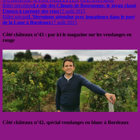
Billet précédent
Le site des Climats de Bourgogne: le joyau classé
Unesco à caresser des yeux
15 août 2015
Billet suivant
L’Hermione attendue avec impatience dans le port
de la Lune à Bordeaux
17 août 2015
Côté châteaux n°43 : par ici le magazine sur les vendanges en
rouge
Côté châteaux n°42, spécial vendanges en blanc à Bordeaux