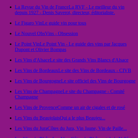
La Revue du Vin de France
La RVF - Le meilleur du vin
depuis 1927 - Denis Saverot, directeur, éditorialiste.
Le Figaro Vin
Le guide vin pour tous
Le Nouvel Obs
Vins - Obsession
Le Point Vin
Le Point Vin - Le guide des vins par Jacques
Dupont et Olivier Bompas
Les Vins d'Alsace
Le site des Grands Vins Blancs d'Alsace
Les Vins de Bordeaux
Le site des Vins de Bordeaux - CIVB
Les Vins de Bourgogne
Le site officiel des Vins de Bourgogne
Les Vins de Champagne
Le site du Champagne - Comité
Champagne
Les Vins de Provence
Comme un air de cigales et de rosé
Les Vins du Beaujolais
Qui a le plus Beaujeu...
Les Vins du Jura
Côtes du Jura, Vin Jaune, Vin de Paille...