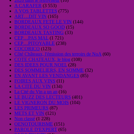
2020 dans le rétroviseur
(10)
A CARAFER
(3 553)
A VOS TABLETTES
(775)
ART…DIT VIN
(165)
BORDEAUX FETE LE VIN
(144)
BORDEAUX SO GOOD
(15)
BORDEAUX TASTING
(33)
CEP…PAS MAL
(1 721)
CEP…PITOYABLE
(238)
COCORICO
(123)
Côté Châteaux, l'émission des terroirs de NoA
(60)
COTE CHATEAUX, le blog
(108)
DES IDEES POUR NOEL
(28)
DES SOMMELIERS, EN SOMME
(32)
EN AVANT LES VENDANGES
(85)
FOIRES AUX VINS
(11)
LA CITE DU VIN
(134)
La Cité du Vin a un an
(16)
LE BUZZ DES LECTEURS
(401)
LE VIGNERON DU MOIS
(104)
LES PRIMEURS
(87)
METS ET VIN
(121)
Non classé
(1 228)
OENOTOURISME
(151)
PAROLE D'EXPERT
(65)