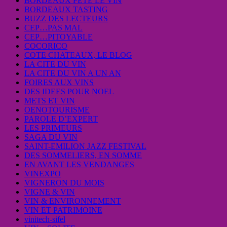
BORDEAUX FETE LE VIN
BORDEAUX TASTING
BUZZ DES LECTEURS
CEP…PAS MAL
CEP…PITOYABLE
COCORICO
COTE CHATEAUX, LE BLOG
LA CITE DU VIN
LA CITE DU VIN A UN AN
FOIRES AUX VINS
DES IDEES POUR NOEL
METS ET VIN
OENOTOURISME
PAROLE D’EXPERT
LES PRIMEURS
SAGA DU VIN
SAINT-EMILION JAZZ FESTIVAL
DES SOMMELIERS, EN SOMME
EN AVANT LES VENDANGES
VINEXPO
VIGNERON DU MOIS
VIGNE & VIN
VIN & ENVIRONNEMENT
VIN ET PATRIMOINE
vinitech-sifel