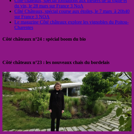
Côté châteaux, spécial formations aux métiers de la vigne et
du vin, le 28 mars sur France 3 NoA
Côté Châteaux, spécial course aux étoiles, le 7 mars à 20h40
sur France 3 NOA
Le magazine Côté châteaux explore les vignobles du Poitou-
Charentes
Côté châteaux n°24 : spécial boom du bio
Côté châteaux n°23 : les nouveaux chais du bordelais