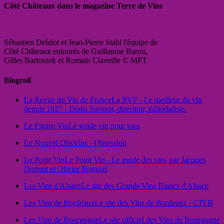
Côté Châteaux dans le magazine Terre de Vins
Sébastien Delalot et Jean-Pierre Stahl l'équipe de
Côté Châteaux entourés de Guillaume Barou,
Gilles Bartoszek et Romain Claveille © MPT
Blogroll
La Revue du Vin de France
La RVF - Le meilleur du vin
depuis 1927 - Denis Saverot, directeur, éditorialiste.
Le Figaro Vin
Le guide vin pour tous
Le Nouvel Obs
Vins - Obsession
Le Point Vin
Le Point Vin - Le guide des vins par Jacques
Dupont et Olivier Bompas
Les Vins d'Alsace
Le site des Grands Vins Blancs d'Alsace
Les Vins de Bordeaux
Le site des Vins de Bordeaux - CIVB
Les Vins de Bourgogne
Le site officiel des Vins de Bourgogne