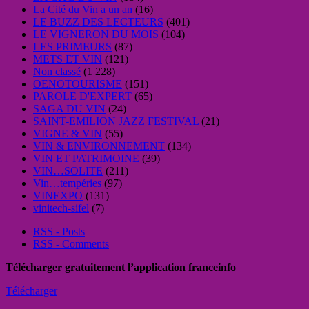
La Cité du Vin a un an
(16)
LE BUZZ DES LECTEURS
(401)
LE VIGNERON DU MOIS
(104)
LES PRIMEURS
(87)
METS ET VIN
(121)
Non classé
(1 228)
OENOTOURISME
(151)
PAROLE D'EXPERT
(65)
SAGA DU VIN
(24)
SAINT-EMILION JAZZ FESTIVAL
(21)
VIGNE & VIN
(55)
VIN & ENVIRONNEMENT
(134)
VIN ET PATRIMOINE
(39)
VIN…SOLITE
(211)
Vin…tempéries
(97)
VINEXPO
(131)
vinitech-sifel
(7)
RSS - Posts
RSS - Comments
Télécharger gratuitement l’application franceinfo
Télécharger