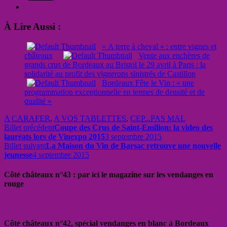
À Lire Aussi :
« A terre à cheval » : entre vignes et
châteaux
Vente aux enchères de
grands crus de Bordeaux au Bristol le 29 avril à Paris : la
solidarité au profit des vignerons sinistrés de Castillon
Bordeaux Fête le Vin : « une
programmation exceptionnelle en termes de densité et de
qualité »
A CARAFER
,
A VOS TABLETTES
,
CEP...PAS MAL
Billet précédent
Coupe des Crus de Saint-Emilion: la video des
lauréats lors de Vinexpo 2015
3 septembre 2015
Billet suivant
La Maison du Vin de Barsac retrouve une nouvelle
jeunesse
4 septembre 2015
Côté châteaux n°43 : par ici le magazine sur les vendanges en
rouge
Côté châteaux n°42, spécial vendanges en blanc à Bordeaux