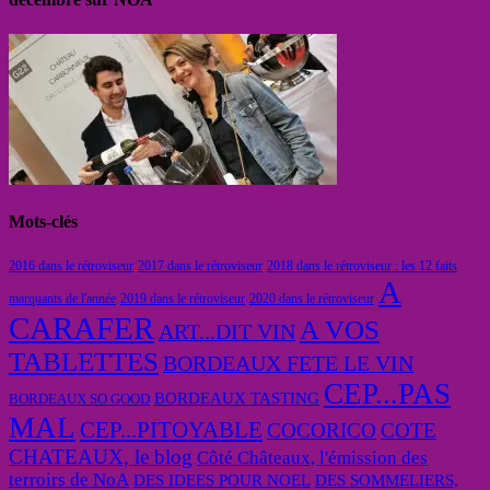
Mots-clés
2016 dans le rétroviseur
2017 dans le rétroviseur
2018 dans le rétroviseur : les 12 faits
A
marquants de l'année
2019 dans le rétroviseur
2020 dans le rétroviseur
CARAFER
A VOS
ART...DIT VIN
TABLETTES
BORDEAUX FETE LE VIN
CEP...PAS
BORDEAUX TASTING
BORDEAUX SO GOOD
MAL
CEP...PITOYABLE
COCORICO
COTE
CHATEAUX, le blog
Côté Châteaux, l'émission des
terroirs de NoA
DES IDEES POUR NOEL
DES SOMMELIERS,