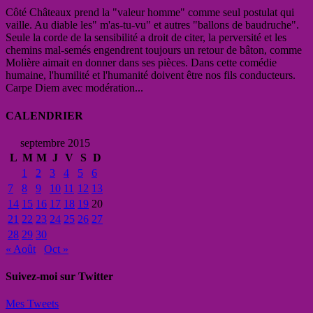
Côté Châteaux prend la "valeur homme" comme seul postulat qui
vaille. Au diable les" m'as-tu-vu" et autres "ballons de baudruche".
Seule la corde de la sensibilité a droit de citer, la perversité et les
chemins mal-semés engendrent toujours un retour de bâton, comme
Molière aimait en donner dans ses pièces. Dans cette comédie
humaine, l'humilité et l'humanité doivent être nos fils conducteurs.
Carpe Diem avec modération...
CALENDRIER
septembre 2015
L
M
M
J
V
S
D
1
2
3
4
5
6
7
8
9
10
11
12
13
14
15
16
17
18
19
20
21
22
23
24
25
26
27
28
29
30
« Août
Oct »
Suivez-moi sur Twitter
Mes Tweets