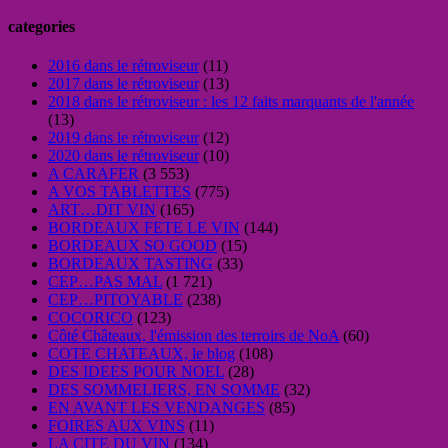
categories
2016 dans le rétroviseur
(11)
2017 dans le rétroviseur
(13)
2018 dans le rétroviseur : les 12 faits marquants de l'année
(13)
2019 dans le rétroviseur
(12)
2020 dans le rétroviseur
(10)
A CARAFER
(3 553)
A VOS TABLETTES
(775)
ART…DIT VIN
(165)
BORDEAUX FETE LE VIN
(144)
BORDEAUX SO GOOD
(15)
BORDEAUX TASTING
(33)
CEP…PAS MAL
(1 721)
CEP…PITOYABLE
(238)
COCORICO
(123)
Côté Châteaux, l'émission des terroirs de NoA
(60)
COTE CHATEAUX, le blog
(108)
DES IDEES POUR NOEL
(28)
DES SOMMELIERS, EN SOMME
(32)
EN AVANT LES VENDANGES
(85)
FOIRES AUX VINS
(11)
LA CITE DU VIN
(134)