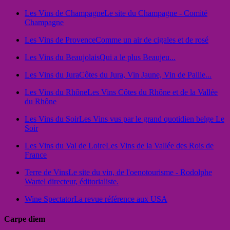
Les Vins de Champagne
Le site du Champagne - Comité
Champagne
Les Vins de Provence
Comme un air de cigales et de rosé
Les Vins du Beaujolais
Qui a le plus Beaujeu...
Les Vins du Jura
Côtes du Jura, Vin Jaune, Vin de Paille...
Les Vins du Rhône
Les Vins Côtes du Rhône et de la Vallée
du Rhône
Les Vins du Soir
Les Vins vus par le grand quotidien belge Le
Soir
Les Vins du Val de Loire
Les Vins de la Vallée des Rois de
France
Terre de Vins
Le site du vin, de l'oenotourisme - Rodolphe
Wartel directeur, éditorialiste.
Wine Spectator
La revue référence aux USA
Carpe diem