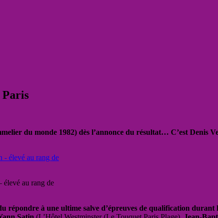
 Paris
melier du monde 1982) dès l’annonce du résultat… C’est Denis Vern
élevé au rang de
u répondre à une ultime salve d’épreuves de qualification durant le
ann Satin
(L’Hôtel Westminster (Le Touquet Paris Plage),
Jean-Bapti