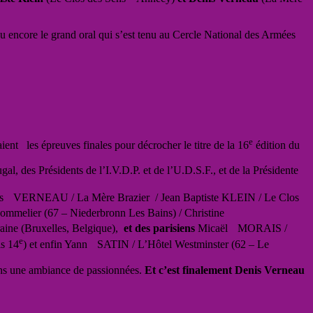
ou encore le grand oral qui s’est tenu au Cercle National des Armées
e
nt les épreuves finales pour décrocher le titre de la 16
édition du
, des Présidents de l’I.V.D.P. et de l’U.D.S.F., et de la Présidente
nis VERNEAU / La Mère Brazier / Jean Baptiste KLEIN / Le Clos
ommelier (67 – Niederbronn Les Bains) / Christine
ine (Bruxelles, Belgique),
et des parisiens
Micaël MORAIS /
e
s 14
) et enfin Yann SATIN / L’Hôtel Westminster (62 – Le
ans une ambiance de passionnées.
Et c’est finalement Denis Verneau