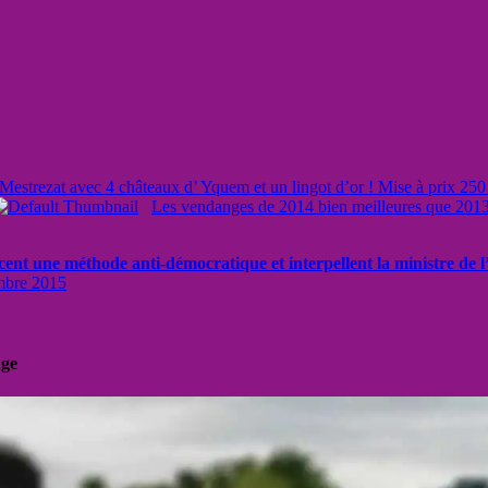
-Mestrezat avec 4 châteaux d’ Yquem et un lingot d’or ! Mise à prix 2
Les vendanges de 2014 bien meilleures que 2013 e
ent une méthode anti-démocratique et interpellent la ministre de
mbre 2015
uge