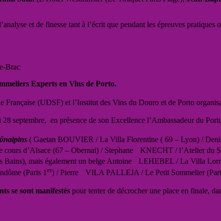
nalyse et de finesse tant à l’écrit que pendant les épreuves pratiques 
re-Brac
ommeliers Experts en Vins de Porto.
Française (UDSF) et l’Institut des Vins du Douro et de Porto organisaie
 28 septembre, en présence de son Excellence l’Ambassadeur du Portugal
ônalpins
( Gaetan BOUVIER / La Villa Florentine ( 69 – Lyon) / De
 cours d’Alsace (67 – Obernai) / Stephane KNECHT / l’Atelier du S
ains), mais également un belge Antoine LEHEBEL / La Villa Lorra
er
ndôme (Paris 1
) / Pierre VILA PALLEJA / Le Petit Sommelier (Pari
nts se sont manifestés
pour tenter de décrocher une place en finale, d