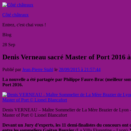
Côté châteaux
Entrez, c'est chai vous !
Blog
28
Sep
Denis Verneau sacré Master of Port 2016 à
Publié par
Jean-Pierre Stahl
le
28/09/2015 à 21:57:44
La nouvelle a été partagée par Philippe Faure-Brac (meilleur som
Port 2016.
Denis VERNEAU – Maître Sommelier de La Mère Brazier de Lyon – 
Master of Port © Lionel Blancafort
Devant un Jury d’experts, les 11 demi-finalistes du concours ont d
entre les sommeliers Gaëtan Bouvier
(La Villa Florentine – Lyon),
Y