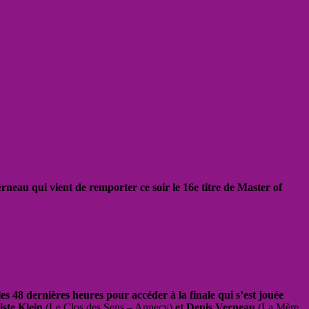
eau qui vient de remporter ce soir le 16e titre de Master of
s 48 dernières heures pour accéder à la finale qui s’est jouée
ste Klein
(Le Clos des Sens – Annecy)
et Denis Verneau
(La Mère