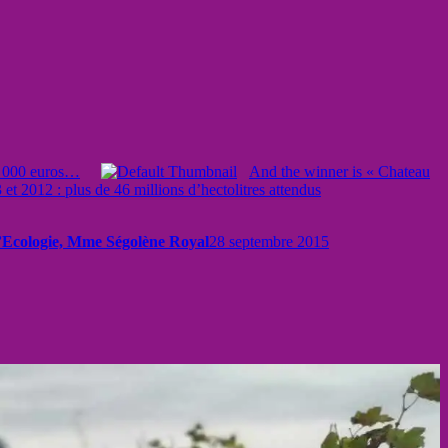
50 000 euros…
And the winner is « Chateau
t 2012 : plus de 46 millions d’hectolitres attendus
 l’Ecologie, Mme Ségolène Royal
28 septembre 2015