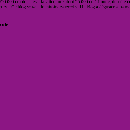
50 000 emplois liés à la viticulture, dont 55 000 en Gironde; derrière c
eurs... Ce blog se veut le miroir des terroirs. Un blog à déguster sans m
cule