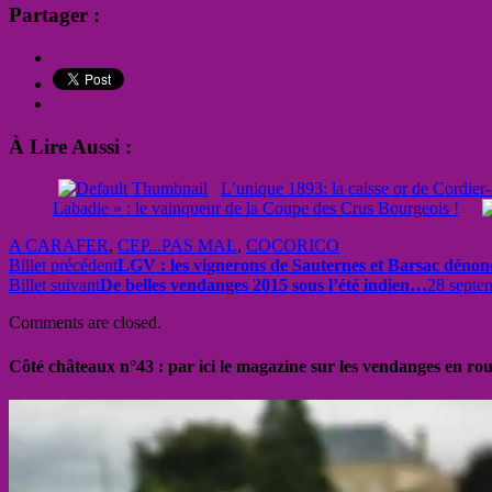
Partager :
À Lire Aussi :
L’unique 1893: la caisse or de Cordier
Labadie » : le vainqueur de la Coupe des Crus Bourgeois !
A CARAFER
,
CEP...PAS MAL
,
COCORICO
Billet précédent
LGV : les vignerons de Sauternes et Barsac dénonc
Billet suivant
De belles vendanges 2015 sous l’été indien…
28 septe
Comments are closed.
Côté châteaux n°43 : par ici le magazine sur les vendanges en ro