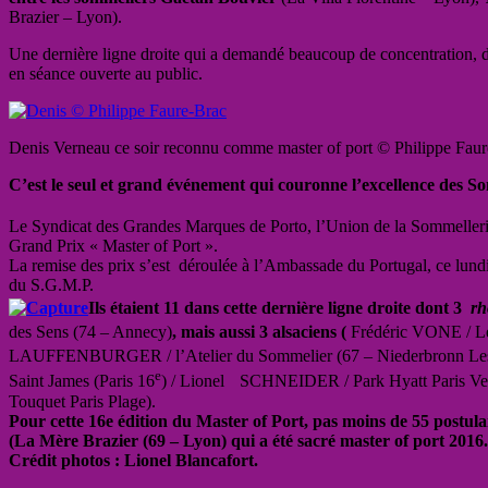
Brazier – Lyon).
Une dernière ligne droite qui a demandé beaucoup de concentration, d’a
en séance ouverte au public.
Denis Verneau ce soir reconnu comme master of port © Philippe Fau
C’est le seul et grand événement qui couronne l’excellence des S
Le Syndicat des Grandes Marques de Porto, l’Union de la Sommellerie 
Grand Prix « Master of Port ».
La remise des prix s’est déroulée à l’Ambassade du Portugal, ce lundi
du S.G.M.P.
Ils étaient 11 dans cette dernière ligne droite dont 3
rh
des Sens (74 – Annecy)
, mais aussi 3 alsaciens (
Frédéric VONE / Le
LAUFFENBURGER / l’Atelier du Sommelier (67 – Niederbronn Les B
e
Saint James (Paris 16
) / Lionel SCHNEIDER / Park Hyatt Paris Ve
Touquet Paris Plage).
Pour cette 16e édition du Master of Port, pas moins de 55 postula
(La Mère Brazier (69 – Lyon) qui a été sacré master of port 2016.
Crédit photos : Lionel Blancafort.