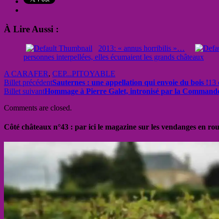
À Lire Aussi :
2013: « annus horribilis »…
personnes interpellées, elles écumaient les grands châteaux
A CARAFER
,
CEP...PITOYABLE
Billet précédent
Sauternes : une appellation qui envoie du bois !
13 
Billet suivant
Hommage à Pierre Galet, intronisé par la Commande
Comments are closed.
Côté châteaux n°43 : par ici le magazine sur les vendanges en ro