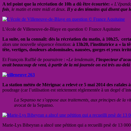
A tel point que la récréation de 10h a dû être écourtée:
« L’épandag
fois
, le matin et entre midi et deux.
Il y a des témoins qui disent que le
L’école de Villeneuve-de-Blaye en question © France Aquitaine
La suite, on la connaît: dès la récréation du matin, à 10h25, cert
alors une nouvelle séquence émotion:
à 13h20, l’institutrice a « la t
tête, vertiges, douleurs abdominales, nausées, gorges et yeux irrité
Et François Ruffié de poursuivre : »
Le lendemain,
l’inspecteur d’acad
avait beaucoup de vent, à partir de la mi-journée on est très au-del
La station météo de Mérignac a relevé ce 5 mai 2014 des rafales 
poudrage (car l’utilisation est strictement réglementée à un degré d’int
La Sepanso ne s’oppose aux traitements, aux principes de la viti
avocat de la Sepanso.
Marie-Lys Bibeyran a alncé une pétition qui a recueilli prsè de 13 00