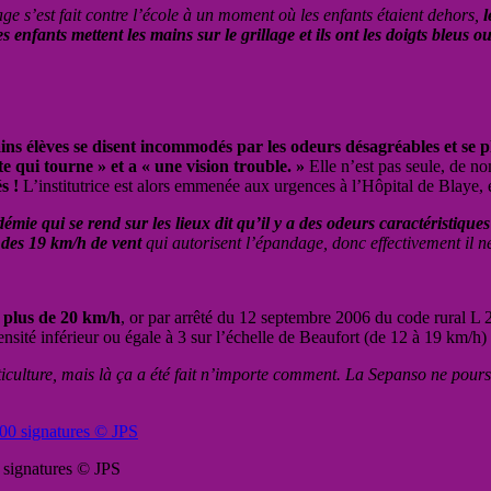
e s’est fait contre l’école à un moment où les enfants étaient dehors,
l
s enfants mettent les mains sur le grillage et ils ont les doigts bleus o
ains élèves se disent incommodés par les odeurs désagréables et se 
ête qui tourne » et a « une vision trouble. »
Elle n’est pas seule, de no
s !
L’institutrice est alors emmenée aux urgences à l’Hôpital de Blaye, 
émie qui se rend sur les lieux dit qu’il y a des odeurs caractéristiques
à des 19 km/h de vent
qui autorisent l’épandage, donc effectivement il ne
à plus de 20 km/h
, or par arrêté du 12 septembre 2006 du code rural L 2
ensité inférieur ou égale à 3 sur l’échelle de Beaufort (de 12 à 19 km/h)
culture, mais là ça a été fait n’importe comment. La Sepanso ne poursuit 
0 signatures © JPS