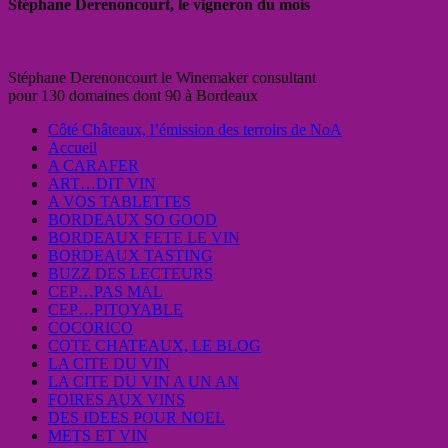
Stéphane Derenoncourt, le vigneron du mois
Stéphane Derenoncourt le Winemaker consultant
pour 130 domaines dont 90 à Bordeaux
Côté Châteaux, l’émission des terroirs de NoA
Accueil
A CARAFER
ART…DIT VIN
A VOS TABLETTES
BORDEAUX SO GOOD
BORDEAUX FETE LE VIN
BORDEAUX TASTING
BUZZ DES LECTEURS
CEP…PAS MAL
CEP…PITOYABLE
COCORICO
COTE CHATEAUX, LE BLOG
LA CITE DU VIN
LA CITE DU VIN A UN AN
FOIRES AUX VINS
DES IDEES POUR NOEL
METS ET VIN