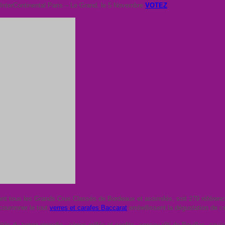
l’InterContinental Paris – Le Grand, le 5 Novembre
VOTEZ
ent tous les Grands Crus Classés de Bordeaux et assimilés, soit 279 référenc
ouronner le tout
verres et carafes Baccarat
embellissent la dégustation de 
tés du terroir girondin : cèpes grillés et confits, agneau rôti de Pauillac, cav