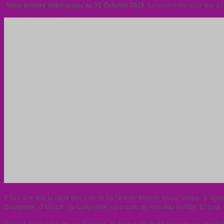
Vous pouvez voter jusqu’au 31 Octobre 2015
. La cérémonie aura lieu à 
Il faut dire que l
a carte des vins de La Grande Maison assez unique: y figur
Bourgogne, d’Alsace, du Languedoc ou encore du nouveau monde. Et pour c
Pour se faire plaisir en cet automne, le chef multi-étoilé propose ses spéciali