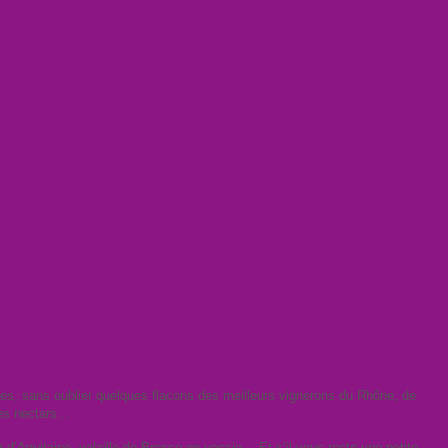
es, sans oublier quelques flacons des meilleurs vignerons du Rhône, de
ces nectars…
iar d’Aquitaine, volaille de Bresse en vessie… Et s’il vous reste une petite