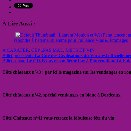
À Lire Aussi :
Laurent Moujon et Wei Feng lancent un
répondre à l’éternel dilemme pour l’alliance Vins & Fromages
A CARAFER
,
CEP...PAS MAL
,
METS ET VIN
Billet précédent
« La Cité des Civilisations du Vin » est officiellem
Billet suivant
Le CIVB ouvre son 5ème bar à l’international à Fuk
Côté châteaux n°43 : par ici le magazine sur les vendanges en ro
Côté châteaux n°42, spécial vendanges en blanc à Bordeaux
Côté Châteaux n°41 vous retrace la fabuleuse fête du vin