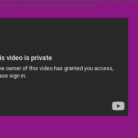
ux agrumes, signé par la Chef Pâtissière Satomi Kanai…