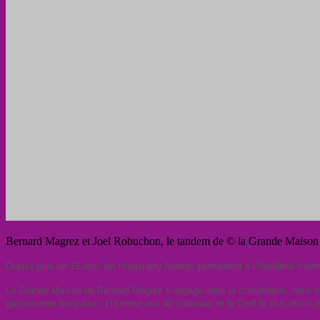
Bernard Magrez et Joel Robuchon, le tandem de © la Grande Maison
Depuis plus de 15 ans, les Hospitality Awards permettent à l’hôtellerie Inter
La Grande Maison de Bernard Magrez s’engage dans la compétition, dans l
gastronomie française : l’Homme aux 40 châteaux et le Chef le plus étoilé 