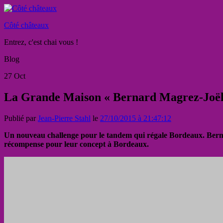
Côté châteaux
Entrez, c'est chai vous !
Blog
27
Oct
La Grande Maison « Bernard Magrez-Joël 
Publié par
Jean-Pierre Stahl
le
27/10/2015 à 21:47:12
Un nouveau challenge pour le tandem qui régale Bordeaux. Berna
récompense pour leur concept à Bordeaux.