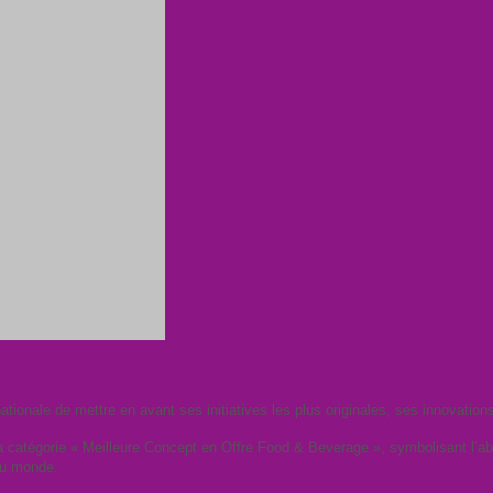
nationale de mettre en avant ses initiatives les plus originales, ses innovation
a catégorie « Meilleure Concept en Offre Food & Beverage », symbolisant l’
au monde.