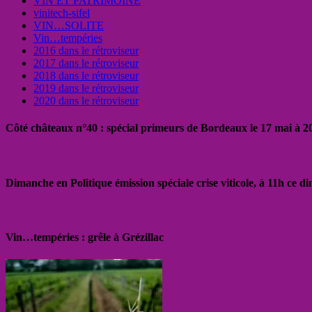
VIN ET PATRIMOINE
vinitech-sifel
VIN…SOLITE
Vin…tempéries
2016 dans le rétroviseur
2017 dans le rétroviseur
2018 dans le rétroviseur
2019 dans le rétroviseur
2020 dans le rétroviseur
Côté châteaux n°40 : spécial primeurs de Bordeaux le 17 mai à 
Dimanche en Politique émission spéciale crise viticole, à 11h ce 
Vin…tempéries : grêle à Grézillac