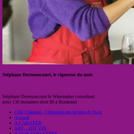
Stéphane Derenoncourt, le vigneron du mois
Stéphane Derenoncourt le Winemaker consultant
pour 130 domaines dont 90 à Bordeaux
Côté Châteaux, l’émission des terroirs de NoA
Accueil
A CARAFER
ART…DIT VIN
A VOS TABLETTES