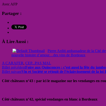
Avec AFP
Partager :
À Lire Aussi :
Pierre Arditi ambassadeur de la Cité de
nouvelle histoire d’amour…des vins de Bordeaux
A CARAFER
,
CEP...PAS MAL
Billet précédent
Foire aux Quinconces : c’est aussi la fête du jambo
Billet suivant
Vin et Société se réjouit de l’éclaircissement de la lo
Côté châteaux n°43 : par ici le magazine sur les vendanges en ro
Côté châteaux n°42, spécial vendanges en blanc à Bordeaux