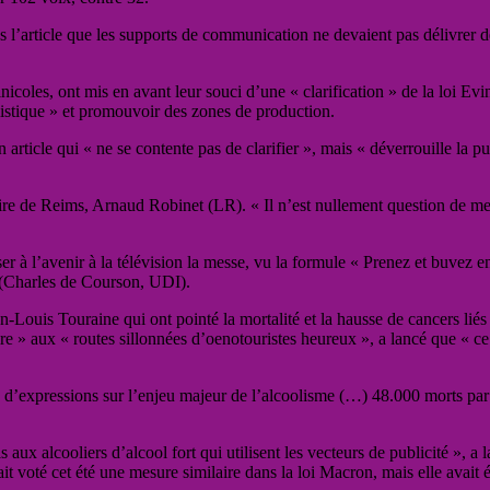
l’article que les supports de communication ne devaient pas délivrer 
es, ont mis en avant leur souci d’une « clarification » de la loi Evin vi
nalistique » et promouvoir des zones de production.
 article qui « ne se contente pas de clarifier », mais « déverrouille la p
ire de Reims, Arnaud Robinet (LR). « Il n’est nullement question de mettr
user à l’avenir à la télévision la messe, vu la formule « Prenez et buvez 
 (Charles de Courson, UDI).
n-Louis Touraine qui ont pointé la mortalité et la hausse de cancers liés
ire » aux « routes sillonnées d’oenotouristes heureux », a lancé que « c
u d’expressions sur l’enjeu majeur de l’alcoolisme (…) 48.000 morts par a
ais aux alcooliers d’alcool fort qui utilisent les vecteurs de publicité 
ait voté cet été une mesure similaire dans la loi Macron, mais elle avait 