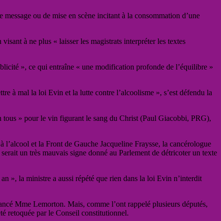
de message ou de mise en scène incitant à la consommation d’une
sant à ne plus « laisser les magistrats interpréter les textes
ublicité », ce qui entraîne « une modification profonde de l’équilibre »
e à mal la loi Evin et la lutte contre l’alcoolisme », s’est défendu la
en tous » pour le vin
figurant le sang du Christ (Paul Giacobbi, PRG),
 à l’alcool et la Front de Gauche Jacqueline Fraysse, la cancérologue
e serait un très mauvais signe donné au Parlement de détricoter un texte
n », la ministre a aussi répété que rien dans la loi Evin n’interdit
», a lancé Mme Lemorton. Mais, comme l’ont rappelé plusieurs députés,
été retoquée par le Conseil constitutionnel.