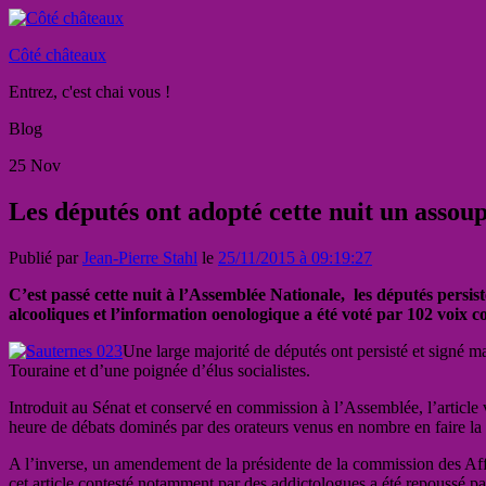
Côté châteaux
Entrez, c'est chai vous !
Blog
25
Nov
Les députés ont adopté cette nuit un assoup
Publié par
Jean-Pierre Stahl
le
25/11/2015 à 09:19:27
C’est passé cette nuit à l’Assemblée Nationale, les députés persiste
alcooliques et l’information oenologique a été voté par 102 voix c
Une large majorit
é de députés ont persisté et signé m
Touraine et d’une poignée d’élus socialistes.
Introduit au Sénat et conservé en commission à l’Assemblée, l’article v
heure de débats dominés par des orateurs venus en nombre en faire la d
A l’inverse, un amendement de la présidente de la commission des Affa
cet article contesté notamment par des addictologues a été repoussé pa