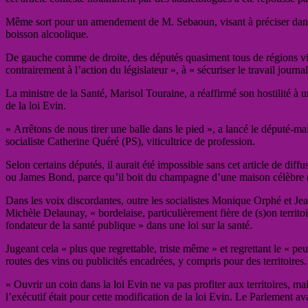
Même sort pour un amendement de M. Sebaoun, visant à préciser dans 
boisson alcoolique.
De gauche comme de droite, des députés quasiment tous de régions vinicol
contrairement à l’action du législateur », à « sécuriser le travail jour
La ministre de la Santé, Marisol Touraine, a réaffirmé son hostilité à un
de la loi Evin.
« Arrêtons de nous tirer une balle dans le pied », a lancé le député-ma
socialiste Catherine Quéré (PS), viticultrice de profession.
Selon certains députés, il aurait été impossible sans cet article de diff
ou James Bond, parce qu’il boit du champagne d’une maison célèbre
Dans les voix discordantes, outre les socialistes Monique Orphé et Jea
Michèle Delaunay, « bordelaise, particulièrement fière de (s)on territo
fondateur de la santé publique » dans une loi sur la santé.
Jugeant cela « plus que regrettable, triste même » et regrettant le « pe
routes des vins ou publicités encadrées, y compris pour des territoires.
« Ouvrir un coin dans la loi Evin ne va pas profiter aux territoires, m
l’exécutif était pour cette modification de la loi Evin. Le Parlement av