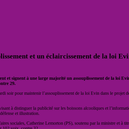
lissement et un éclaircissement de la loi Ev
nt et signent à une large majorité un assouplissement de la loi Evin.
ontre 29.
ardi soir pour maintenir l’assouplissement
de la loi Evin dans le projet 
isant à distinguer la publicité sur les boissons alcooliques et l’informa
éfense et illustration.
ires sociales, Catherine Lemorton (PS), soutenu par la ministre et à ti
r 102 voix, contre 32.