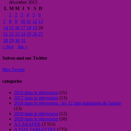
décembre 2015
L
M
M
J
V
S
D
1
2
3
4
5
6
7
8
9
10
11
12
13
14
15
16
17
18
19
20
21
22
23
24
25
26
27
28
29
30
31
« Nov
Jan »
Suivez-moi sur Twitter
Mes Tweets
categories
2016 dans le rétroviseur
(11)
2017 dans le rétroviseur
(13)
2018 dans le rétroviseur : les 12 faits marquants de l'année
(13)
2019 dans le rétroviseur
(12)
2020 dans le rétroviseur
(10)
A CARAFER
(3 553)
A VOS TABLETTES
(775)