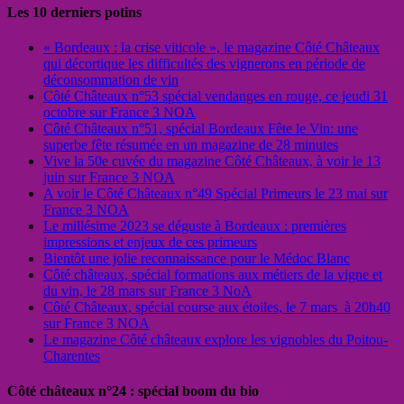
Les 10 derniers potins
« Bordeaux : la crise viticole », le magazine Côté Châteaux
qui décortique les difficultés des vignerons en période de
déconsommation de vin
Côté Châteaux n°53 spécial vendanges en rouge, ce jeudi 31
octobre sur France 3 NOA
Côté Châteaux n°51, spécial Bordeaux Fête le Vin: une
superbe fête résumée en un magazine de 28 minutes
Vive la 50e cuvée du magazine Côté Châteaux, à voir le 13
juin sur France 3 NOA
A voir le Côté Châteaux n°49 Spécial Primeurs le 23 mai sur
France 3 NOA
Le millésime 2023 se déguste à Bordeaux : premières
impressions et enjeux de ces primeurs
Bientôt une jolie reconnaissance pour le Médoc Blanc
Côté châteaux, spécial formations aux métiers de la vigne et
du vin, le 28 mars sur France 3 NoA
Côté Châteaux, spécial course aux étoiles, le 7 mars à 20h40
sur France 3 NOA
Le magazine Côté châteaux explore les vignobles du Poitou-
Charentes
Côté châteaux n°24 : spécial boom du bio