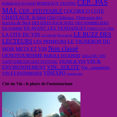
CEP...PAS
BORDEAUX TASTING
BORDEAUX SO GOOD
MAL
CEP...PITOYABLE
COCORICO
COTE
CHATEAUX, le blog
Côté Châteaux, l'émission des
terroirs de NoA
DES IDEES POUR NOEL
DES SOMMELIERS,
EN AVANT LES VENDANGES
EN SOMME
FOIRES AUX VINS
LE BUZZ DES
LA CITE DU VIN
La Cité du Vin a un an
LECTEURS
LE VIGNERON DU
LES PRIMEURS
Non classé
MOIS
METS ET VIN
OENOTOURISME
PAROLE D'EXPERT
SAGA DU VIN
VIN &
VIGNE & VIN
SAINT-EMILION JAZZ FESTIVAL
VIN...SOLITE
ENVIRONNEMENT
Vin...tempéries
VINEXPO
VIN ET PATRIMOINE
vinitech-sifel
Cité du Vin : le phare de l’oenotourisme