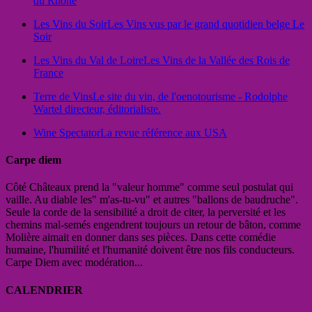
du Rhône
Les Vins du Soir
Les Vins vus par le grand quotidien belge Le
Soir
Les Vins du Val de Loire
Les Vins de la Vallée des Rois de
France
Terre de Vins
Le site du vin, de l'oenotourisme - Rodolphe
Wartel directeur, éditorialiste.
Wine Spectator
La revue référence aux USA
Carpe diem
Côté Châteaux prend la "valeur homme" comme seul postulat qui
vaille. Au diable les" m'as-tu-vu" et autres "ballons de baudruche".
Seule la corde de la sensibilité a droit de citer, la perversité et les
chemins mal-semés engendrent toujours un retour de bâton, comme
Molière aimait en donner dans ses pièces. Dans cette comédie
humaine, l'humilité et l'humanité doivent être nos fils conducteurs.
Carpe Diem avec modération...
CALENDRIER