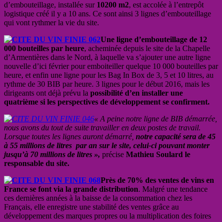
d’embouteillage, installée sur
10200 m2
, est accolée à l’entrepôt
logistique créé il y a 10 ans. Ce sont ainsi 3 lignes d’embouteillage
qui vont rythmer la vie du site.
Une ligne d’embouteillage de 12
000 bouteilles par heure
, acheminée depuis le site de la Chapelle
d’Armentières dans le Nord, à laquelle va s’ajouter une autre ligne
nouvelle d’ici février pour emboiteiller quelque 10 000 bouteilles par
heure, et enfin une ligne pour les Bag In Box de 3, 5 et 10 litres, au
rythme de 30 BIB par heure. 3 lignes pour le début 2016, mais les
dirigeants ont déjà prévu la
possibilité d’en installer une
quatrième si les perspectives de développement se confirment.
« A peine notre ligne de BIB démarrée,
nous avons du tout de suite travailler en deux postes de travail.
Lorsque toutes les lignes auront démarré,
notre capacité sera de 45
à 55 millions de litres par an sur le site, celui-ci pouvant monter
jusqu’à 70 millions de litres »,
précise
Mathieu Soulard le
responsable du site.
Près de 70% des ventes de vins en
France se font via la grande distribution
. Malgré une tendance
ces dernières années à la baisse de la consommation chez les
Français, elle enregistre une stabilité des ventes grâce au
développement des marques propres ou la multiplication des foires