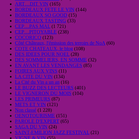
ART…DIT VIN
(165)
BORDEAUX FETE LE VIN
(144)
BORDEAUX SO GOOD
(15)
BORDEAUX TASTING
(33)
CEP…PAS MAL
(1 721)
CEP…PITOYABLE
(238)
COCORICO
(123)
Côté Châteaux, l'émission des terroirs de NoA
(60)
COTE CHATEAUX, le blog
(108)
DES IDEES POUR NOEL
(28)
DES SOMMELIERS, EN SOMME
(32)
EN AVANT LES VENDANGES
(85)
FOIRES AUX VINS
(11)
LA CITE DU VIN
(134)
La Cité du Vin a un an
(16)
LE BUZZ DES LECTEURS
(401)
LE VIGNERON DU MOIS
(104)
LES PRIMEURS
(87)
METS ET VIN
(121)
Non classé
(1 228)
OENOTOURISME
(151)
PAROLE D'EXPERT
(65)
SAGA DU VIN
(24)
SAINT-EMILION JAZZ FESTIVAL
(21)
VIGNE & VIN
(55)