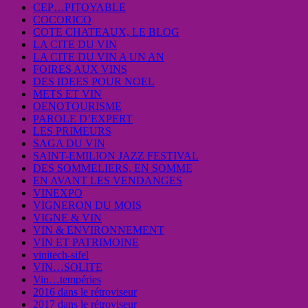
CEP…PITOYABLE
COCORICO
COTE CHATEAUX, LE BLOG
LA CITE DU VIN
LA CITE DU VIN A UN AN
FOIRES AUX VINS
DES IDEES POUR NOEL
METS ET VIN
OENOTOURISME
PAROLE D’EXPERT
LES PRIMEURS
SAGA DU VIN
SAINT-EMILION JAZZ FESTIVAL
DES SOMMELIERS, EN SOMME
EN AVANT LES VENDANGES
VINEXPO
VIGNERON DU MOIS
VIGNE & VIN
VIN & ENVIRONNEMENT
VIN ET PATRIMOINE
vinitech-sifel
VIN…SOLITE
Vin…tempéries
2016 dans le rétroviseur
2017 dans le rétroviseur