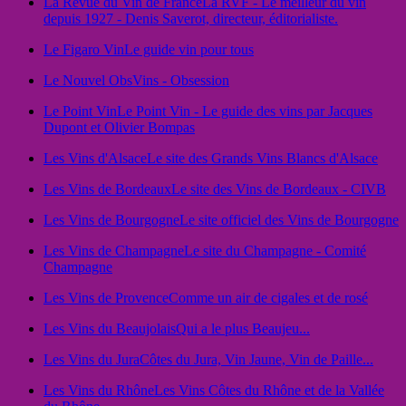
La Revue du Vin de France
La RVF - Le meilleur du vin
depuis 1927 - Denis Saverot, directeur, éditorialiste.
Le Figaro Vin
Le guide vin pour tous
Le Nouvel Obs
Vins - Obsession
Le Point Vin
Le Point Vin - Le guide des vins par Jacques
Dupont et Olivier Bompas
Les Vins d'Alsace
Le site des Grands Vins Blancs d'Alsace
Les Vins de Bordeaux
Le site des Vins de Bordeaux - CIVB
Les Vins de Bourgogne
Le site officiel des Vins de Bourgogne
Les Vins de Champagne
Le site du Champagne - Comité
Champagne
Les Vins de Provence
Comme un air de cigales et de rosé
Les Vins du Beaujolais
Qui a le plus Beaujeu...
Les Vins du Jura
Côtes du Jura, Vin Jaune, Vin de Paille...
Les Vins du Rhône
Les Vins Côtes du Rhône et de la Vallée