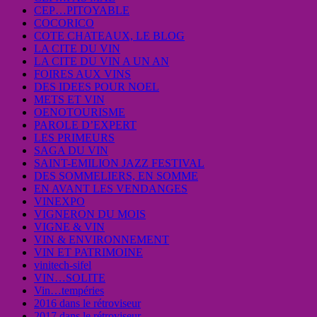
CEP…PITOYABLE
COCORICO
COTE CHATEAUX, LE BLOG
LA CITE DU VIN
LA CITE DU VIN A UN AN
FOIRES AUX VINS
DES IDEES POUR NOEL
METS ET VIN
OENOTOURISME
PAROLE D’EXPERT
LES PRIMEURS
SAGA DU VIN
SAINT-EMILION JAZZ FESTIVAL
DES SOMMELIERS, EN SOMME
EN AVANT LES VENDANGES
VINEXPO
VIGNERON DU MOIS
VIGNE & VIN
VIN & ENVIRONNEMENT
VIN ET PATRIMOINE
vinitech-sifel
VIN…SOLITE
Vin…tempéries
2016 dans le rétroviseur
2017 dans le rétroviseur