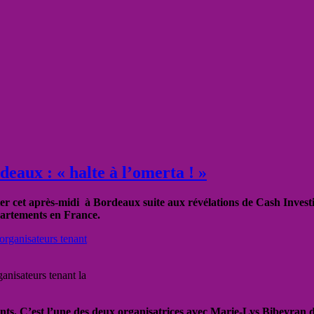
eaux : « halte à l’omerta ! »
er cet après-midi à Bordeaux suite aux révélations de Cash Investiga
partements en France.
anisateurs tenant la
ents. C’est l’une des deux organisatrices avec Marie-Lys Bibeyran