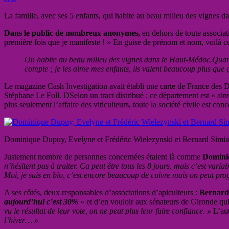
La famille, avec ses 5 enfants, qui habite au beau milieu des vignes 
Dans le public de nombreux anonymes,
en dehors de toute associat
première fois que je manifeste ! » En guise de prénom et nom, voilà ce
On habite au beau milieu des vignes dans le Haut-Médoc.Quand il
compte ; je les aime mes enfants, ils valent beaucoup plus que q
Le magazine Cash Investigation avait établi une carte de France des Dépa
Stéphane Le Foll. DSelon un tract distribué : c
e département est « ai
plus seulement l’affaire des viticulteurs, toute la société civile est co
Dominique Dupuy, Evelyne et Frédéric Wielezynski et Bernard Simi
Justement nombre de personnes concernées étaient là comme
Dominiq
n’hésitent pas à traiter. Ca peut être tous les 8 jours, mais c’est varia
Moi, je suis en bio, c’est encore beaucoup de cuivre mais on peut prog
A ses côtés, deux responsables d’associations d’apiculteurs :
Bernard 
aujourd’hui c’est 30%
» et d’en vouloir aux sénateurs de Gironde qui
vu le résultat de leur vote, on ne peut plus leur faire confiance. »
L’aut
l’hiver… »