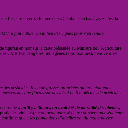
 de Lesparre avec sa femme et ses 5 enfants en bas-âge: « c’est la
VMC, il faut habiter au milieu des vignes pour s’en rendre
e figurait en noir sur la carte présentée au Ministre de l’Agriculture
ides CMR (cancérigènes, mutagènes reprotoxiques), mais ce n’est
ec les pesticides. Il y a de grosses propriétés qui m’entourent et
s de mes voisins que j’avais sur des lots 4 ou 5 molécules de pesticides…
 constaté
« qu’il y a 30 ans, on avait 5% de mortalité des abeilles,
pesticides violents) :
« on avait adressé deux courriers aux sénateurs,
i confirme que
« les populations d’abeilles ont du mal à passer