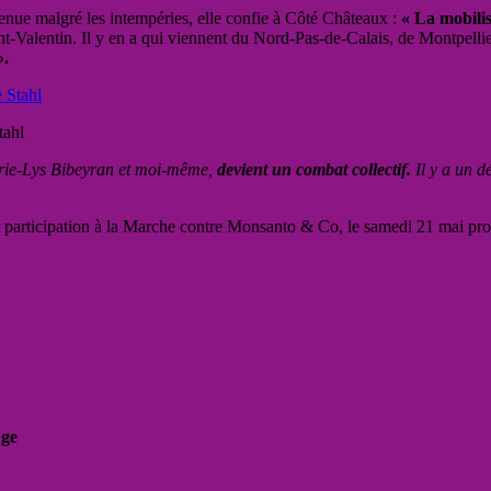
venue malgré les intempéries, elle confie à Côté Châteaux :
« La mobilis
int-Valentin. Il y en a qui viennent du Nord-Pas-de-Calais, de Montpelli
».
tahl
rie-Lys Bibeyran et moi-même,
devient un combat collectif.
Il y a un d
 participation à
la Marche contre Monsanto & Co, le samedi 21 mai proch
uge