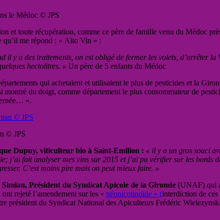
dans le Médoc © JPS
ion et toute récupération, comme ce père de famille venu du Médoc près
 qu’il me répond : « Alto Vin » :
 y a des traitements, on est obligé de fermer les volets, d’arrêter la 
uelques hectolitres. »
Un père de 5 enfants du Médoc
rtements qui achetaient et utilisaient le plus de pesticides et la Girond
nsi montré du doigt, comme département le plus consommateur de pestic
ncernée… ».
an © JPS
ue Dupuy, viticulteur bio à Saint-Emilion :
« il y a un gros souci av
ble; j’ai fait analyser mes vins sur 2015 et j’ai pu vérifier sur les bord
resser. C’est moins pire mais on peut mieux faire. »
Simian, Président du Syndicat Apicole de la Gironde
(UNAF) qui a
 ont rejeté l’amendement sur les «
néonicotinoïde » (
interdiction de ces 
re président du Syndicat National des Apiculteurs Frédéric Wielezynsk