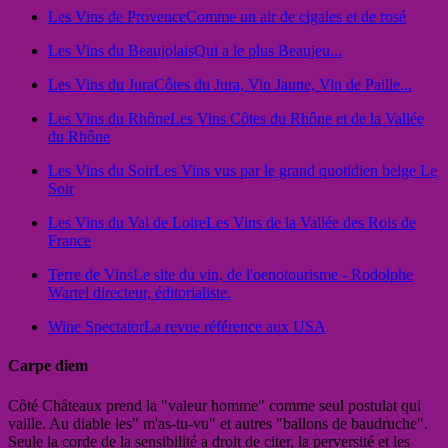
Les Vins de Provence
Comme un air de cigales et de rosé
Les Vins du Beaujolais
Qui a le plus Beaujeu...
Les Vins du Jura
Côtes du Jura, Vin Jaune, Vin de Paille...
Les Vins du Rhône
Les Vins Côtes du Rhône et de la Vallée
du Rhône
Les Vins du Soir
Les Vins vus par le grand quotidien belge Le
Soir
Les Vins du Val de Loire
Les Vins de la Vallée des Rois de
France
Terre de Vins
Le site du vin, de l'oenotourisme - Rodolphe
Wartel directeur, éditorialiste.
Wine Spectator
La revue référence aux USA
Carpe diem
Côté Châteaux prend la "valeur homme" comme seul postulat qui
vaille. Au diable les" m'as-tu-vu" et autres "ballons de baudruche".
Seule la corde de la sensibilité a droit de citer, la perversité et les