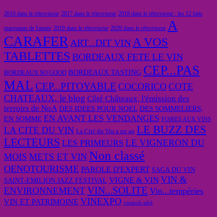
2016 dans le rétroviseur
2017 dans le rétroviseur
2018 dans le rétroviseur : les 12 faits
A
marquants de l'année
2019 dans le rétroviseur
2020 dans le rétroviseur
CARAFER
A VOS
ART...DIT VIN
TABLETTES
BORDEAUX FETE LE VIN
CEP...PAS
BORDEAUX TASTING
BORDEAUX SO GOOD
MAL
CEP...PITOYABLE
COCORICO
COTE
CHATEAUX, le blog
Côté Châteaux, l'émission des
terroirs de NoA
DES IDEES POUR NOEL
DES SOMMELIERS,
EN AVANT LES VENDANGES
EN SOMME
FOIRES AUX VINS
LE BUZZ DES
LA CITE DU VIN
La Cité du Vin a un an
LECTEURS
LE VIGNERON DU
LES PRIMEURS
Non classé
MOIS
METS ET VIN
OENOTOURISME
PAROLE D'EXPERT
SAGA DU VIN
VIN &
VIGNE & VIN
SAINT-EMILION JAZZ FESTIVAL
VIN...SOLITE
ENVIRONNEMENT
Vin...tempéries
VINEXPO
VIN ET PATRIMOINE
vinitech-sifel