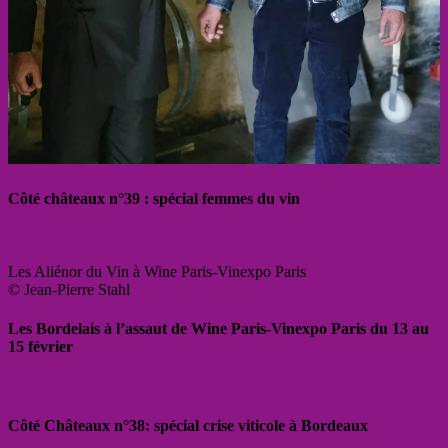
Côté châteaux n°39 : spécial femmes du vin
Les Aliénor du Vin à Wine Paris-Vinexpo Paris
© Jean-Pierre Stahl
Les Bordelais à l’assaut de Wine Paris-Vinexpo Paris du 13 au
15 février
Côté Châteaux n°38: spécial crise viticole à Bordeaux