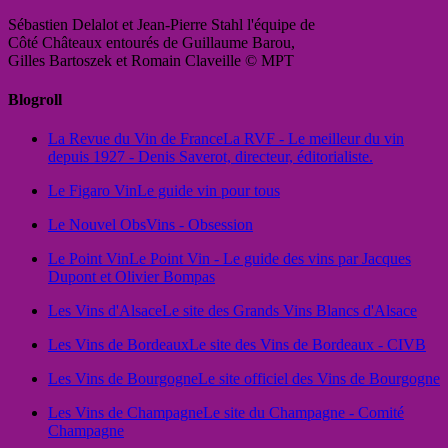
Sébastien Delalot et Jean-Pierre Stahl l'équipe de
Côté Châteaux entourés de Guillaume Barou,
Gilles Bartoszek et Romain Claveille © MPT
Blogroll
La Revue du Vin de France
La RVF - Le meilleur du vin
depuis 1927 - Denis Saverot, directeur, éditorialiste.
Le Figaro Vin
Le guide vin pour tous
Le Nouvel Obs
Vins - Obsession
Le Point Vin
Le Point Vin - Le guide des vins par Jacques
Dupont et Olivier Bompas
Les Vins d'Alsace
Le site des Grands Vins Blancs d'Alsace
Les Vins de Bordeaux
Le site des Vins de Bordeaux - CIVB
Les Vins de Bourgogne
Le site officiel des Vins de Bourgogne
Les Vins de Champagne
Le site du Champagne - Comité
Champagne