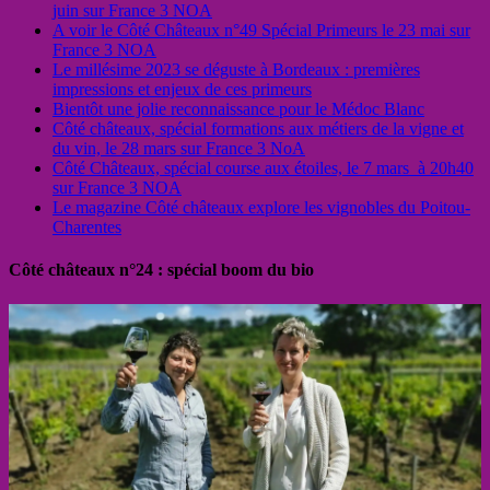
juin sur France 3 NOA
A voir le Côté Châteaux n°49 Spécial Primeurs le 23 mai sur
France 3 NOA
Le millésime 2023 se déguste à Bordeaux : premières
impressions et enjeux de ces primeurs
Bientôt une jolie reconnaissance pour le Médoc Blanc
Côté châteaux, spécial formations aux métiers de la vigne et
du vin, le 28 mars sur France 3 NoA
Côté Châteaux, spécial course aux étoiles, le 7 mars à 20h40
sur France 3 NOA
Le magazine Côté châteaux explore les vignobles du Poitou-
Charentes
Côté châteaux n°24 : spécial boom du bio