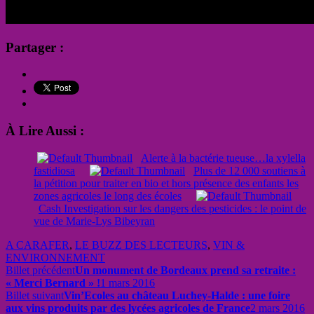
Partager :
À Lire Aussi :
Alerte à la bactérie tueuse…la xylella
fastidiosa
Plus de 12 000 soutiens à
la pétition pour traiter en bio et hors présence des enfants les
zones agricoles le long des écoles
Cash Investigation sur les dangers des pesticides : le point de
vue de Marie-Lys Bibeyran
A CARAFER
,
LE BUZZ DES LECTEURS
,
VIN &
ENVIRONNEMENT
Billet précédent
Un monument de Bordeaux prend sa retraite :
« Merci Bernard » !
1 mars 2016
Billet suivant
Vin’Ecoles au château Luchey-Halde : une foire
aux vins produits par des lycées agricoles de France
2 mars 2016