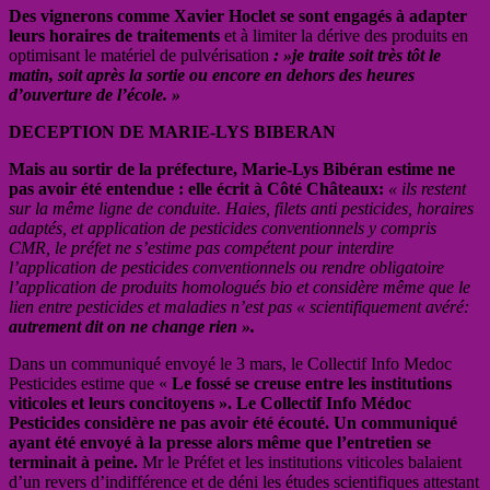
Des vignerons comme Xavier Hoclet se sont engagés à adapter
leurs horaires de traitements
et à limiter la dérive des produits en
optimisant le matériel de pulvérisation
: »je traite soit très tôt le
matin, soit après la sortie ou encore en dehors des heures
d’ouverture de l’école. »
DECEPTION DE MARIE-LYS BIBERAN
Mais au sortir de la préfecture, Marie-Lys Bibéran estime ne
pas avoir été entendue : elle écrit à Côté Châteaux:
« ils restent
sur la même ligne de conduite. Haies, filets anti pesticides, horaires
adaptés, et application de pesticides conventionnels y compris
CMR, le préfet ne s’estime pas compétent pour interdire
l’application de pesticides conventionnels ou rendre obligatoire
l’application de produits homologués bio et considère même que le
lien entre pesticides et maladies n’est pas « scientifiquement avéré:
autrement dit on ne change rien ».
Dans un communiqué envoyé le 3 mars, le Collectif Info Medoc
Pesticides estime que «
Le fossé se creuse entre les institutions
viticoles et leurs concitoyens ». Le Collectif Info Médoc
Pesticides considère ne pas avoir été écouté.
Un communiqué
ayant été envoyé à la presse alors même que l’entretien se
terminait à peine.
Mr le Préfet et les institutions viticoles balaient
d’un revers d’indifférence et de déni les études scientifiques attestant