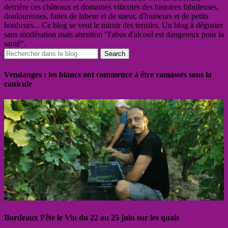
derrière ces châteaux et domaines viticoles des histoires fabuleuses,
douloureuses, faites de labeur et de sueur, d'humeurs et de petits
bonheurs... Ce blog se veut le miroir des terroirs. Un blog à déguster
sans modération mais attention "l'abus d'alcool est dangereux pour la
santé".
Vendanges : les blancs ont commencé à être ramassés sous la
canicule
Bordeaux Fête le Vin du 22 au 25 juin sur les quais