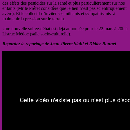
des effets des pesticides sur la santé et plus particulièrement sur nos
enfants (Mr le Préfet considère que le lien n’est pas scientifiquement
avéré). Et le collectif d’inviter ses militants et sympathisants
à
maintenir la pression sur le terrain.
Une nouvelle soirée-débat est déjà annoncée pour le 22 mars à 20h à
Listrac Médoc (salle socio-culturelle).
Regardez le reportage de Jean-Pierre Stahl et Didier Bonnet