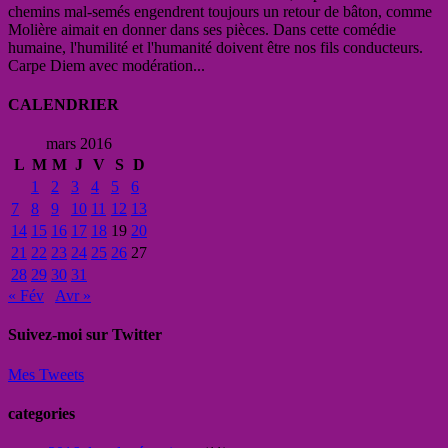
chemins mal-semés engendrent toujours un retour de bâton, comme
Molière aimait en donner dans ses pièces. Dans cette comédie
humaine, l'humilité et l'humanité doivent être nos fils conducteurs.
Carpe Diem avec modération...
CALENDRIER
mars 2016
L
M
M
J
V
S
D
1
2
3
4
5
6
7
8
9
10
11
12
13
14
15
16
17
18
19
20
21
22
23
24
25
26
27
28
29
30
31
« Fév
Avr »
Suivez-moi sur Twitter
Mes Tweets
categories